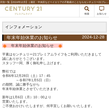
月別一覧【2024年12月】 | 港区・中央区などベイエリアの不動産のことならセンチュリー21プレミアムライフ
検索
お知らせ
インフォメーション
2024-12-28
年末年始休業のお知らせ
年末年始休業のお知らせ
平素はセンチュリー21プレミアムライフをご利用いただきまして
誠にありがとうございます。
スタッフ一同、厚く御礼申し上げます。
弊社では
令和6年
12
月
28
日（土）
17
：45
～令和
7
年
1
月
5
日（日）
の期間、誠に勝手ながら
年末年始休業
とさせていただきます。
新年は
1
月
6
日（月）
10
：
00
より
営業いたします。
ご不便おかけいたしますが、何卒宜しくお願いいたします。