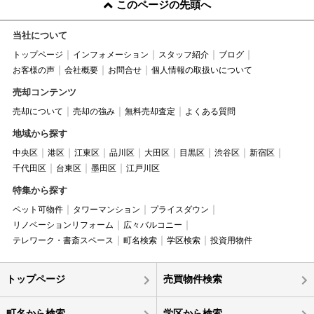
このページの先頭へ
当社について
トップページ
インフォメーション
スタッフ紹介
ブログ
お客様の声
会社概要
お問合せ
個人情報の取扱いについて
売却コンテンツ
売却について
売却の強み
無料売却査定
よくある質問
地域から探す
中央区
港区
江東区
品川区
大田区
目黒区
渋谷区
新宿区
千代田区
台東区
墨田区
江戸川区
特集から探す
ペット可物件
タワーマンション
プライスダウン
リノベーションリフォーム
広々バルコニー
テレワーク・書斎スペース
町名検索
学区検索
投資用物件
トップページ
売買物件検索
町名から検索
学区から検索