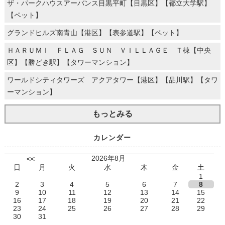
ザ・パークハウスアーバンス目黒平町【目黒区】【都立大学駅】
【ペット】
グランドヒルズ南青山【港区】【表参道駅】【ペット】
ＨＡＲＵＭＩ ＦＬＡＧ ＳＵＮ ＶＩＬＬＡＧＥ Ｔ棟【中央
区】【勝どき駅】【タワーマンション】
ワールドシティタワーズ アクアタワー【港区】【品川駅】【タワ
ーマンション】
もっとみる
カレンダー
2026年8月
<<
日
月
火
水
木
金
土
1
2
3
4
5
6
7
8
9
10
11
12
13
14
15
16
17
18
19
20
21
22
23
24
25
26
27
28
29
30
31