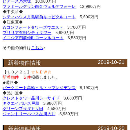
ピアース乃木坂
10,980万円
ファミールグラン白金ヴェルデフォーレ
12,980万円
◆中央区◆
シティハウス月島駅前キャピタルコート
5,600万円
◆江東区◆
Wコンフォートタワーズウエスト
3,700万円
ブリリア有明シティタワー
5,680万円
イニシア門前仲町ローレルコート
6,580万円
その他の物件は
こちら
♪
2019-10-21
新着物件情報
【１０／２１】
☆ＮＥＷ☆
新着物件 ５件
掲載しました。
◆港区◆
パークコート高輪ヒルトップレジデンス
8,190万円
◆品川区◆
クレストタワー品川シーサイド
3,680万円
キクエイパレス戸越
3,980万円
グリーンプラザ五反田
4,580万円
ジェントリーハウス品川大井
6,980万円
2019-10-20
新着物件情報