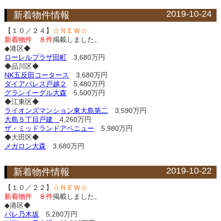
2019-10-24
新着物件情報
【１０／２４】
☆ＮＥＷ☆
新着物件 ８件
掲載しました。
◆港区◆
ローレルプラザ田町
3,680万円
◆品川区◆
NK五反田コータース
3,680万円
ダイアパレス戸越２
5,480万円
グランイーグル大森
5,500万円
◆江東区◆
ライオンズマンション東大島第二
3,590万円
大島５丁目戸建
4,260万円
ザ・ミッドランドアベニュー
5,980万円
◆大田区◆
メガロン大森
3,680万円
2019-10-22
新着物件情報
【１０／２２】
☆ＮＥＷ☆
新着物件 ８件
掲載しました。
◆港区◆
パレ乃木坂
5,280万円