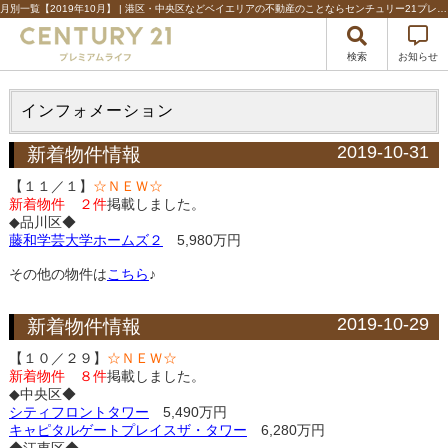
月別一覧【2019年10月】 | 港区・中央区などベイエリアの不動産のことならセンチュリー21プレミアムライフ
検索
お知らせ
インフォメーション
2019-10-31
新着物件情報
【１１／１】
☆ＮＥＷ☆
新着物件 ２件
掲載しました。
◆品川区◆
藤和学芸大学ホームズ２
5,980万円
その他の物件は
こちら
♪
2019-10-29
新着物件情報
【１０／２９】
☆ＮＥＷ☆
新着物件 ８件
掲載しました。
◆中央区◆
シティフロントタワー
5,490万円
キャピタルゲートプレイスザ・タワー
6,280万円