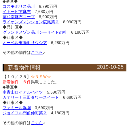
◆港区◆
コスモポリス品川
6,790万円
イトーピア麻布
7,680万円
藤和南麻布コープ
8,900万円
ライオンズマンション広尾第２
8,990万円
◆品川区◆
グランドメゾン品川シーサイドの杜
6,180万円
◆江東区◆
オーベル東陽町サウシア
6,280万円
その他の物件は
こちら
♪
2019-10-25
新着物件情報
【１０／２５】
☆ＮＥＷ☆
新着物件 ６件
掲載しました。
◆港区◆
南青山ロイアルハイツ
5,590万円
カテリーナ三田タワースイート
6,680万円
◆江東区◆
ファミール浜園
3,690万円
ジョイフル門前仲町第２
4,180万円
その他の物件は
こちら
♪