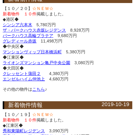
【１０／２０】
☆ＮＥＷ☆
新着物件 １０件
掲載しました。
◆港区◆
シンシア六本木
5,780万円
ザ・パークハウス赤坂レジデンス
8,928万円
パークハウス高輪プラテア
9,680万円
グレディール赤坂
11,498万円
◆中央区◆
マンションヴィップ日本橋浜町
5,380万円
◆江東区◆
ライオンズマンション亀戸中央公園
3,080万円
◆大田区◆
クレッセント蒲田２
4,380万円
エンゼルハイム仲池上
4,680万円
その他の物件は
こちら
♪
2019-10-19
新着物件情報
【１０／１９】
☆ＮＥＷ☆
新着物件 １０件
掲載しました。
◆江東区◆
秀和東陽町レジデンス
3,090万円