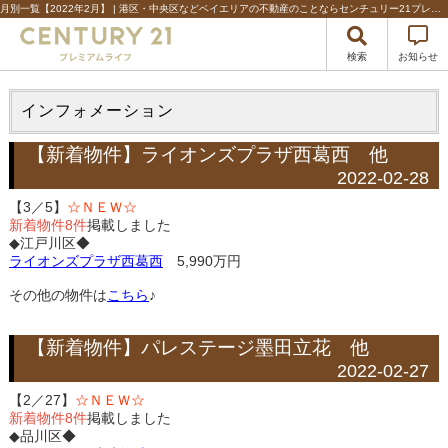
月別一覧【2022年2月】 | 港区・中央区などベイエリアの不動産のことならセンチュリー21プレミアムライフ
検索
お知らせ
インフォメーション
【新着物件】ライオンズプラザ西葛西 他
2022-02-28
【3／5】
☆ＮＥＷ☆
新着物件8件
掲載しました
◆江戸川区◆
ライオンズプラザ西葛西
5,990万円
その他の物件は
こちら
♪
【新着物件】パレステージ墨田立花 他
2022-02-27
【2／27】
☆ＮＥＷ☆
新着物件8件
掲載しました
◆品川区◆