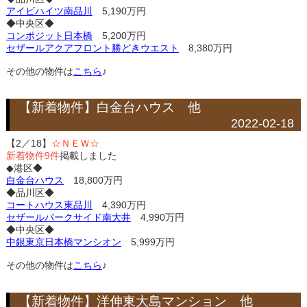
アイビハイツ南品川
5,190万円
◆中央区◆
コンポジット日本橋
5,200万円
セザールアクアフロント勝どきウエスト
8,380万円
その他の物件は
こちら
♪
【新着物件】白金台ハウス 他
2022-02-18
【2／18】
☆ＮＥＷ☆
新着物件9件
掲載しました
◆港区◆
白金台ハウス
18,800万円
◆品川区◆
コートハウス東品川
4,390万円
セザールパークサイド南大井
4,990万円
◆中央区◆
中銀東京日本橋マンシオン
5,999万円
その他の物件は
こちら
♪
【新着物件】洋伸東大島マンション 他