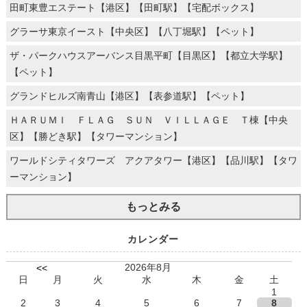
田町東豊エステート【港区】【田町駅】【宅配ボックス】
グラーサ東京イースト【中央区】【八丁堀駅】【ペット】
ザ・パークハウスアーバンス目黒平町【目黒区】【都立大学駅】
【ペット】
グランドヒルズ南青山【港区】【表参道駅】【ペット】
ＨＡＲＵＭＩ ＦＬＡＧ ＳＵＮ ＶＩＬＬＡＧＥ Ｔ棟【中央
区】【勝どき駅】【タワーマンション】
ワールドシティタワーズ アクアタワー【港区】【品川駅】【タワ
ーマンション】
もっとみる
カレンダー
2026年8月
<<
日
月
火
水
木
金
土
1
2
3
4
5
6
7
8