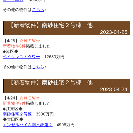
その他の物件は
こちら
♪
【新着物件】南砂住宅２号棟 他
2023-04-25
【4/25】
☆ＮＥＷ☆
新着物件6件
掲載しました
◆港区◆
ベイクレストタワー
12680万円
その他の物件は
こちら
♪
【新着物件】南砂住宅２号棟 他
2023-04-24
【4/24】
☆ＮＥＷ☆
新着物件7件
掲載しました
◆江東区◆
南砂住宅２号棟
3990万円
◆大田区◆
エンゼルハイム南六郷第２
4998万円