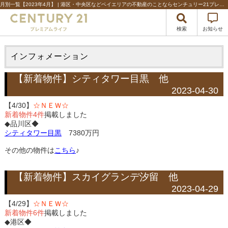
月別一覧【2023年4月】 | 港区・中央区などベイエリアの不動産のことならセンチュリー21プレミアムライフ
検索
お知らせ
インフォメーション
【新着物件】シティタワー目黒 他
2023-04-30
【4/30】
☆ＮＥＷ☆
新着物件4件
掲載しました
◆品川区◆
シティタワー目黒
7380万円
その他の物件は
こちら
♪
【新着物件】スカイグランデ汐留 他
2023-04-29
【4/29】
☆ＮＥＷ☆
新着物件6件
掲載しました
◆港区◆