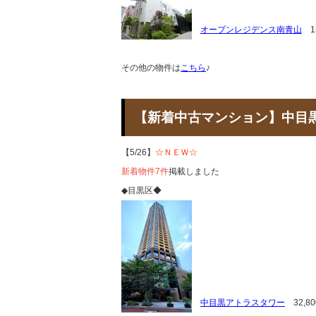
オープンレジデンス南青山
13
その他の物件は
こちら
♪
【新着中古マンション】中
【5/26】
☆ＮＥＷ☆
新着物件7件
掲載しました
◆目黒区◆
中目黒アトラスタワー
32,8