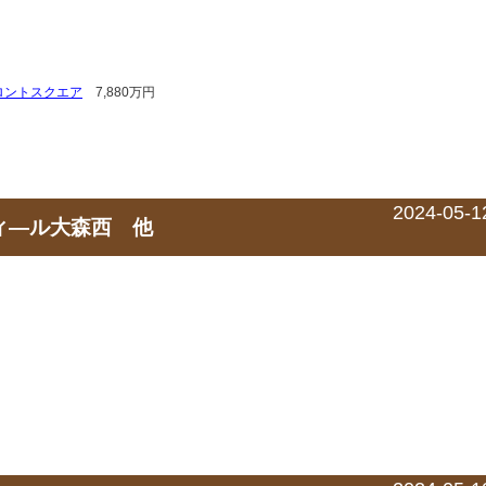
ロントスクエア
7,880万円
2024-05-1
ヴィ―ル大森西 他