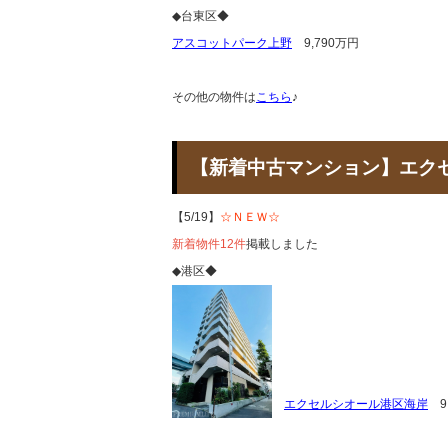
◆台東区◆
アスコットパーク上野
9,790万円
その他の物件は
こちら
♪
【新着中古マンション】エ
【5/19】
☆ＮＥＷ☆
新着物件12件
掲載しました
◆港区◆
エクセルシオール港区海岸
9,