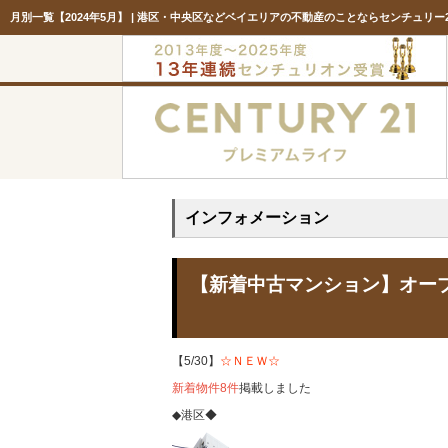
月別一覧【2024年5月】 | 港区・中央区などベイエリアの不動産のことならセンチュリー
インフォメーション
【新着中古マンション】オ
【5/30】
☆ＮＥＷ☆
新着物件8件
掲載しました
◆港区◆