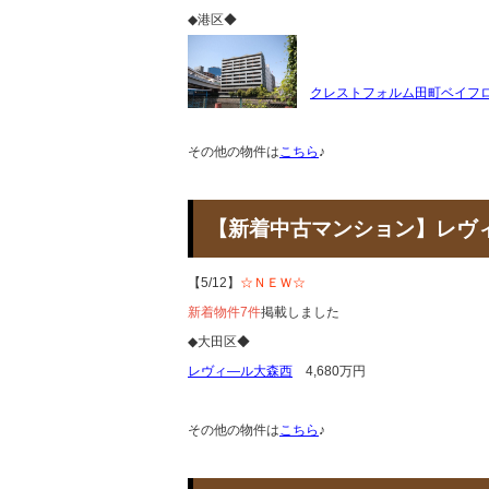
◆港区◆
クレストフォルム田町ベイフ
その他の物件は
こちら
♪
【新着中古マンション】レ
【5/12】
☆ＮＥＷ☆
新着物件7件
掲載しました
◆大田区◆
レヴィ―ル大森西
4,680万円
その他の物件は
こちら
♪