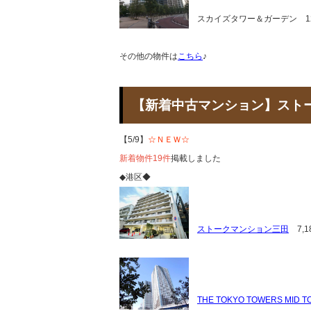
スカイズタワー＆ガーデン 12,
その他の物件は
こちら
♪
【新着中古マンション】ス
【5/9】
☆ＮＥＷ☆
新着物件19件
掲載しました
◆港区◆
ストークマンション三田
7,1
THE TOKYO TOWERS MID 