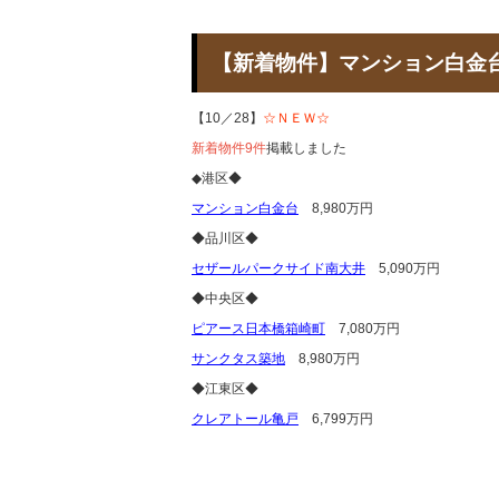
【新着物件】マンション白
【10／28】
☆ＮＥＷ☆
新着物件9件
掲載しました
◆港区◆
マンション白金台
8,980万円
◆品川区◆
セザールパークサイド南大井
5,090万円
◆中央区◆
ピアース日本橋箱崎町
7,080万円
サンクタス築地
8,980万円
◆江東区◆
クレアトール亀戸
6,799万円