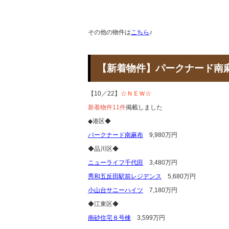
その他の物件は
こちら
♪
【新着物件】パークナード
【10／22】
☆ＮＥＷ☆
新着物件11件
掲載しました
◆港区◆
パークナード南麻布
9,980万円
◆品川区◆
ニューライフ千代田
3,480万円
秀和五反田駅前レジデンス
5,680万円
小山台サニーハイツ
7,180万円
◆江東区◆
南砂住宅８号棟
3,599万円