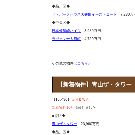
◆品川区◆
ザ・パークハウス大井町イーストコート
7,280万
◆中央区◆
日本橋箱崎ハイツ
3,980万円
ラヴェンナ人形町
4,780万円
その他の物件は
こちら
♪
【新着物件】青山ザ・タ
【10／30】
☆ＮＥＷ☆
新着物件10件
掲載しました
◆港区◆
青山ザ・タワー
23,980万円
◆品川区◆