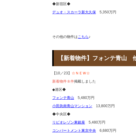
◆新宿区◆
デュオ・スカーラ新大久保
5,350万円
その他の物件は
こちら
♪
【新着物件】フォンテ青
【10／23】
☆ＮＥＷ☆
新着物件８件
掲載しました
◆港区◆
フォンテ青山
5,480万円
小田急南青山マンション
13,800万円
◆中央区◆
リビオレゾン東銀座
5,480万円
コンパートメント東京中央
6,680万円