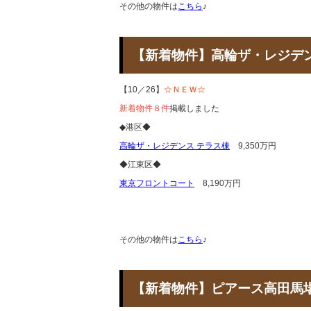
その他の物件は
こちら
♪
【新着物件】高輪ザ・レジ
【10／26】
☆ＮＥＷ☆
新着物件８件
掲載しました
◆港区◆
高輪ザ・レジデンス テラス棟
9,350万円
◆江東区◆
東京フロントコート
8,190万円
その他の物件は
こちら
♪
【新着物件】ピアース高田