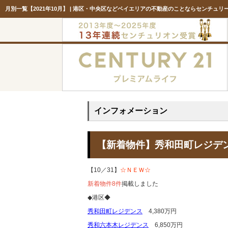
月別一覧【2021年10月】 | 港区・中央区などベイエリアの不動産のことならセンチュリ
インフォメーション
【新着物件】秀和田町レジ
【10／31】
☆ＮＥＷ☆
新着物件8件
掲載しました
◆港区◆
秀和田町レジデンス
4,380万円
秀和六本木レジデンス
6,850万円