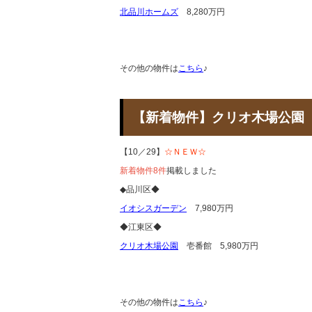
北品川ホームズ
8,280万円
その他の物件は
こちら
♪
【新着物件】クリオ木場公
【10／29】
☆ＮＥＷ☆
新着物件8件
掲載しました
◆品川区◆
イオシスガーデン
7,980万円
◆江東区◆
クリオ木場公園
壱番館 5,980万円
その他の物件は
こちら
♪