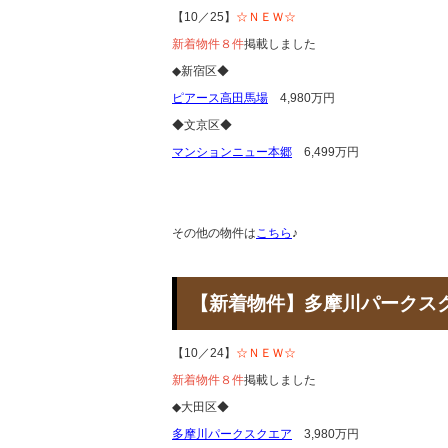
【10／25】
☆ＮＥＷ☆
新着物件８件
掲載しました
◆新宿区◆
ピアース高田馬場
4,980万円
◆文京区◆
マンションニュー本郷
6,499万円
その他の物件は
こちら
♪
【新着物件】多摩川パーク
【10／24】
☆ＮＥＷ☆
新着物件８件
掲載しました
◆大田区◆
多摩川パークスクエア
3,980万円