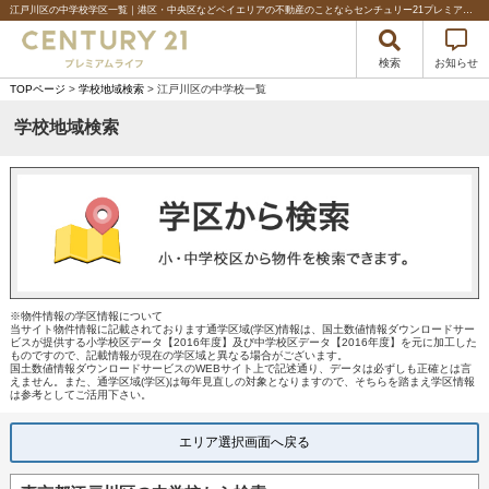
江戸川区の中学校学区一覧｜港区・中央区などベイエリアの不動産のことならセンチュリー21プレミアムライフ%
検索
お知らせ
TOPページ
>
学校地域検索
> 江戸川区の中学校一覧
学校地域検索
※物件情報の学区情報について
当サイト物件情報に記載されております通学区域(学区)情報は、国土数値情報ダウンロードサー
ビスが提供する小学校区データ【2016年度】及び中学校区データ【2016年度】を元に加工した
ものですので、記載情報が現在の学区域と異なる場合がございます。
国土数値情報ダウンロードサービスのWEBサイト上で記述通り、データは必ずしも正確とは言
えません。また、通学区域(学区)は毎年見直しの対象となりますので、そちらを踏まえ学区情報
は参考としてご活用下さい。
エリア選択画面へ戻る