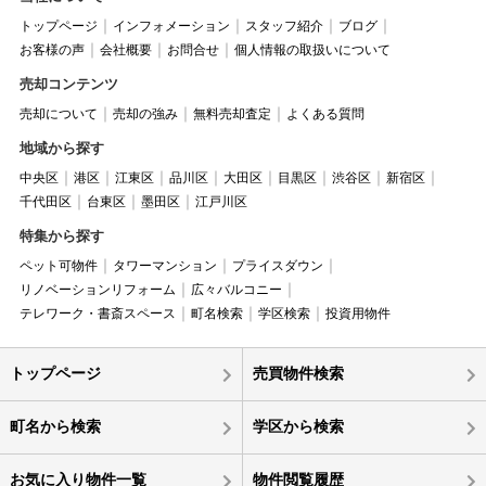
トップページ
インフォメーション
スタッフ紹介
ブログ
お客様の声
会社概要
お問合せ
個人情報の取扱いについて
売却コンテンツ
売却について
売却の強み
無料売却査定
よくある質問
地域から探す
中央区
港区
江東区
品川区
大田区
目黒区
渋谷区
新宿区
千代田区
台東区
墨田区
江戸川区
特集から探す
ペット可物件
タワーマンション
プライスダウン
リノベーションリフォーム
広々バルコニー
テレワーク・書斎スペース
町名検索
学区検索
投資用物件
トップページ
売買物件検索
町名から検索
学区から検索
お気に入り物件一覧
物件閲覧履歴