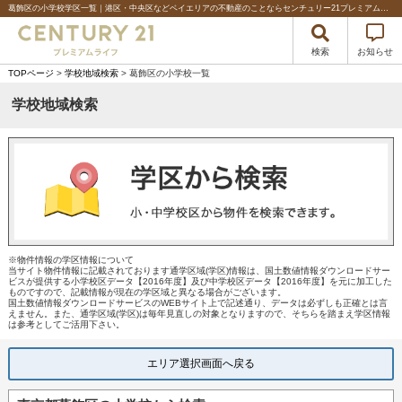
葛飾区の小学校学区一覧｜港区・中央区などベイエリアの不動産のことならセンチュリー21プレミアムライフ%
検索
お知らせ
TOPページ
>
学校地域検索
> 葛飾区の小学校一覧
学校地域検索
※物件情報の学区情報について
当サイト物件情報に記載されております通学区域(学区)情報は、国土数値情報ダウンロードサー
ビスが提供する小学校区データ【2016年度】及び中学校区データ【2016年度】を元に加工した
ものですので、記載情報が現在の学区域と異なる場合がございます。
国土数値情報ダウンロードサービスのWEBサイト上で記述通り、データは必ずしも正確とは言
えません。また、通学区域(学区)は毎年見直しの対象となりますので、そちらを踏まえ学区情報
は参考としてご活用下さい。
エリア選択画面へ戻る