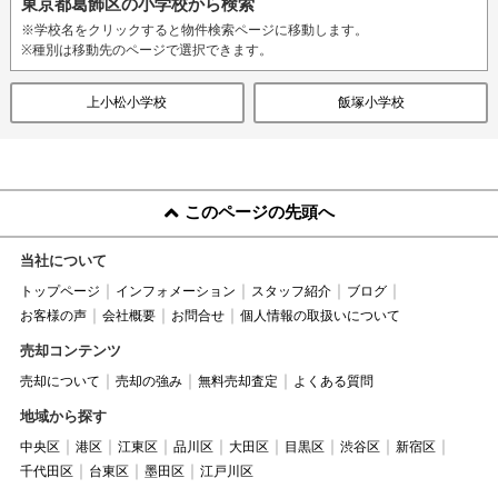
東京都葛飾区の小学校から検索
※学校名をクリックすると物件検索ページに移動します。
※種別は移動先のページで選択できます。
上小松小学校
飯塚小学校
このページの先頭へ
当社について
トップページ
インフォメーション
スタッフ紹介
ブログ
お客様の声
会社概要
お問合せ
個人情報の取扱いについて
売却コンテンツ
売却について
売却の強み
無料売却査定
よくある質問
地域から探す
中央区
港区
江東区
品川区
大田区
目黒区
渋谷区
新宿区
千代田区
台東区
墨田区
江戸川区