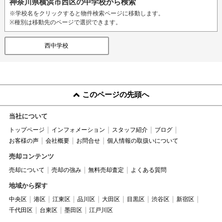
神奈川県横浜市西区の中学校から検索
※学校名をクリックすると物件検索ページに移動します。
※種別は移動先のページで選択できます。
西中学校
このページの先頭へ
当社について
トップページ
インフォメーション
スタッフ紹介
ブログ
お客様の声
会社概要
お問合せ
個人情報の取扱いについて
売却コンテンツ
売却について
売却の強み
無料売却査定
よくある質問
地域から探す
中央区
港区
江東区
品川区
大田区
目黒区
渋谷区
新宿区
千代田区
台東区
墨田区
江戸川区