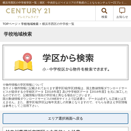
横浜市西区の中学校学区一覧｜港区・中央区などベイエリアの不動産のことならセンチュリー21プレミアムライフ%
検索
お知らせ
TOPページ
>
学校地域検索
> 横浜市西区の中学校一覧
学校地域検索
※物件情報の学区情報について
当サイト物件情報に記載されております通学区域(学区)情報は、国土数値情報ダウンロードサー
ビスが提供する小学校区データ【2016年度】及び中学校区データ【2016年度】を元に加工した
ものですので、記載情報が現在の学区域と異なる場合がございます。
国土数値情報ダウンロードサービスのWEBサイト上で記述通り、データは必ずしも正確とは言
えません。また、通学区域(学区)は毎年見直しの対象となりますので、そちらを踏まえ学区情報
は参考としてご活用下さい。
エリア選択画面へ戻る