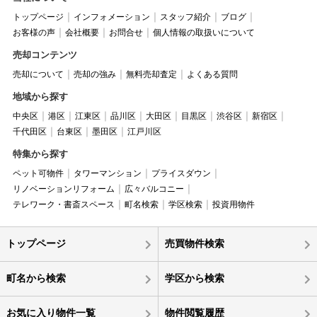
トップページ
インフォメーション
スタッフ紹介
ブログ
お客様の声
会社概要
お問合せ
個人情報の取扱いについて
売却コンテンツ
売却について
売却の強み
無料売却査定
よくある質問
地域から探す
中央区
港区
江東区
品川区
大田区
目黒区
渋谷区
新宿区
千代田区
台東区
墨田区
江戸川区
特集から探す
ペット可物件
タワーマンション
プライスダウン
リノベーションリフォーム
広々バルコニー
テレワーク・書斎スペース
町名検索
学区検索
投資用物件
トップページ
売買物件検索
町名から検索
学区から検索
お気に入り物件一覧
物件閲覧履歴