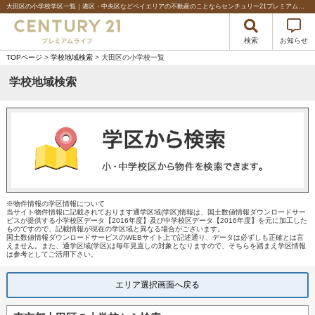
大田区の小学校学区一覧｜港区・中央区などベイエリアの不動産のことならセンチュリー21プレミアムライフ%
検索
お知らせ
TOPページ
>
学校地域検索
> 大田区の小学校一覧
学校地域検索
※物件情報の学区情報について
当サイト物件情報に記載されております通学区域(学区)情報は、国土数値情報ダウンロードサー
ビスが提供する小学校区データ【2016年度】及び中学校区データ【2016年度】を元に加工した
ものですので、記載情報が現在の学区域と異なる場合がございます。
国土数値情報ダウンロードサービスのWEBサイト上で記述通り、データは必ずしも正確とは言
えません。また、通学区域(学区)は毎年見直しの対象となりますので、そちらを踏まえ学区情報
は参考としてご活用下さい。
エリア選択画面へ戻る