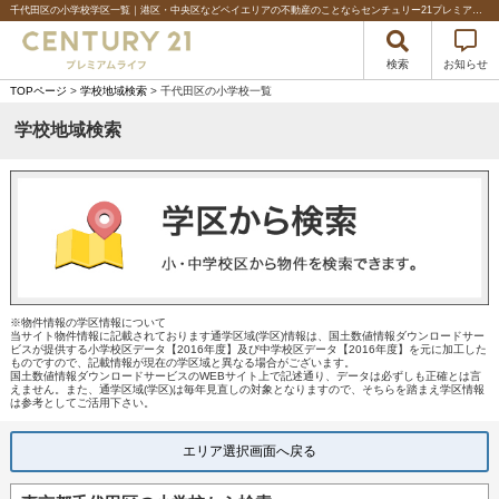
千代田区の小学校学区一覧｜港区・中央区などベイエリアの不動産のことならセンチュリー21プレミアムライフ%
検索
お知らせ
TOPページ
>
学校地域検索
> 千代田区の小学校一覧
学校地域検索
※物件情報の学区情報について
当サイト物件情報に記載されております通学区域(学区)情報は、国土数値情報ダウンロードサー
ビスが提供する小学校区データ【2016年度】及び中学校区データ【2016年度】を元に加工した
ものですので、記載情報が現在の学区域と異なる場合がございます。
国土数値情報ダウンロードサービスのWEBサイト上で記述通り、データは必ずしも正確とは言
えません。また、通学区域(学区)は毎年見直しの対象となりますので、そちらを踏まえ学区情報
は参考としてご活用下さい。
エリア選択画面へ戻る