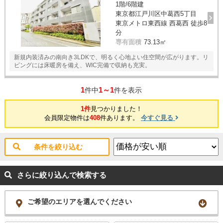
1階/6階建
東京都江戸川区中葛西5丁目
東京メトロ東西線 西葛西 徒歩8
分
専有面積
73.13㎡
新規内装済みの南向き3LDKで、明るく心地よい住空間が広がります。リ
ビングには床暖房を備え、WIC完備で収納も充実。
1
1～1
件中
件を表示
1件
見つかりました！
会員限定物件は
408
件あります。
今すぐ見る
条件を絞り込む
さらに絞り込んで検索する
ご希望のエリアを選んでください