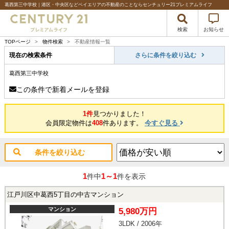
葛西第三中学校｜港区・中央区などベイエリアの不動産のことならセンチュリー21プレミアムライフ
検索
お知らせ
TOPページ
>
物件検索
>
不動産情報一覧
現在の検索条件
さらに条件を絞り込む
葛西第三中学校
この条件で新着メールを登録
1件
見つかりました！
会員限定物件は
408
件あります。
今すぐ見る
条件を絞り込む
1
1～1
件中
件を表示
江戸川区中葛西5丁目の中古マンション
マンション
5,980万円
3LDK / 2006年