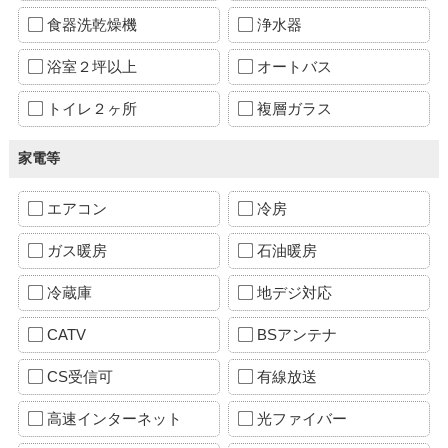
食器洗乾燥機
浄水器
浴室２坪以上
オートバス
トイレ２ヶ所
複層ガラス
家電等
エアコン
冷房
ガス暖房
石油暖房
冷蔵庫
地デジ対応
CATV
BSアンテナ
CS受信可
有線放送
高速インターネット
光ファイバー