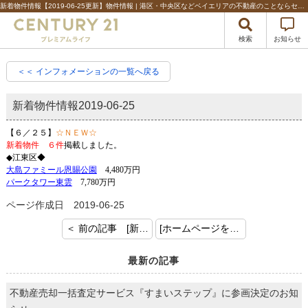
新着物件情報【2019-06-25更新】物件情報 | 港区・中央区などベイエリアの不動産のことならセンチュリー21プレミアムライフ
検索
お知らせ
＜＜ インフォメーションの一覧へ戻る
新着物件情報
2019-06-25
【６／２５】
☆ＮＥＷ☆
新着物件 ６件
掲載しました。
◆江東区◆
大島ファミール恩賜公園
4,480万円
パークタワー東雲
7,780万円
ページ作成日 2019-06-25
＜ 前の記事 [新着物件情報]
[ホームページをリニューアルしました！] 次の記事 ＞
最新の記事
不動産売却一括査定サービス『すまいステップ』に参画決定のお知