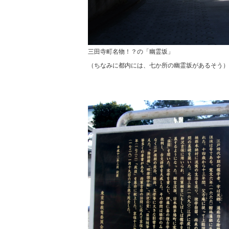
三田寺町名物！？の「幽霊坂」
（ちなみに都内には、七か所の幽霊坂があるそう）