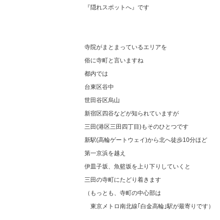
『隠れスポットへ』です
寺院がまとまっているエリアを
俗に寺町と言いますね
都内では
台東区谷中
世田谷区烏山
新宿区四谷などが知られていますが
三田(港区三田四丁目)もそのひとつです
新駅(高輪ゲートウェイ)から北へ徒歩10分ほど
第一京浜を越え
伊皿子坂、魚籃坂を上り下りしていくと
三田の寺町にたどり着きます
（もっとも、寺町の中心部は
東京メトロ南北線｢白金高輪｣駅が最寄りです）