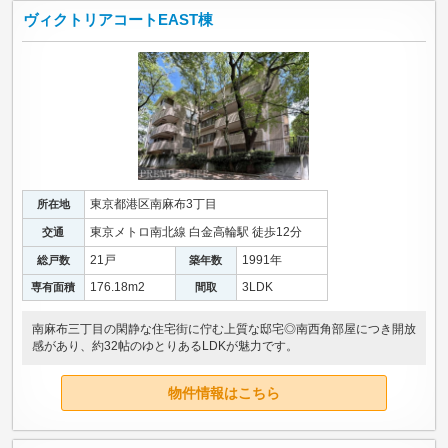
ヴィクトリアコートEAST棟
東京都港区南麻布3丁目
所在地
東京メトロ南北線 白金高輪駅 徒歩12分
交通
21戸
1991年
総戸数
築年数
176.18m
2
3LDK
専有面積
間取
南麻布三丁目の閑静な住宅街に佇む上質な邸宅◎南西角部屋につき開放
感があり、約32帖のゆとりあるLDKが魅力です。
物件情報はこちら