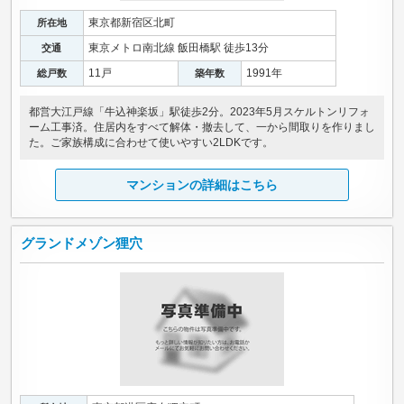
東京都新宿区北町
所在地
東京メトロ南北線 飯田橋駅 徒歩13分
交通
11戸
1991年
総戸数
築年数
都営大江戸線「牛込神楽坂」駅徒歩2分。2023年5月スケルトンリフォ
ーム工事済。住居内をすべて解体・撤去して、一から間取りを作りまし
た。ご家族構成に合わせて使いやすい2LDKです。
マンションの詳細はこちら
グランドメゾン狸穴