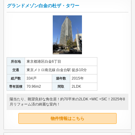
グランドメゾン白金の杜ザ・タワー
東京都港区白金6丁目
所在地
東京メトロ南北線 白金台駅 徒歩10分
交通
334戸
2015年
総戸数
築年数
70.96m
2
2LDK
専有面積
間取
陽当たり、眺望良好な角住居！約70平米の2LDK +WIC +SIC！2025年8
月リフォーム済の綺麗な室内！
物件情報はこちら