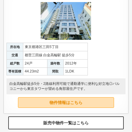
東京都港区三田5丁目
所在地
都営三田線 白金高輪駅 徒歩5分
交通
24戸
2012年
総戸数
築年数
44.23m
2
1LDK
専有面積
間取
白金高輪駅徒歩5分・2路線利用可能で通勤通学に便利な好立地◎バル
コニーから東京タワーが望める角部屋住戸です。
物件情報はこちら
販売中物件一覧はこちら