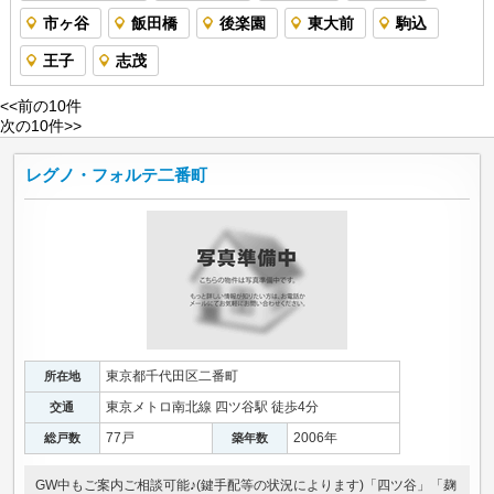
市ヶ谷
飯田橋
後楽園
東大前
駒込
王子
志茂
<<前の10件
次の10件>>
レグノ・フォルテ二番町
東京都千代田区二番町
所在地
東京メトロ南北線 四ツ谷駅 徒歩4分
交通
77戸
2006年
総戸数
築年数
GW中もご案内ご相談可能♪(鍵手配等の状況によります)「四ツ谷」「麹