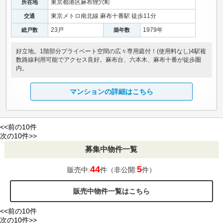
東京都港区麻布狸穴町
所在地
東京メトロ南北線 麻布十番駅 徒歩11分
交通
23戸
1979年
総戸数
築年数
好立地。1階部分プライベート空間の広々専用庭付！(使用料なし)4駅複
数路線利用可能でアクセス良好。麻布台、六本木、麻布十番が徒歩圏
内。
マンションの詳細はこちら
<<前の10件
次の10件>>
募集中物件一覧
44
5
販売中:
件（非公開:
件）
販売中物件一覧はこちら
<<前の10件
次の10件>>