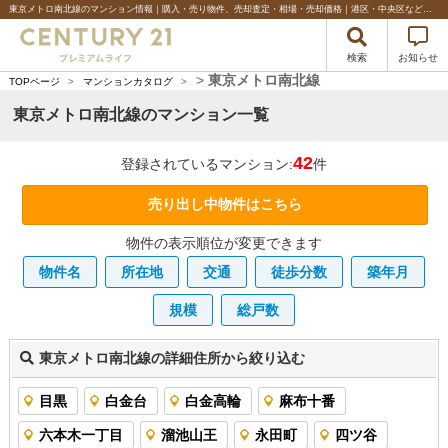
東京メトロ南北線のマンション情報｜購入・売り物件、売却査定・相場・売却価格｜港区・中央区などベイエリアの不動産のことならセンチュリー21プレミアムライフ
検索
お知らせ
>
東京メトロ南北線
TOPページ
>
マンションカタログ
>
東京メトロ南北線のマンション一覧
42
登録されているマンション:
件
売り出し中物件はこちら
物件の表示順位が変更できます
物件名
所在地
交通
徒歩分数
築年月
規模
総戸数
東京メトロ南北線の詳細住所から絞り込む
目黒
白金台
白金高輪
麻布十番
六本木一丁目
溜池山王
永田町
四ツ谷