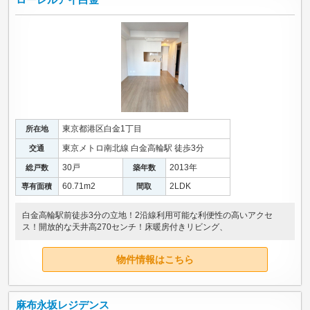
東京都港区白金1丁目
所在地
東京メトロ南北線 白金高輪駅 徒歩3分
交通
30戸
2013年
総戸数
築年数
60.71m
2
2LDK
専有面積
間取
白金高輪駅前徒歩3分の立地！2沿線利用可能な利便性の高いアクセ
ス！開放的な天井高270センチ！床暖房付きリビング、
物件情報はこちら
麻布永坂レジデンス