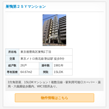
巣鴨第２ＳＹマンション
東京都豊島区巣鴨1丁目
所在地
東京メトロ南北線 駒込駅 徒歩9分
交通
26戸
1981年
総戸数
築年数
64.67m
2
1SLDK
専有面積
間取
3方角部屋、1SLDKマンション！複数沿線・駅利用可能◎スーパー・薬
局・六義園徒歩圏内。WIC3箇所あり。
物件情報はこちら