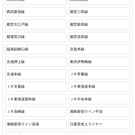
西武新宿線
都営三田線
都営大江戸線
都営新宿線
都電荒川線
都営浅草線
臨海副都心線
京急本線
京成押上線
東武伊勢崎線
京成本線
ＪＲ常磐線
ＪＲ京葉線
ＪＲ東海道本線
ＪＲ東海道新幹線
ＪＲ中央本線
ＪＲ高崎線
湘南新宿ライン宇須
湘南新宿ライン高海
日暮里舎人ライナー