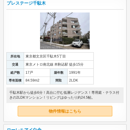
プレステージ千駄木
東京都文京区千駄木5丁目
所在地
東京メトロ南北線 本駒込駅 徒歩15分
交通
17戸
1991年
総戸数
築年数
84.59m
2
2LDK
専有面積
間取
千駄木駅から徒歩6分！高台に佇む低層レジデンス！専用庭・テラス付
きの2LDKマンション！リビングはゆったり約24.5帖。
物件情報はこちら
ローレルアイ白金