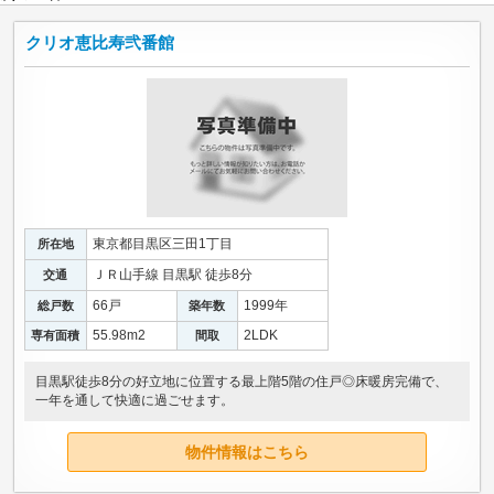
クリオ恵比寿弐番館
東京都目黒区三田1丁目
所在地
ＪＲ山手線 目黒駅 徒歩8分
交通
66戸
1999年
総戸数
築年数
55.98m
2
2LDK
専有面積
間取
目黒駅徒歩8分の好立地に位置する最上階5階の住戸◎床暖房完備で、
一年を通して快適に過ごせます。
物件情報はこちら