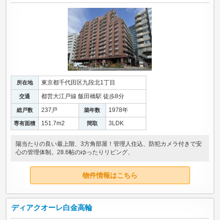
東京都千代田区九段北1丁目
所在地
都営大江戸線 飯田橋駅 徒歩8分
交通
237戸
1978年
総戸数
築年数
151.7m
2
3LDK
専有面積
間取
陽当たりの良い最上階、3方角部屋！管理人住込、防犯カメラ付きで安
心の管理体制。28.6帖のゆったりリビング、
物件情報はこちら
ディアクオーレ白金高輪