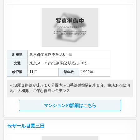
東京都文京区本駒込6丁目
所在地
東京メトロ南北線 駒込駅 徒歩10分
交通
11戸
1992年
総戸数
築年数
≪３駅３路線が徒歩１０分圏内≫山手線巣鴨駅徒歩６分。由緒ある邸宅
地「大和郷」に佇む低層レジデンス
マンションの詳細はこちら
セザール目黒三田