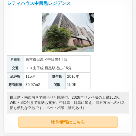
シティハウス中目黒レジデンス
東京都目黒区中目黒4丁目
所在地
ＪＲ山手線 目黒駅 徒歩16分
交通
115戸
2016年
総戸数
築年数
39.97m
2
1LDK
専有面積
間取
最上階・南西向きで陽当りと眺望◎。2026年リノベ済の上質1LDK。
WIC・SIC付きで収納も充実。中目黒・目黒に加え、渋谷方面へのバス
便も便利な立地です。ペット相談（細則あり）
物件情報はこちら