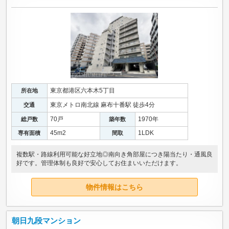
東京都港区六本木5丁目
所在地
東京メトロ南北線 麻布十番駅 徒歩4分
交通
70戸
1970年
総戸数
築年数
45m
2
1LDK
専有面積
間取
複数駅・路線利用可能な好立地◎南向き角部屋につき陽当たり・通風良
好です。管理体制も良好で安心してお住まいいただけます。
物件情報はこちら
朝日九段マンション