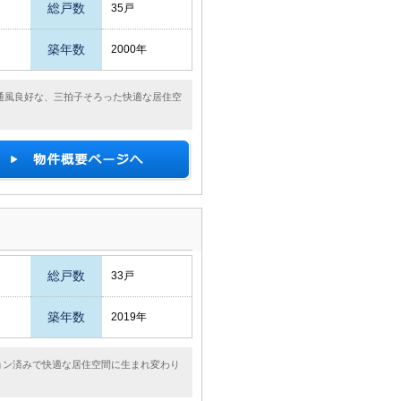
総戸数
35戸
築年数
2000年
通風良好な、三拍子そろった快適な居住空
総戸数
33戸
築年数
2019年
ション済みで快適な居住空間に生まれ変わり