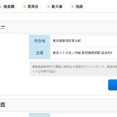
後楽園
茗荷谷
新大塚
池袋
ワー
所在地
東京都新宿区富久町
交通
東京メトロ丸ノ内線 新宿御苑前駅 徒歩8分
複数路線利用可で通勤に便利な大規模タワーレジデンス。新規内
イクな内廊下設計♪
袋西