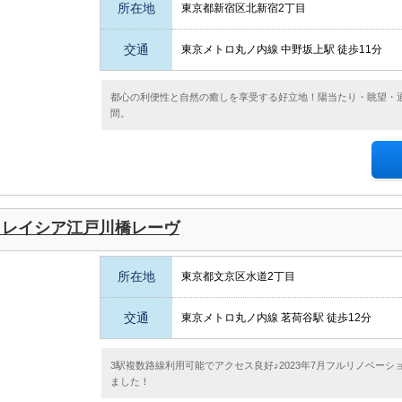
所在地
東京都新宿区北新宿2丁目
交通
東京メトロ丸ノ内線 中野坂上駅 徒歩11分
都心の利便性と自然の癒しを享受する好立地！陽当たり・眺望・
間。
クレイシア江戸川橋レーヴ
所在地
東京都文京区水道2丁目
交通
東京メトロ丸ノ内線 茗荷谷駅 徒歩12分
3駅複数路線利用可能でアクセス良好♪2023年7月フルリノベー
ました！