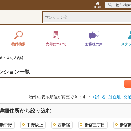
物件検索
物件検索
売却について
お客様の声
スタ
メトロ丸ノ内線
ンション一覧
物件の表示順位が変更できます⇒
物件名
所在地
交
詳細住所から絞り込む
新中野
中野坂上
西新宿
新宿三丁目
新宿