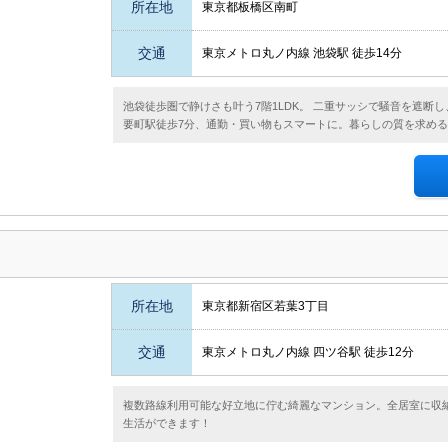
所在地
東京都板橋区南町
交通
東京メトロ丸ノ内線 池袋駅 徒歩14分
池袋徒歩圏で静けさも叶う7階1LDK。 二重サッシで騒音を遮断し
要町駅徒歩7分、通勤・買い物もスマートに。暮らしの質を求め
所在地
東京都新宿区若葉3丁目
交通
東京メトロ丸ノ内線 四ツ谷駅 徒歩12分
複数路線利用可能な好立地に佇む綺麗なマンション。全居室に収
生活ができます！