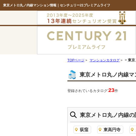
東京メトロ丸ノ内線マンション情報｜センチュリー21プレミアムライフ
>
東京
TOPページ
>
マンションカタログ
>
東京メトロ丸ノ内線マ
23
登録されているカタログ:
件
東京メトロ丸ノ内線の
荻窪
東高円寺