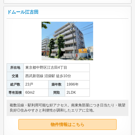
ドムール江古田
東京都中野区江古田4丁目
所在地
西武新宿線 沼袋駅 徒歩10分
交通
23戸
1996年
総戸数
築年数
60m
2
2LDK
専有面積
間取
複数沿線・駅利用可能な好アクセス。南東角部屋につき日当たり・眺望
良好◎住みやすさと利便性が調和したエリアに立地。
物件情報はこちら