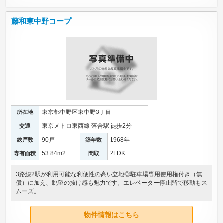
藤和東中野コープ
東京都中野区東中野3丁目
所在地
東京メトロ東西線 落合駅 徒歩2分
交通
90戸
1968年
総戸数
築年数
53.84m
2
2LDK
専有面積
間取
3路線2駅が利用可能な利便性の高い立地◎駐車場専用使用権付き（無
償）に加え、眺望の抜け感も魅力です。エレベーター停止階で移動もス
ムーズ。
物件情報はこちら