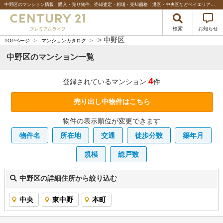
中野区のマンション情報｜購入・売り物件、売却査定・相場・売却価格｜港区・中央区などベイエリアの不動産のことならセンチュリー21プレミアムライフ
検索
お知らせ
>
中野区
TOPページ
>
マンションカタログ
>
中野区のマンション一覧
4
登録されているマンション:
件
売り出し中物件はこちら
物件の表示順位が変更できます
物件名
所在地
交通
徒歩分数
築年月
規模
総戸数
中野区の詳細住所から絞り込む
中央
東中野
本町