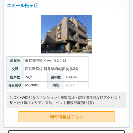
エミール松ヶ丘
東京都中野区松が丘1丁目
所在地
西武新宿線 新井薬師前駅 徒歩3分
交通
24戸
1997年
総戸数
築年数
65.28m
2
2LDK
専有面積
間取
2LDK +WIC付きのマンション！複数沿線・駅利用可能な好アクセス！
整った住環境エリアに立地。ペット相談可能(細則有)
物件情報はこちら