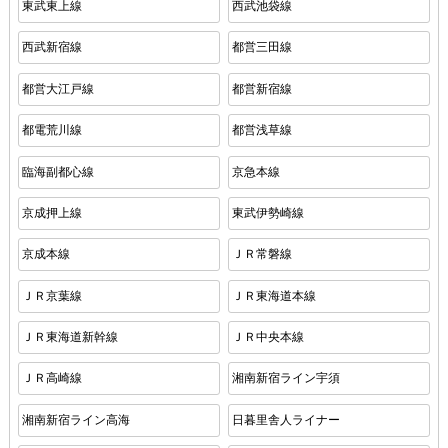
東武東上線
西武池袋線
西武新宿線
都営三田線
都営大江戸線
都営新宿線
都電荒川線
都営浅草線
臨海副都心線
京急本線
京成押上線
東武伊勢崎線
京成本線
ＪＲ常磐線
ＪＲ京葉線
ＪＲ東海道本線
ＪＲ東海道新幹線
ＪＲ中央本線
ＪＲ高崎線
湘南新宿ライン宇須
湘南新宿ライン高海
日暮里舎人ライナー