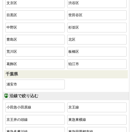
文京区
渋谷区
目黒区
世田谷区
中野区
杉並区
豊島区
北区
荒川区
板橋区
葛飾区
狛江市
千葉県
浦安市
沿線で絞り込む
小田急小田原線
京王線
京王井の頭線
東急東横線
東急多摩川線
東急田園都市線