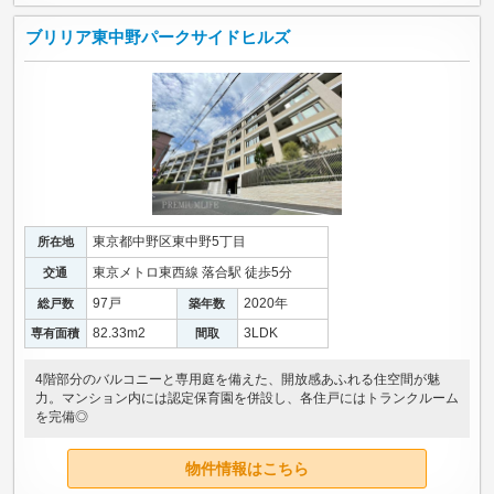
ブリリア東中野パークサイドヒルズ
東京都中野区東中野5丁目
所在地
東京メトロ東西線 落合駅 徒歩5分
交通
97戸
2020年
総戸数
築年数
82.33m
2
3LDK
専有面積
間取
4階部分のバルコニーと専用庭を備えた、開放感あふれる住空間が魅
力。マンション内には認定保育園を併設し、各住戸にはトランクルーム
を完備◎
物件情報はこちら