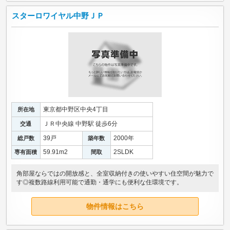
スターロワイヤル中野ＪＰ
東京都中野区中央4丁目
所在地
ＪＲ中央線 中野駅 徒歩6分
交通
39戸
2000年
総戸数
築年数
59.91m
2
2SLDK
専有面積
間取
角部屋ならではの開放感と、全室収納付きの使いやすい住空間が魅力で
す◎複数路線利用可能で通勤・通学にも便利な住環境です。
物件情報はこちら