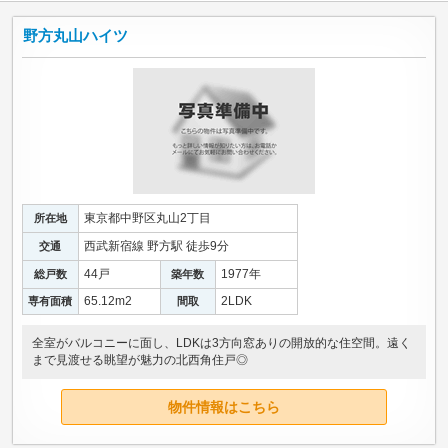
野方丸山ハイツ
東京都中野区丸山2丁目
所在地
西武新宿線 野方駅 徒歩9分
交通
44戸
1977年
総戸数
築年数
65.12m
2
2LDK
専有面積
間取
全室がバルコニーに面し、LDKは3方向窓ありの開放的な住空間。遠く
まで見渡せる眺望が魅力の北西角住戸◎
物件情報はこちら