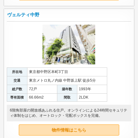
ヴェルティ中野
東京都中野区本町3丁目
所在地
東京メトロ丸ノ内線 中野坂上駅 徒歩5分
交通
72戸
1993年
総戸数
築年数
66.66m
2
2LDK
専有面積
間取
6階角部屋の開放感あふれる住戸。オンラインによる24時間セキュリテ
ィ体制をはじめ、オートロック・宅配ボックスを完備。
物件情報はこちら