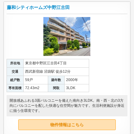
藤和シティホームズ中野江古田
東京都中野区江古田4丁目
所在地
西武新宿線 沼袋駅 徒歩12分
交通
59戸
2000年
総戸数
築年数
72.43m
2
3LDK
専有面積
間取
開放感あふれる3面バルコニーを備えた南向き3LDK。南・西・北の3方
向にバルコニーを配した快適な住空間が魅力です。生活利便施設が身近
に揃う住環境です。
物件情報はこちら