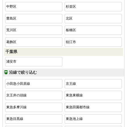
中野区
杉並区
豊島区
北区
荒川区
板橋区
葛飾区
狛江市
千葉県
浦安市
沿線で絞り込む
小田急小田原線
京王線
京王井の頭線
東急東横線
東急多摩川線
東急田園都市線
東急目黒線
東急池上線