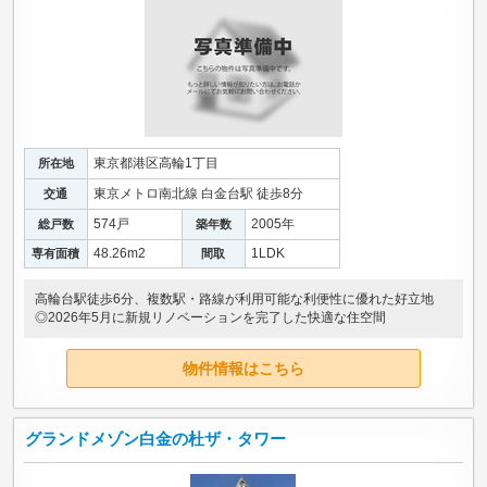
東京都港区高輪1丁目
所在地
東京メトロ南北線 白金台駅 徒歩8分
交通
574戸
2005年
総戸数
築年数
48.26m
2
1LDK
専有面積
間取
高輪台駅徒歩6分、複数駅・路線が利用可能な利便性に優れた好立地
◎2026年5月に新規リノベーションを完了した快適な住空間
物件情報はこちら
グランドメゾン白金の杜ザ・タワー