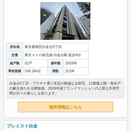
東京都港区白金台5丁目
所在地
東京メトロ南北線 白金台駅 徒歩9分
交通
32戸
2026年
総戸数
築年数
106.18m
2
2LDK
専有面積
間取
白金台5丁目・プラチナ通り至近の静謐なる邸宅。11階最上階・角住戸
の解き放たれる開放感。2026年築ブランドマンションの上質な共用空
間が日々の暮らしを彩ります。
物件情報はこちら
プレミスト白金