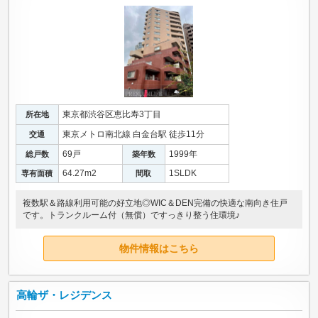
東京都渋谷区恵比寿3丁目
所在地
東京メトロ南北線 白金台駅 徒歩11分
交通
69戸
1999年
総戸数
築年数
64.27m
2
1SLDK
専有面積
間取
複数駅＆路線利用可能の好立地◎WIC＆DEN完備の快適な南向き住戸
です。トランクルーム付（無償）ですっきり整う住環境♪
物件情報はこちら
高輪ザ・レジデンス