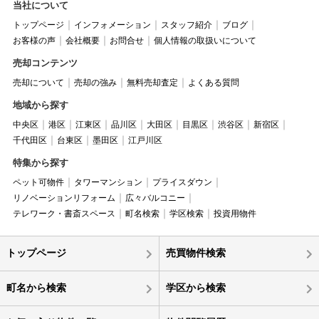
当社について
トップページ
インフォメーション
スタッフ紹介
ブログ
お客様の声
会社概要
お問合せ
個人情報の取扱いについて
売却コンテンツ
売却について
売却の強み
無料売却査定
よくある質問
地域から探す
中央区
港区
江東区
品川区
大田区
目黒区
渋谷区
新宿区
千代田区
台東区
墨田区
江戸川区
特集から探す
ペット可物件
タワーマンション
プライスダウン
リノベーションリフォーム
広々バルコニー
テレワーク・書斎スペース
町名検索
学区検索
投資用物件
トップページ
売買物件検索
町名から検索
学区から検索