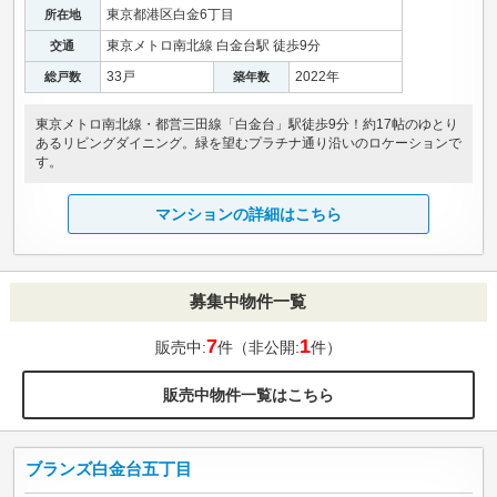
東京都港区白金6丁目
所在地
東京メトロ南北線 白金台駅 徒歩9分
交通
33戸
2022年
総戸数
築年数
東京メトロ南北線・都営三田線「白金台」駅徒歩9分！約17帖のゆとり
あるリビングダイニング。緑を望むプラチナ通り沿いのロケーションで
す。
マンションの詳細はこちら
募集中物件一覧
7
1
販売中:
件（非公開:
件）
販売中物件一覧はこちら
ブランズ白金台五丁目