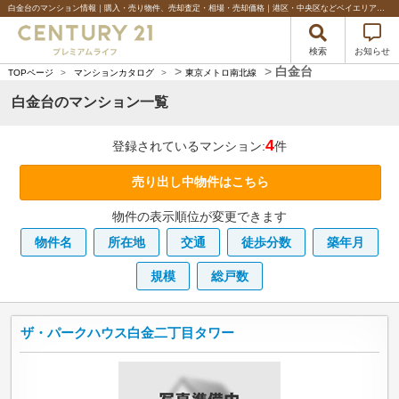
白金台のマンション情報｜購入・売り物件、売却査定・相場・売却価格｜港区・中央区などベイエリアの不動産のことならセンチュリー21プレミアムライフ
検索
お知らせ
>
>
白金台
TOPページ
>
マンションカタログ
>
東京メトロ南北線
白金台のマンション一覧
4
登録されているマンション:
件
売り出し中物件はこちら
物件の表示順位が変更できます
物件名
所在地
交通
徒歩分数
築年月
規模
総戸数
ザ・パークハウス白金二丁目タワー