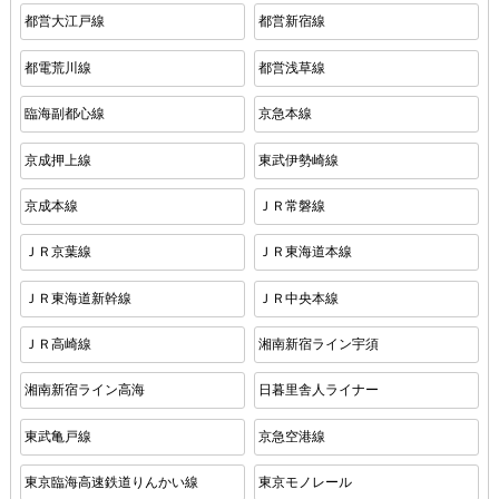
都営大江戸線
都営新宿線
都電荒川線
都営浅草線
臨海副都心線
京急本線
京成押上線
東武伊勢崎線
京成本線
ＪＲ常磐線
ＪＲ京葉線
ＪＲ東海道本線
ＪＲ東海道新幹線
ＪＲ中央本線
ＪＲ高崎線
湘南新宿ライン宇須
湘南新宿ライン高海
日暮里舎人ライナー
東武亀戸線
京急空港線
東京臨海高速鉄道りんかい線
東京モノレール