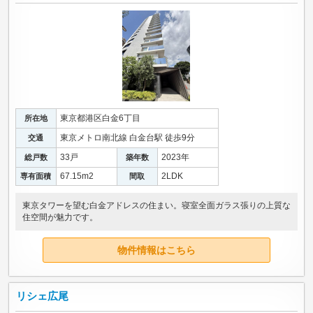
東京都港区白金6丁目
所在地
東京メトロ南北線 白金台駅 徒歩9分
交通
33戸
2023年
総戸数
築年数
67.15m
2
2LDK
専有面積
間取
東京タワーを望む白金アドレスの住まい。寝室全面ガラス張りの上質な
住空間が魅力です。
物件情報はこちら
リシェ広尾