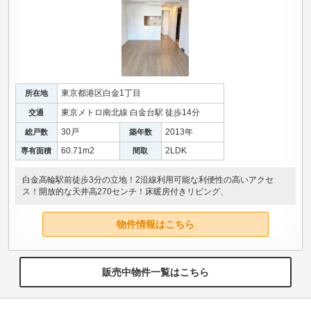
東京都港区白金1丁目
所在地
東京メトロ南北線 白金台駅 徒歩14分
交通
30戸
2013年
総戸数
築年数
60.71m
2
2LDK
専有面積
間取
白金高輪駅前徒歩3分の立地！2沿線利用可能な利便性の高いアクセ
ス！開放的な天井高270センチ！床暖房付きリビング、
物件情報はこちら
販売中物件一覧はこちら