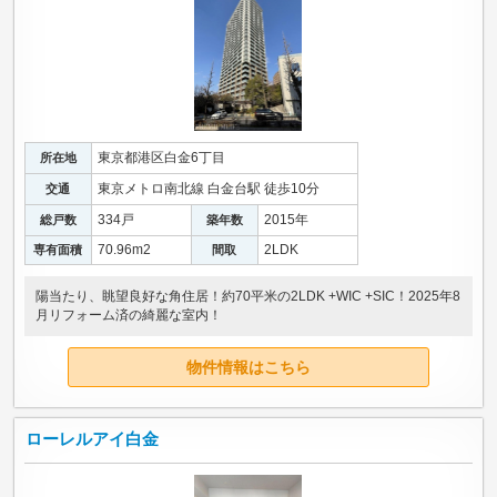
東京都港区白金6丁目
所在地
東京メトロ南北線 白金台駅 徒歩10分
交通
334戸
2015年
総戸数
築年数
70.96m
2
2LDK
専有面積
間取
陽当たり、眺望良好な角住居！約70平米の2LDK +WIC +SIC！2025年8
月リフォーム済の綺麗な室内！
物件情報はこちら
ローレルアイ白金