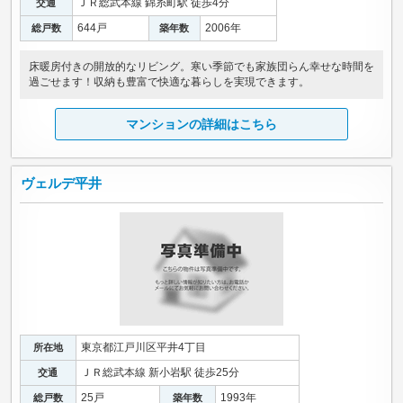
ＪＲ総武本線 錦糸町駅 徒歩4分
交通
644戸
2006年
総戸数
築年数
床暖房付きの開放的なリビング。寒い季節でも家族団らん幸せな時間を
過ごせます！収納も豊富で快適な暮らしを実現できます。
マンションの詳細はこちら
ヴェルデ平井
東京都江戸川区平井4丁目
所在地
ＪＲ総武本線 新小岩駅 徒歩25分
交通
25戸
1993年
総戸数
築年数