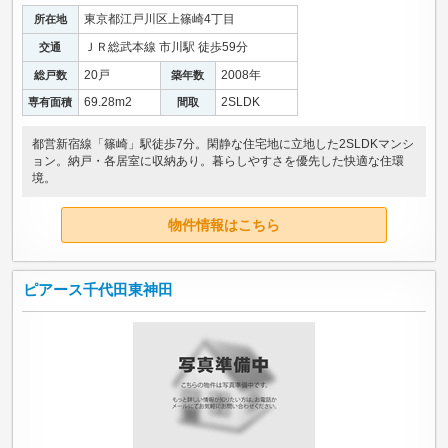
東京都江戸川区上篠崎4丁目
所在地
ＪＲ総武本線 市川駅 徒歩59分
交通
20戸
2008年
総戸数
築年数
69.28m
2
2SLDK
専有面積
間取
都営新宿線「篠崎」駅徒歩7分。閑静な住宅地に立地した2SLDKマンシ
ョン。納戸・各居室に収納あり。暮らしやすさを優先した快適な住環
境。
物件情報はこちら
ピアース千代田東神田