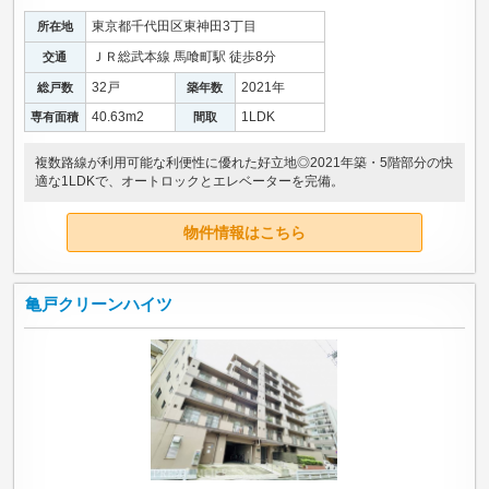
東京都千代田区東神田3丁目
所在地
ＪＲ総武本線 馬喰町駅 徒歩8分
交通
32戸
2021年
総戸数
築年数
40.63m
2
1LDK
専有面積
間取
複数路線が利用可能な利便性に優れた好立地◎2021年築・5階部分の快
適な1LDKで、オートロックとエレベーターを完備。
物件情報はこちら
亀戸クリーンハイツ