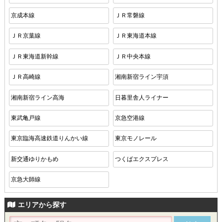
京成本線
ＪＲ常磐線
ＪＲ京葉線
ＪＲ東海道本線
ＪＲ東海道新幹線
ＪＲ中央本線
ＪＲ高崎線
湘南新宿ライン宇須
湘南新宿ライン高海
日暮里舎人ライナー
東武亀戸線
京急空港線
東京臨海高速鉄道りんかい線
東京モノレール
新交通ゆりかもめ
つくばエクスプレス
京急大師線
エリアから探す