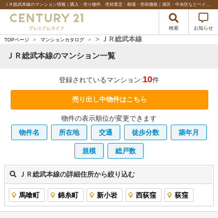
ＪＲ総武本線のマンション情報｜購入・売り物件、売却査定・相場・売却価格｜港区・中央区などベイエリアの不動産のことならセンチュリー21プレミアムライフ
検索
お知らせ
>
ＪＲ総武本線
TOPページ
>
マンションカタログ
>
ＪＲ総武本線のマンション一覧
10
登録されているマンション:
件
売り出し中物件はこちら
物件の表示順位が変更できます
物件名
所在地
交通
徒歩分数
築年月
規模
総戸数
ＪＲ総武本線の詳細住所から絞り込む
馬喰町
錦糸町
新小岩
西荻窪
荻窪