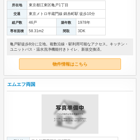
東京都江東区亀戸1丁目
所在地
東京メトロ半蔵門線 錦糸町駅 徒歩10分
交通
46戸
1978年
総戸数
築年数
58.31m
2
3DK
専有面積
間取
亀戸駅徒歩8分に立地。複数沿線・駅利用可能なアクセス。キッチン・
ユニットバス・温水洗浄機能付きトイレ、新規交換済。
物件情報はこちら
エムエフ両国