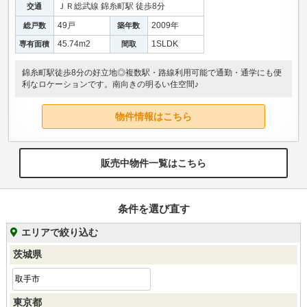
ＪＲ総武線 錦糸町駅 徒歩8分
交通
49戸
2009年
総戸数
築年数
45.74m
2
1SLDK
専有面積
間取
錦糸町駅徒歩8分の好立地◎複数駅・路線利用可能で通勤・通学にも便
利なロケーションです。南向きの明るい住空間♪
物件情報はこちら
販売中物件一覧はこちら
条件を選び直す
エリアで絞り込む
茨城県
取手市
東京都