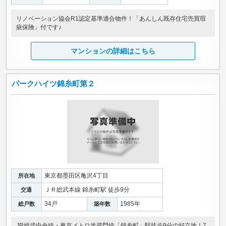
リノベーション協会R1認定基準適合物件！「あんしん既存住宅売買瑕
疵保険」付です♪
マンションの詳細はこちら
パークハイツ錦糸町第２
東京都墨田区亀沢4丁目
所在地
ＪＲ総武本線 錦糸町駅 徒歩9分
交通
34戸
1985年
総戸数
築年数
JR総武中央線・東京メトロ半蔵門線「錦糸町」駅徒歩9分の好立地！7