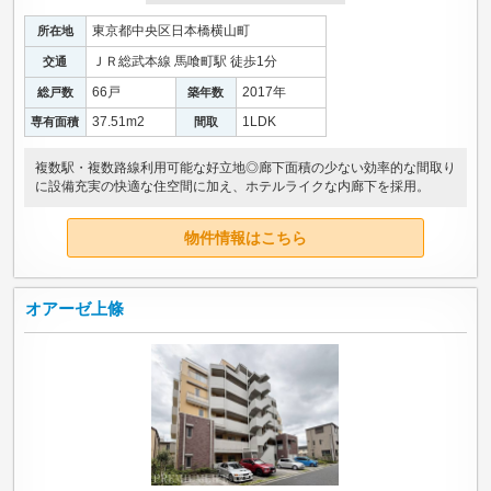
東京都中央区日本橋横山町
所在地
ＪＲ総武本線 馬喰町駅 徒歩1分
交通
66戸
2017年
総戸数
築年数
37.51m
2
1LDK
専有面積
間取
複数駅・複数路線利用可能な好立地◎廊下面積の少ない効率的な間取り
に設備充実の快適な住空間に加え、ホテルライクな内廊下を採用。
物件情報はこちら
オアーゼ上條