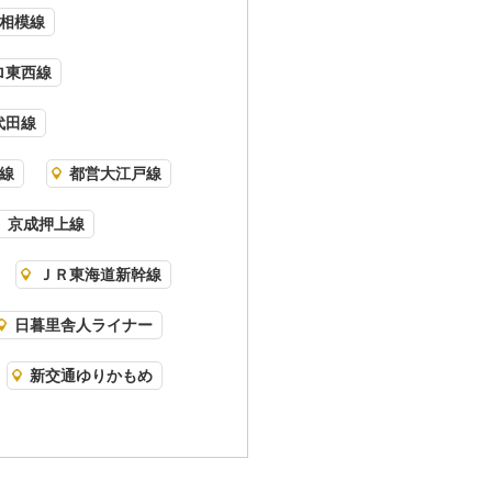
相模線
ロ東西線
代田線
線
都営大江戸線
京成押上線
ＪＲ東海道新幹線
日暮里舎人ライナー
新交通ゆりかもめ