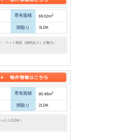
専有面積
2
69.02m
間取り
3LDK
す。ペット相談（細則あり）が魅力♪
専有面積
2
80.48m
間取り
2LDK
ったり2LDK！