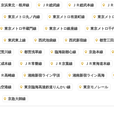
Ｒ京浜東北・根岸線
ＪＲ総武線
ＪＲ総武本線
ＪＲ
東京メトロ丸ノ内線
東京メトロ有楽町線
東京メト
東京メトロ半蔵門線
東京メトロ銀座線
東京メトロ千
東武東上線
西武池袋線
西武新宿線
都営三田
電荒川線
都営浅草線
臨海副都心線
京急本線
京成本線
ＪＲ常磐線
ＪＲ京葉線
ＪＲ東海道本線
ＪＲ高崎線
湘南新宿ライン宇須
湘南新宿ライン高海
急空港線
東京臨海高速鉄道りんかい線
東京モノレール
京急大師線