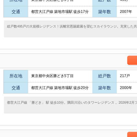
交通
築年数
都営大江戸線 築地市場駅 徒歩17分
2007年
総戸数495戸の大規模レジデンス！浜離宮恩賜庭園を望むスカイラウンジ。充実した
所在地
総戸数
東京都中央区勝どき5丁目
217戸
交通
築年数
都営大江戸線 築地市場駅 徒歩20分
2000年
都営大江戸線 「勝どき」 駅 徒歩10分。隅田川沿いのタワーレジデンス 。2026年2