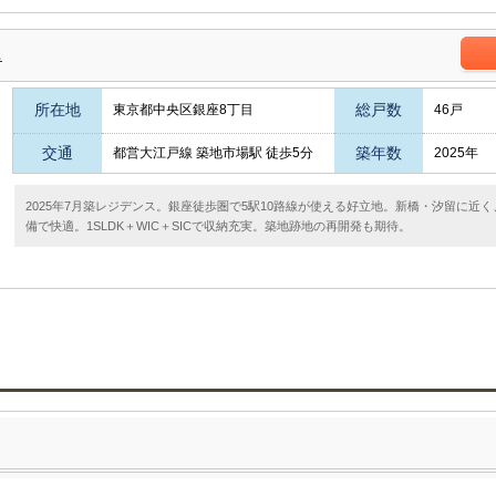
ス
所在地
総戸数
東京都中央区銀座8丁目
46戸
交通
築年数
都営大江戸線 築地市場駅 徒歩5分
2025年
2025年7月築レジデンス。銀座徒歩圏で5駅10路線が使える好立地。新橋・汐留に近
備で快適。1SLDK＋WIC＋SICで収納充実。築地跡地の再開発も期待。