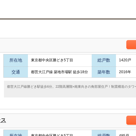
所在地
総戸数
東京都中央区勝どき5丁目
1420戸
交通
築年数
都営大江戸線 築地市場駅 徒歩18分
2016年
都営大江戸線勝どき駅徒歩6分。22階高層階×南東向きの角部屋住戸！制震構造のタワ
ンス
所在地
総戸数
東京都中央区勝どき5丁目
495戸