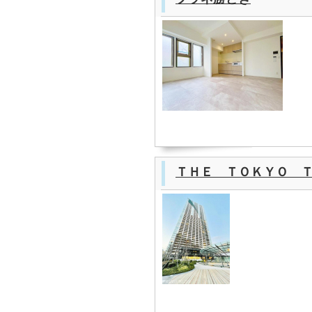
ＴＨＥ ＴＯＫＹＯ 