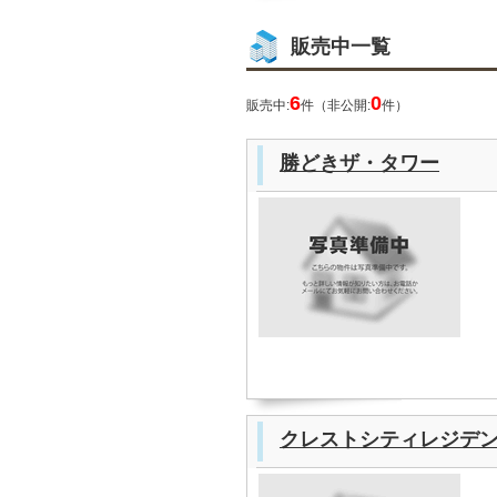
販売中一覧
6
0
販売中:
件（非公開:
件）
勝どきザ・タワー
クレストシティレジデ