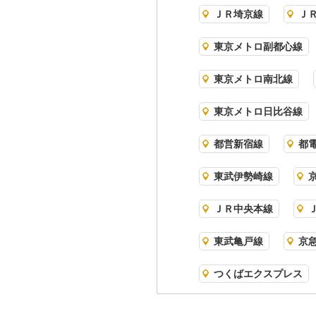
ＪＲ埼京線
Ｊ
東京メトロ副都心線
東京メトロ南北線
東京メトロ日比谷線
都営新宿線
都
東武伊勢崎線
ＪＲ中央本線
東武亀戸線
京
つくばエクスプレス