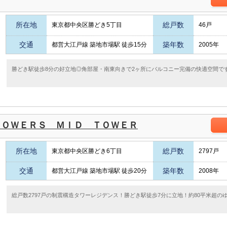
所在地
総戸数
東京都中央区勝どき5丁目
46戸
交通
築年数
都営大江戸線 築地市場駅 徒歩15分
2005年
勝どき駅徒歩8分の好立地◎角部屋・南東向きで2ヶ所にバルコニー完備の快適空間で
ＴＯＷＥＲＳ ＭＩＤ ＴＯＷＥＲ
所在地
総戸数
東京都中央区勝どき6丁目
2797戸
交通
築年数
都営大江戸線 築地市場駅 徒歩20分
2008年
総戸数2797戸の制震構造タワーレジデンス！勝どき駅徒歩7分に立地！約80平米超のゆ