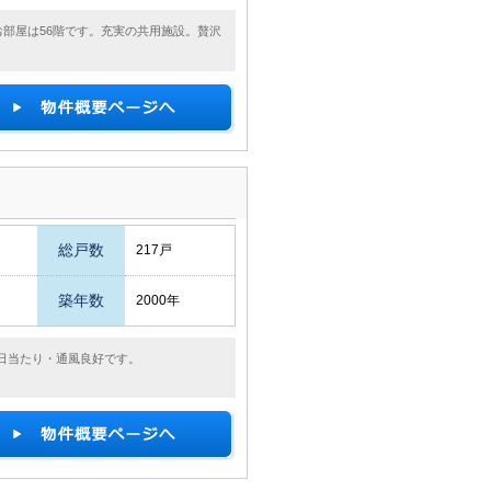
。お部屋は56階です。充実の共用施設。贅沢
総戸数
217戸
築年数
2000年
！日当たり・通風良好です。