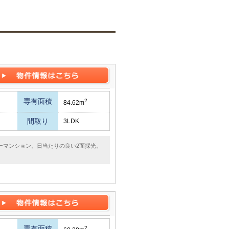
専有面積
2
84.62m
間取り
3LDK
ーマンション。日当たりの良い2面採光。
専有面積
2