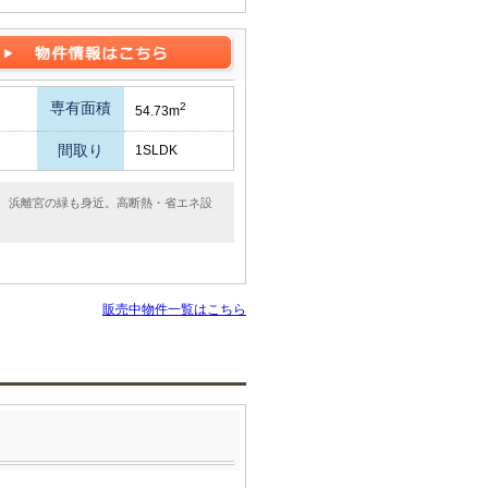
専有面積
2
54.73m
間取り
1SLDK
く、浜離宮の緑も身近。高断熱・省エネ設
販売中物件一覧はこちら