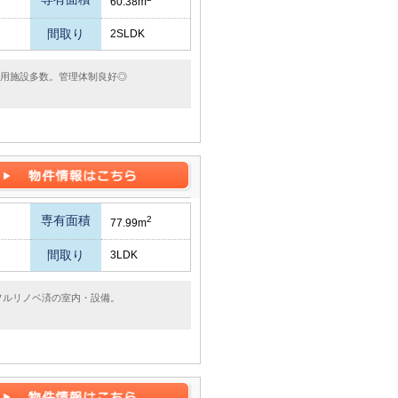
60.38m
間取り
2SLDK
共用施設多数。管理体制良好◎
専有面積
2
77.99m
間取り
3LDK
月フルリノベ済の室内・設備。