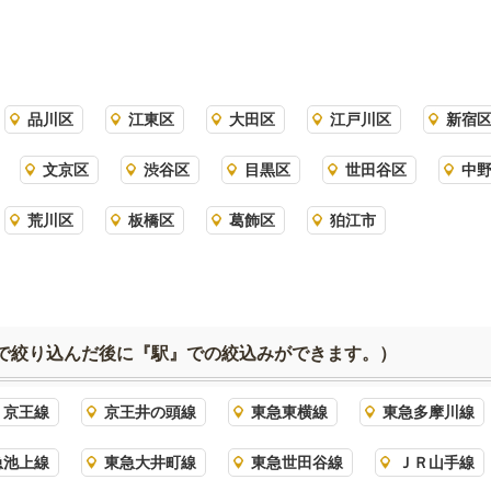
品川区
江東区
大田区
江戸川区
新宿
文京区
渋谷区
目黒区
世田谷区
中
荒川区
板橋区
葛飾区
狛江市
で絞り込んだ後に『駅』での絞込みができます。）
京王線
京王井の頭線
東急東横線
東急多摩川線
急池上線
東急大井町線
東急世田谷線
ＪＲ山手線