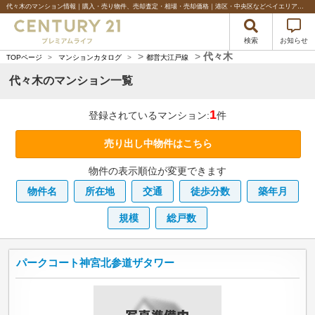
代々木のマンション情報｜購入・売り物件、売却査定・相場・売却価格｜港区・中央区などベイエリアの不動産のことならセンチュリー21プレミアムライフ
検索
お知らせ
>
>
代々木
TOPページ
>
マンションカタログ
>
都営大江戸線
代々木のマンション一覧
1
登録されているマンション:
件
売り出し中物件はこちら
物件の表示順位が変更できます
物件名
所在地
交通
徒歩分数
築年月
規模
総戸数
パークコート神宮北参道ザタワー