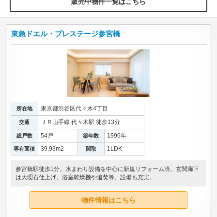
販売中物件一覧はこちら
東急ドエル・プレステージ参宮橋
東京都渋谷区代々木4丁目
所在地
ＪＲ山手線 代々木駅 徒歩13分
交通
54戸
1996年
総戸数
築年数
39.93m
2
1LDK
専有面積
間取
参宮橋駅徒歩1分。水まわり設備を中心に新規リフォーム済。玄関廊下
は大理石仕上げ。浴室乾燥機や追焚等、設備も充実。
物件情報はこちら