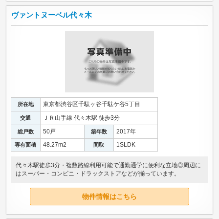
ヴァントヌーベル代々木
東京都渋谷区千駄ヶ谷千駄ケ谷5丁目
所在地
ＪＲ山手線 代々木駅 徒歩3分
交通
50戸
2017年
総戸数
築年数
48.27m
2
1SLDK
専有面積
間取
代々木駅徒歩3分・複数路線利用可能で通勤通学に便利な立地◎周辺に
はスーパー・コンビニ・ドラックストアなどが揃っています。
物件情報はこちら