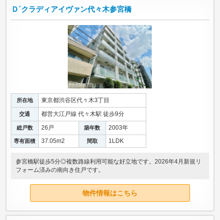
Ｄ´クラディアイヴァン代々木参宮橋
東京都渋谷区代々木3丁目
所在地
都営大江戸線 代々木駅 徒歩9分
交通
26戸
2003年
総戸数
築年数
37.05m
2
1LDK
専有面積
間取
参宮橋駅徒歩5分◎複数路線利用可能な好立地です。2026年4月新規リ
フォーム済みの南向き住戸です。
物件情報はこちら