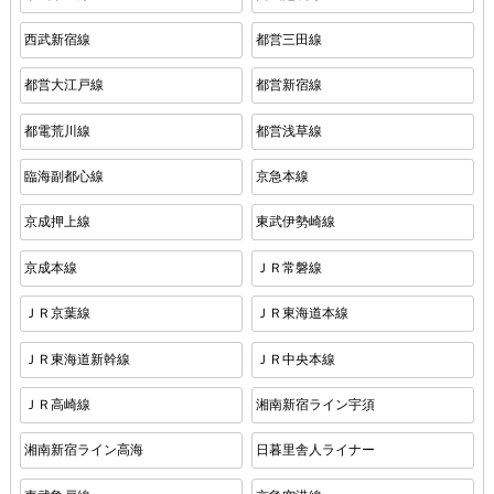
西武新宿線
都営三田線
都営大江戸線
都営新宿線
都電荒川線
都営浅草線
臨海副都心線
京急本線
京成押上線
東武伊勢崎線
京成本線
ＪＲ常磐線
ＪＲ京葉線
ＪＲ東海道本線
ＪＲ東海道新幹線
ＪＲ中央本線
ＪＲ高崎線
湘南新宿ライン宇須
湘南新宿ライン高海
日暮里舎人ライナー