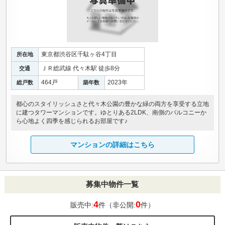
東京都渋谷区千駄ヶ谷4丁目
所在地
ＪＲ総武線 代々木駅 徒歩8分
交通
464戸
2023年
総戸数
築年数
都心のスタイリッシュさと代々木公園の豊かな緑の両方を享受する立地
に建つタワーマンションです。ゆとりある2LDK、南側のバルコニーか
ら心地よく四季を感じられるお部屋です♪
マンションの詳細はこちら
募集中物件一覧
4
0
販売中:
件（非公開:
件）