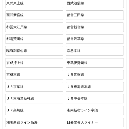
東武東上線
西武池袋線
西武新宿線
都営三田線
都営大江戸線
都営新宿線
都電荒川線
都営浅草線
臨海副都心線
京急本線
京成押上線
東武伊勢崎線
京成本線
ＪＲ常磐線
ＪＲ京葉線
ＪＲ東海道本線
ＪＲ東海道新幹線
ＪＲ中央本線
ＪＲ高崎線
湘南新宿ライン宇須
湘南新宿ライン高海
日暮里舎人ライナー