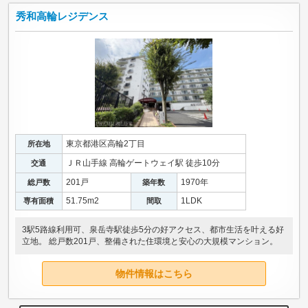
秀和高輪レジデンス
東京都港区高輪2丁目
所在地
ＪＲ山手線 高輪ゲートウェイ駅 徒歩10分
交通
201戸
1970年
総戸数
築年数
51.75m
2
1LDK
専有面積
間取
3駅5路線利用可、泉岳寺駅徒歩5分の好アクセス、都市生活を叶える好
立地。 総戸数201戸、整備された住環境と安心の大規模マンション。
物件情報はこちら