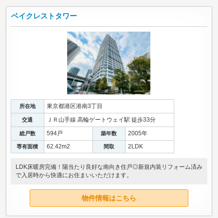
ベイクレストタワー
東京都港区港南3丁目
所在地
ＪＲ山手線 高輪ゲートウェイ駅 徒歩33分
交通
594戸
2005年
総戸数
築年数
62.42m
2
2LDK
専有面積
間取
LDK床暖房完備！陽当たり良好な南向き住戸◎新規内装リフォーム済み
で入居時から快適にお住まいいただけます。
物件情報はこちら