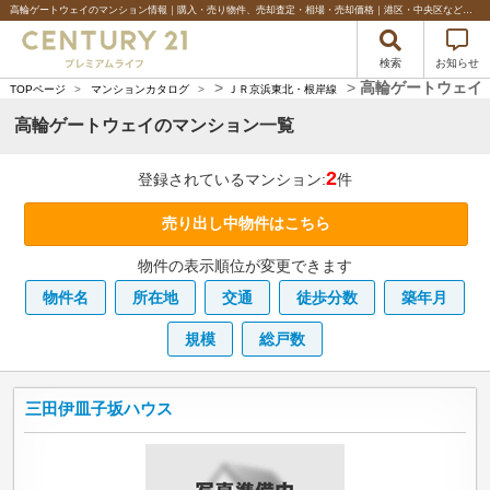
高輪ゲートウェイのマンション情報｜購入・売り物件、売却査定・相場・売却価格｜港区・中央区などベイエリアの不動産のことならセンチュリー21プレミアムライフ
検索
お知らせ
>
>
高輪ゲートウェイ
TOPページ
>
マンションカタログ
>
ＪＲ京浜東北・根岸線
高輪ゲートウェイのマンション一覧
2
登録されているマンション:
件
売り出し中物件はこちら
物件の表示順位が変更できます
物件名
所在地
交通
徒歩分数
築年月
規模
総戸数
三田伊皿子坂ハウス