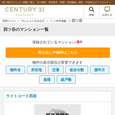
四ツ谷のマンション情報｜購入・売り物件、売却査定・相場・売却価格｜港区・中央区などベイエリアの不動産のことならセンチュリー21プレミアムライフ
検索
お知らせ
>
>
四ツ谷
TOPページ
>
マンションカタログ
>
ＪＲ中央線
四ツ谷のマンション一覧
4
登録されているマンション:
件
売り出し中物件はこちら
物件の表示順位が変更できます
物件名
所在地
交通
徒歩分数
築年月
規模
総戸数
ライトコート四谷