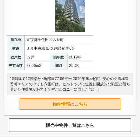
東京都千代田区六番町
所在地
ＪＲ中央線 四ツ谷駅 徒歩6分
交通
39戸
2019年
総戸数
築年数
77.06m
2
2LDK
専有面積
間取
15階建て12階部分×角部屋77.06平米 2019年築×地震に安心の免震構造
番町エリアの中でも六番町は、ヒルトップに位置し開放的な眺望と落ち
着いた住環境が魅力！全室バルコニーに面した設計！
物件情報はこちら
販売中物件一覧はこちら