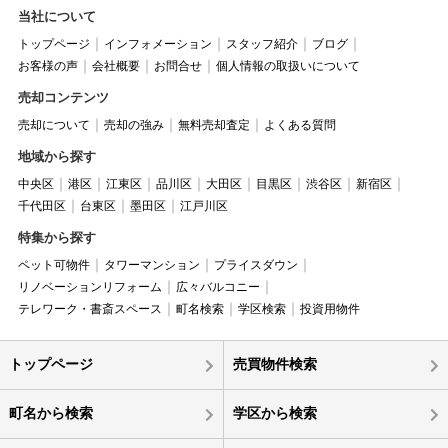
当社について
トップページ
インフォメーション
スタッフ紹介
ブログ
お客様の声
会社概要
お問合せ
個人情報の取扱いについて
売却コンテンツ
売却について
売却の強み
無料売却査定
よくある質問
地域から探す
中央区
港区
江東区
品川区
大田区
目黒区
渋谷区
新宿区
千代田区
台東区
墨田区
江戸川区
特集から探す
ペット可物件
タワーマンション
プライスダウン
リノベーションリフォーム
広々バルコニー
テレワーク・書斎スペース
町名検索
学区検索
投資用物件
トップページ
売買物件検索
町名から検索
学区から検索