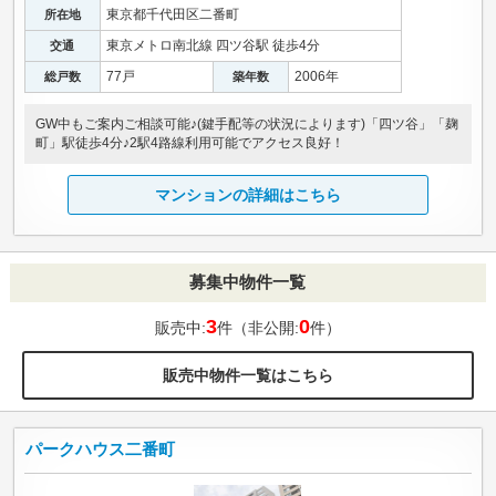
東京都千代田区二番町
所在地
東京メトロ南北線 四ツ谷駅 徒歩4分
交通
77戸
2006年
総戸数
築年数
GW中もご案内ご相談可能♪(鍵手配等の状況によります)「四ツ谷」「麹
町」駅徒歩4分♪2駅4路線利用可能でアクセス良好！
マンションの詳細はこちら
募集中物件一覧
3
0
販売中:
件（非公開:
件）
販売中物件一覧はこちら
パークハウス二番町