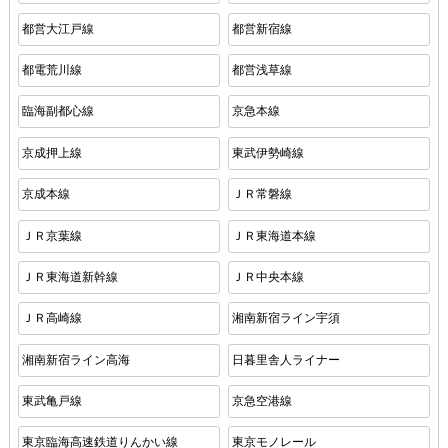
都営大江戸線
都営新宿線
都電荒川線
都営浅草線
臨海副都心線
京急本線
京成押上線
東武伊勢崎線
京成本線
ＪＲ常磐線
ＪＲ京葉線
ＪＲ東海道本線
ＪＲ東海道新幹線
ＪＲ中央本線
ＪＲ高崎線
湘南新宿ライン宇須
湘南新宿ライン高海
日暮里舎人ライナー
東武亀戸線
京急空港線
東京臨海高速鉄道りんかい線
東京モノレール