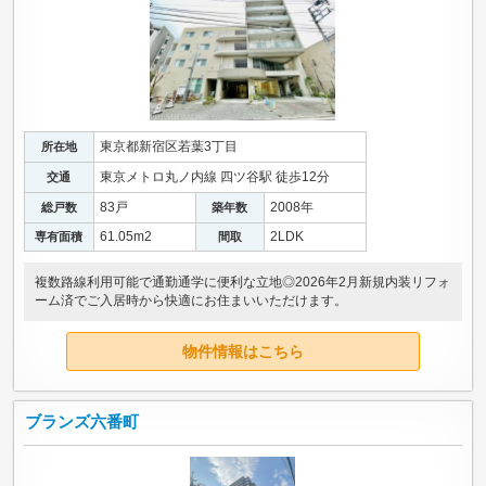
東京都新宿区若葉3丁目
所在地
東京メトロ丸ノ内線 四ツ谷駅 徒歩12分
交通
83戸
2008年
総戸数
築年数
61.05m
2
2LDK
専有面積
間取
複数路線利用可能で通勤通学に便利な立地◎2026年2月新規内装リフォ
ーム済でご入居時から快適にお住まいいただけます。
物件情報はこちら
ブランズ六番町