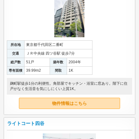
東京都千代田区二番町
所在地
ＪＲ中央線 四ツ谷駅 徒歩7分
交通
51戸
2004年
総戸数
築年数
39.99m
2
1K
専有面積
間取
麹町駅徒歩1分の利便性。角部屋でキッチン・浴室に窓あり。階下に住
戸がなく生活音を気にしにくい上質1K。
物件情報はこちら
ライトコート四谷