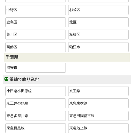
中野区
杉並区
豊島区
北区
荒川区
板橋区
葛飾区
狛江市
千葉県
浦安市
沿線で絞り込む
小田急小田原線
京王線
京王井の頭線
東急東横線
東急多摩川線
東急田園都市線
東急目黒線
東急池上線