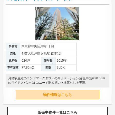
東京都中央区月島1丁目
所在地
都営大江戸線 月島駅 徒歩1分
交通
624戸
2015年
総戸数
築年数
77.86m
2
2LDK
専有面積
間取
月島駅直結のランドマークタワーのリノベーション済住戸◎約20.30m
のワイドスパンバルコニーで開放感のある暮らしを実現。
物件情報はこちら
販売中物件一覧はこちら