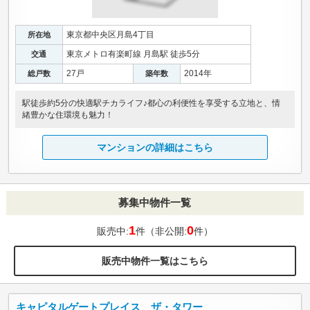
東京都中央区月島4丁目
所在地
東京メトロ有楽町線 月島駅 徒歩5分
交通
27戸
2014年
総戸数
築年数
駅徒歩約5分の快適駅チカライフ♪都心の利便性を享受する立地と、情
緒豊かな住環境も魅力！
マンションの詳細はこちら
募集中物件一覧
1
0
販売中:
件（非公開:
件）
販売中物件一覧はこちら
キャピタルゲートプレイス ザ・タワー