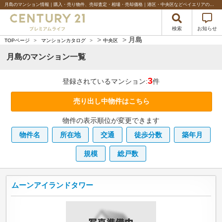
月島のマンション情報｜購入・売り物件、売却査定・相場・売却価格｜港区・中央区などベイエリアの不動産のことならセンチュリー21プレミアムライフ
検索
お知らせ
>
>
月島
TOPページ
>
マンションカタログ
>
中央区
月島のマンション一覧
3
登録されているマンション:
件
売り出し中物件はこちら
物件の表示順位が変更できます
物件名
所在地
交通
徒歩分数
築年月
規模
総戸数
ムーンアイランドタワー