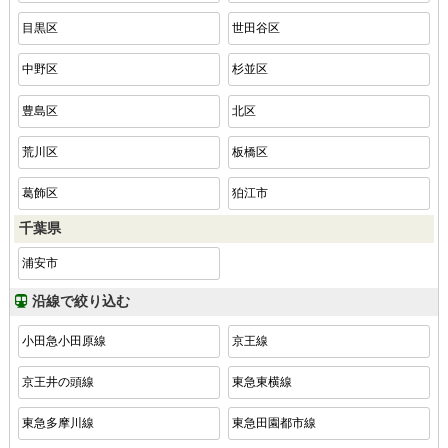
目黒区
世田谷区
中野区
杉並区
豊島区
北区
荒川区
板橋区
葛飾区
狛江市
千葉県
浦安市
沿線で絞り込む
小田急小田原線
京王線
京王井の頭線
東急東横線
東急多摩川線
東急田園都市線