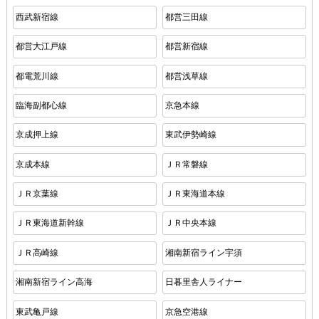
西武新宿線
都営三田線
都営大江戸線
都営新宿線
都電荒川線
都営浅草線
臨海副都心線
京急本線
京成押上線
東武伊勢崎線
京成本線
ＪＲ常磐線
ＪＲ京葉線
ＪＲ東海道本線
ＪＲ東海道新幹線
ＪＲ中央本線
ＪＲ高崎線
湘南新宿ライン宇須
湘南新宿ライン高海
日暮里舎人ライナー
東武亀戸線
京急空港線