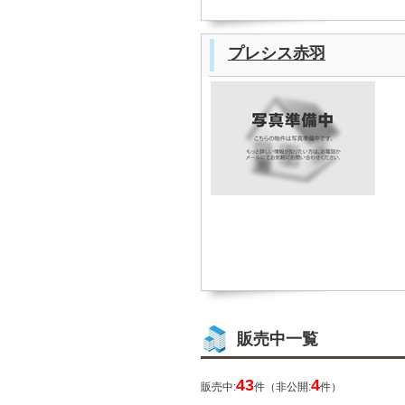
プレシス赤羽
販売中一覧
43
4
販売中:
件（非公開:
件）