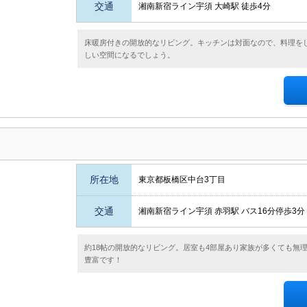
交通
湘南新宿ライン宇須 大崎駅 徒歩4分
床暖房付きの開放的なリビング。キッチンは対面なので、料理を
しい空間になるでしょう。
所在地
東京都板橋区中台3丁目
交通
湘南新宿ライン宇須 赤羽駅 バス16分停歩3分
約18帖の開放的なリビング。居室も4部屋あり家族が多くても無
豊富です！