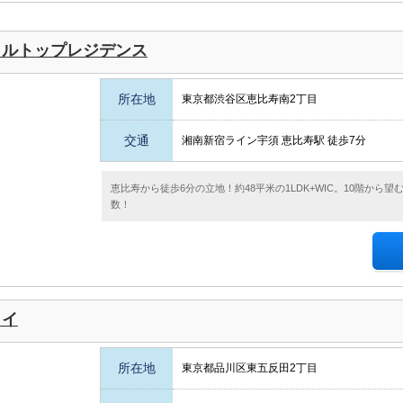
ヒルトップレジデンス
所在地
東京都渋谷区恵比寿南2丁目
交通
湘南新宿ライン宇須 恵比寿駅 徒歩7分
恵比寿から徒歩6分の立地！約48平米の1LDK+WIC。10階か
数！
カイ
所在地
東京都品川区東五反田2丁目