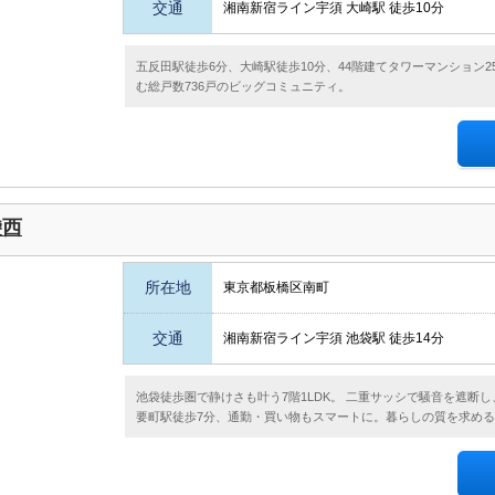
交通
湘南新宿ライン宇須 大崎駅 徒歩10分
五反田駅徒歩6分、大崎駅徒歩10分、44階建てタワーマンション
む総戸数736戸のビッグコミュニティ。
袋西
所在地
東京都板橋区南町
交通
湘南新宿ライン宇須 池袋駅 徒歩14分
池袋徒歩圏で静けさも叶う7階1LDK。 二重サッシで騒音を遮断し
要町駅徒歩7分、通勤・買い物もスマートに。暮らしの質を求め