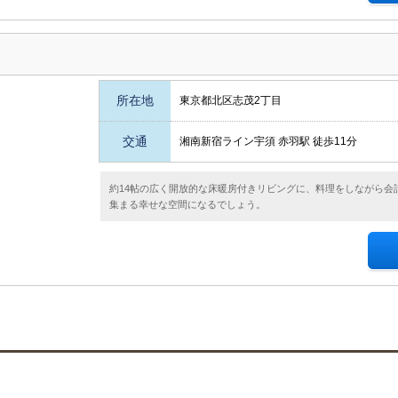
所在地
東京都北区志茂2丁目
交通
湘南新宿ライン宇須 赤羽駅 徒歩11分
約14帖の広く開放的な床暖房付きリビングに、料理をしながら会
集まる幸せな空間になるでしょう。