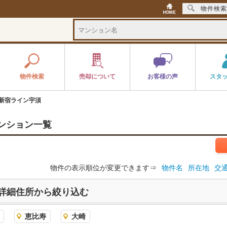
物件検索
物件検索
売却について
お客様の声
スタ
新宿ライン宇須
ンション一覧
物件の表示順位が変更できます⇒
物件名
所在地
交
詳細住所から絞り込む
恵比寿
大崎