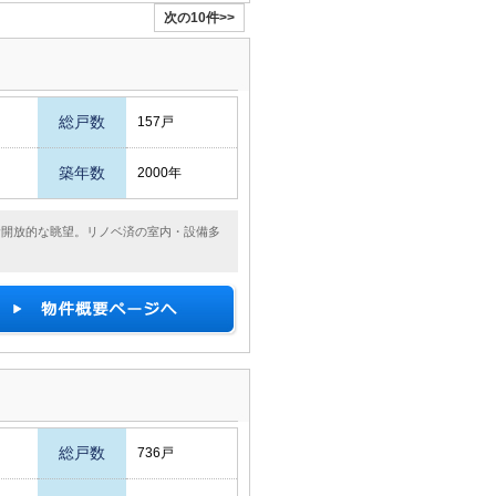
次の10件>>
総戸数
157戸
築年数
2000年
ら望む開放的な眺望。リノベ済の室内・設備多
総戸数
736戸