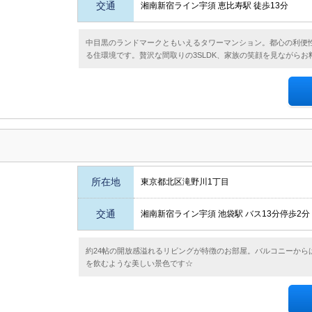
交通
湘南新宿ライン宇須 恵比寿駅 徒歩13分
中目黒のランドマークともいえるタワーマンション。都心の利便
る住環境です。贅沢な間取りの3SLDK、家族の笑顔を見ながらお
所在地
東京都北区滝野川1丁目
交通
湘南新宿ライン宇須 池袋駅 バス13分停歩2分
約24帖の開放感溢れるリビングが特徴のお部屋。バルコニーから
を飲むような美しい景色です☆