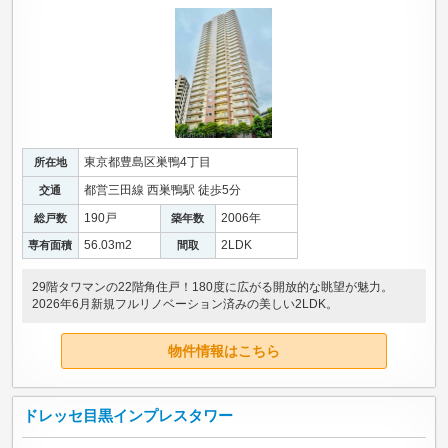
東京都豊島区巣鴨4丁目
所在地
都営三田線 西巣鴨駅 徒歩5分
交通
190戸
2006年
総戸数
築年数
56.03m
2
2LDK
専有面積
間取
29階タワマンの22階角住戸！180度に広がる開放的な眺望が魅力。
2026年6月新規フルリノベーション済みの美しい2LDK。
物件情報はこちら
ドレッセ目黒インプレスタワー