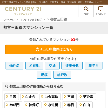
都営三田線のマンション情報｜購入・売り物件、売却査定・相場・売却価格｜港区・中央区などベイエリアの不動産のことならセンチュリー21プレミアムライフ
検索
お知らせ
>
都営三田線
TOPページ
>
マンションカタログ
>
都営三田線のマンション一覧
53
登録されているマンション:
件
売り出し中物件はこちら
物件の表示順位が変更できます
物件名
所在地
交通
徒歩分数
築年月
規模
総戸数
都営三田線の詳細住所から絞り込む
目黒
白金台
白金高輪
三田
芝公園
御成門
神保町
水道橋
春日
白山