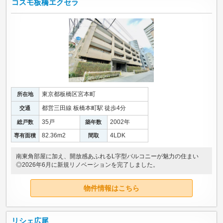
コスモ板橋エクセラ
東京都板橋区宮本町
所在地
都営三田線 板橋本町駅 徒歩4分
交通
35戸
2002年
総戸数
築年数
82.36m
2
4LDK
専有面積
間取
南東角部屋に加え、開放感あふれるL字型バルコニーが魅力の住まい
◎2026年6月に新規リノベーションを完了しました。
物件情報はこちら
リシェ広尾