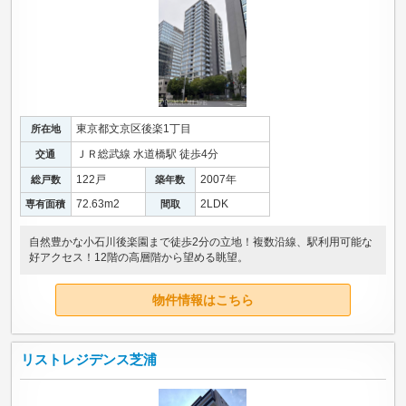
東京都文京区後楽1丁目
所在地
ＪＲ総武線 水道橋駅 徒歩4分
交通
122戸
2007年
総戸数
築年数
72.63m
2
2LDK
専有面積
間取
自然豊かな小石川後楽園まで徒歩2分の立地！複数沿線、駅利用可能な
好アクセス！12階の高層階から望める眺望。
物件情報はこちら
リストレジデンス芝浦