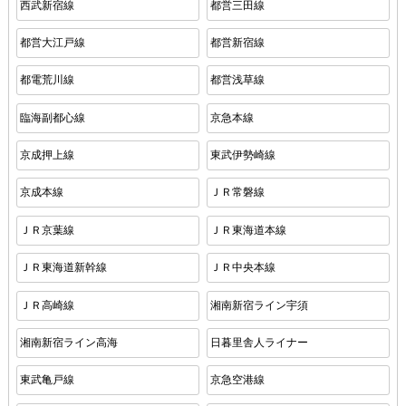
西武新宿線
都営三田線
都営大江戸線
都営新宿線
都電荒川線
都営浅草線
臨海副都心線
京急本線
京成押上線
東武伊勢崎線
京成本線
ＪＲ常磐線
ＪＲ京葉線
ＪＲ東海道本線
ＪＲ東海道新幹線
ＪＲ中央本線
ＪＲ高崎線
湘南新宿ライン宇須
湘南新宿ライン高海
日暮里舎人ライナー
東武亀戸線
京急空港線