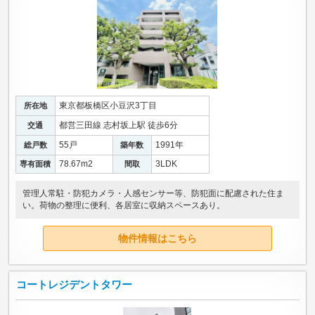
東京都板橋区小豆沢3丁目
所在地
都営三田線 志村坂上駅 徒歩6分
交通
55戸
1991年
総戸数
築年数
78.67m
2
3LDK
専有面積
間取
管理人常駐・防犯カメラ・人感センサー等、防犯面に配慮された住ま
い。荷物の整理に便利、各居室に収納スペースあり。
物件情報はこちら
コートレジデントタワー