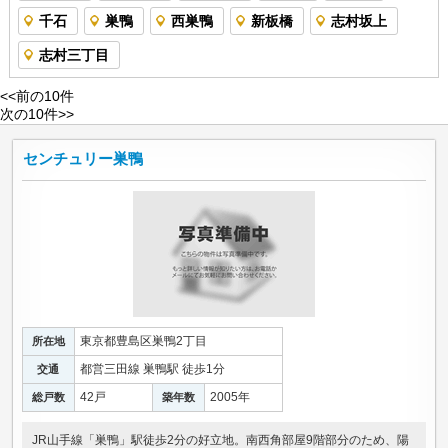
千石
巣鴨
西巣鴨
新板橋
志村坂上
志村三丁目
<<前の10件
次の10件>>
センチュリー巣鴨
東京都豊島区巣鴨2丁目
所在地
都営三田線 巣鴨駅 徒歩1分
交通
42戸
2005年
総戸数
築年数
JR山手線「巣鴨」駅徒歩2分の好立地。南西角部屋9階部分のため、陽