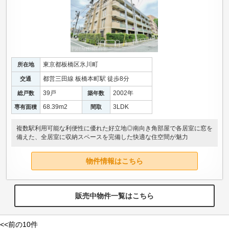
東京都板橋区氷川町
所在地
都営三田線 板橋本町駅 徒歩8分
交通
39戸
2002年
総戸数
築年数
68.39m
2
3LDK
専有面積
間取
複数駅利用可能な利便性に優れた好立地◎南向き角部屋で各居室に窓を
備えた、全居室に収納スペースを完備した快適な住空間が魅力
物件情報はこちら
販売中物件一覧はこちら
<<前の10件