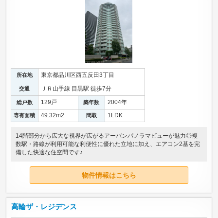
東京都品川区西五反田3丁目
所在地
ＪＲ山手線 目黒駅 徒歩7分
交通
129戸
2004年
総戸数
築年数
49.32m
2
1LDK
専有面積
間取
14階部分から広大な視界が広がるアーバンパノラマビューが魅力◎複
数駅・路線が利用可能な利便性に優れた立地に加え、エアコン2基を完
備した快適な住空間です♪
物件情報はこちら
高輪ザ・レジデンス