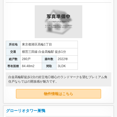
東京都港区高輪1丁目
所在地
都営三田線 白金高輪駅 徒歩1分
交通
280戸
2022年
総戸数
築年数
84.48m
2
3LDK
専有面積
間取
白金高輪駅徒歩1分の好立地◎都心のランドマークを望むプレミアム角
住戸ならではの開放感が魅力です。
物件情報はこちら
グローリオタワー巣鴨