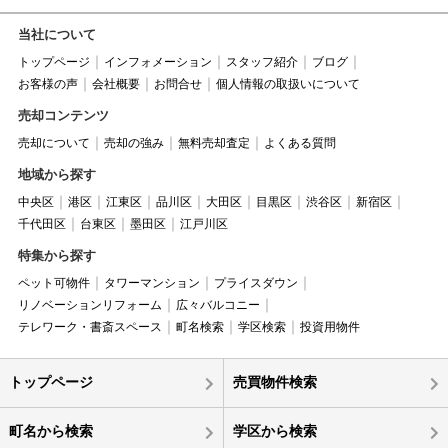
当社について
トップページ
インフォメーション
スタッフ紹介
ブログ
お客様の声
会社概要
お問合せ
個人情報の取扱いについて
売却コンテンツ
売却について
売却の強み
無料売却査定
よくある質問
地域から探す
中央区
港区
江東区
品川区
大田区
目黒区
渋谷区
新宿区
千代田区
台東区
墨田区
江戸川区
特集から探す
ペット可物件
タワーマンション
プライスダウン
リノベーションリフォーム
広々バルコニー
テレワーク・書斎スペース
町名検索
学区検索
投資用物件
トップページ
売買物件検索
町名から検索
学区から検索