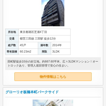
東京都港区芝浦4丁目
所在地
都営三田線 三田駅 徒歩12分
交通
45戸
2014年
総戸数
築年数
60.23m
2
3LDK
専有面積
間取
田町駅徒歩10分の好立地。約667.60平米、広々3LDKマンション！オー
トロックあり、管理人巡回管理で安心の住まい。
物件情報はこちら
グローリオ板橋本町パークサイド