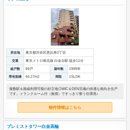
東京都渋谷区恵比寿3丁目
所在地
東京メトロ南北線 白金台駅 徒歩11分
交通
69戸
1999年
総戸数
築年数
64.27m
2
1SLDK
専有面積
間取
複数駅＆路線利用可能の好立地◎WIC＆DEN完備の快適な南向き住戸
です。トランクルーム付（無償）ですっきり整う住環境♪
物件情報はこちら
プレミストタワー白金高輪