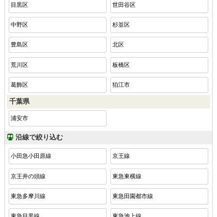
目黒区
世田谷区
中野区
杉並区
豊島区
北区
荒川区
板橋区
葛飾区
狛江市
千葉県
浦安市
沿線で絞り込む
小田急小田原線
京王線
京王井の頭線
東急東横線
東急多摩川線
東急田園都市線
東急目黒線
東急池上線