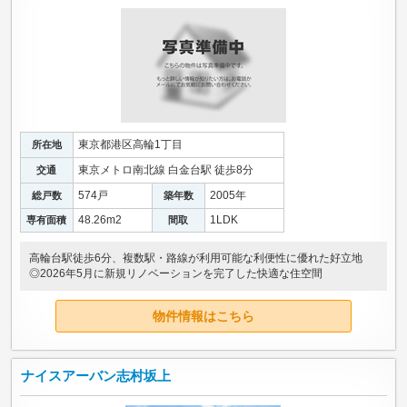
東京都港区高輪1丁目
所在地
東京メトロ南北線 白金台駅 徒歩8分
交通
574戸
2005年
総戸数
築年数
48.26m
2
1LDK
専有面積
間取
高輪台駅徒歩6分、複数駅・路線が利用可能な利便性に優れた好立地
◎2026年5月に新規リノベーションを完了した快適な住空間
物件情報はこちら
ナイスアーバン志村坂上