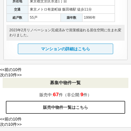
東京都文京区水道1丁目
所在地
東京メトロ有楽町線 飯田橋駅 徒歩11分
交通
55戸
1996年
総戸数
築年数
2023年2月リノベーション完成済みで清潔感溢れる居住空間に生まれ変
わりました。
マンションの詳細はこちら
<<前の10件
次の10件>>
募集中物件一覧
67
9
販売中:
件（非公開:
件）
販売中物件一覧はこちら
<<前の10件
次の10件>>