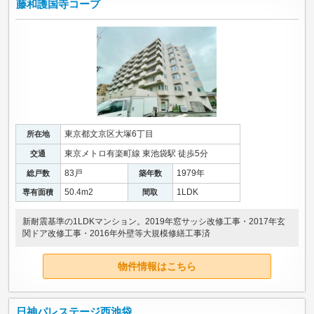
藤和護国寺コープ
東京都文京区大塚6丁目
所在地
東京メトロ有楽町線 東池袋駅 徒歩5分
交通
83戸
1979年
総戸数
築年数
50.4m
2
1LDK
専有面積
間取
新耐震基準の1LDKマンション。2019年窓サッシ改修工事・2017年玄
関ドア改修工事・2016年外壁等大規模修繕工事済
物件情報はこちら
日神パレステージ西池袋