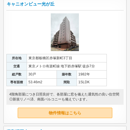
キャニオンビュー光が丘
東京都板橋区赤塚新町3丁目
所在地
東京メトロ有楽町線 地下鉄赤塚駅 徒歩7分
交通
30戸
1982年
総戸数
築年数
53.46m
2
1SLDK
専有面積
間取
4階角部屋につき日照良好で、各部屋に窓を備えた通気性の良い住空間
◎新規リノベ済、南面バルコニーも備えています。
物件情報はこちら