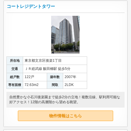
コートレジデントタワー
東京都文京区後楽1丁目
所在地
ＪＲ総武線 飯田橋駅 徒歩5分
交通
122戸
2007年
総戸数
築年数
72.63m
2
2LDK
専有面積
間取
自然豊かな小石川後楽園まで徒歩2分の立地！複数沿線、駅利用可能な
好アクセス！12階の高層階から望める眺望。
物件情報はこちら