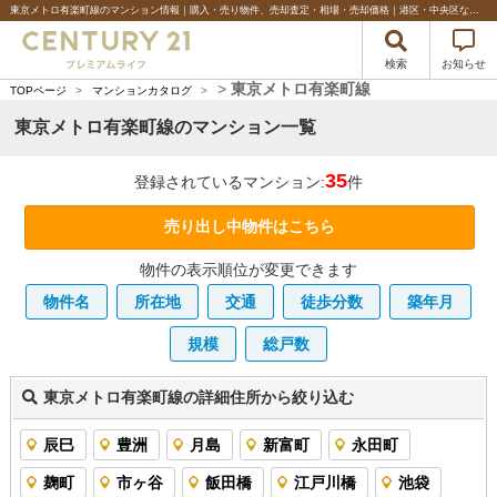
東京メトロ有楽町線のマンション情報｜購入・売り物件、売却査定・相場・売却価格｜港区・中央区などベイエリアの不動産のことならセンチュリー21プレミアムライフ
検索
お知らせ
>
東京メトロ有楽町線
TOPページ
>
マンションカタログ
>
東京メトロ有楽町線のマンション一覧
35
登録されているマンション:
件
売り出し中物件はこちら
物件の表示順位が変更できます
物件名
所在地
交通
徒歩分数
築年月
規模
総戸数
東京メトロ有楽町線の詳細住所から絞り込む
辰巳
豊洲
月島
新富町
永田町
麹町
市ヶ谷
飯田橋
江戸川橋
池袋