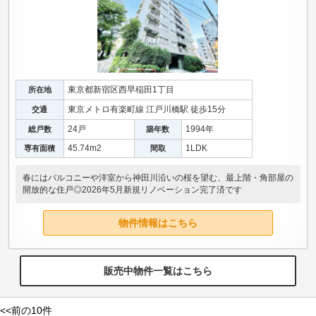
東京都新宿区西早稲田1丁目
所在地
東京メトロ有楽町線 江戸川橋駅 徒歩15分
交通
24戸
1994年
総戸数
築年数
45.74m
2
1LDK
専有面積
間取
春にはバルコニーや洋室から神田川沿いの桜を望む、最上階・角部屋の
開放的な住戸◎2026年5月新規リノベーション完了済です
物件情報はこちら
販売中物件一覧はこちら
<<前の10件