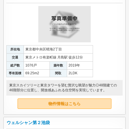
東京都中央区晴海2丁目
所在地
東京メトロ有楽町線 月島駅 徒歩12分
交通
1076戸
2019年
総戸数
築年数
69.25m
2
2LDK
専有面積
間取
東京スカイツリーと東京タワーを望む贅沢な眺望が魅力◎48階建ての
46階部分に位置し、開放感あふれる住空間を実現しています。
物件情報はこちら
ウェルシャン第２池袋