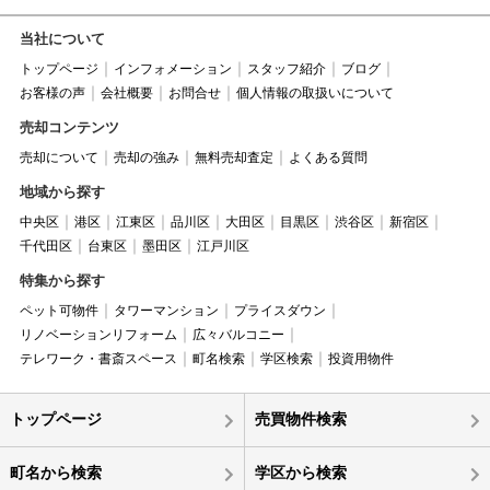
当社について
トップページ
インフォメーション
スタッフ紹介
ブログ
お客様の声
会社概要
お問合せ
個人情報の取扱いについて
売却コンテンツ
売却について
売却の強み
無料売却査定
よくある質問
地域から探す
中央区
港区
江東区
品川区
大田区
目黒区
渋谷区
新宿区
千代田区
台東区
墨田区
江戸川区
特集から探す
ペット可物件
タワーマンション
プライスダウン
リノベーションリフォーム
広々バルコニー
テレワーク・書斎スペース
町名検索
学区検索
投資用物件
トップページ
売買物件検索
町名から検索
学区から検索