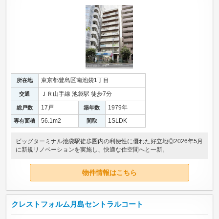
東京都豊島区南池袋1丁目
所在地
ＪＲ山手線 池袋駅 徒歩7分
交通
17戸
1979年
総戸数
築年数
56.1m
2
1SLDK
専有面積
間取
ビッグターミナル池袋駅徒歩圏内の利便性に優れた好立地◎2026年5月
に新規リノベーションを実施し、快適な住空間へと一新。
物件情報はこちら
クレストフォルム月島セントラルコート