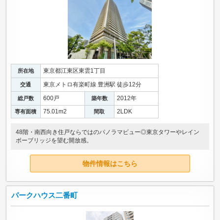
東京都江東区東雲1丁目
所在地
東京メトロ有楽町線 豊洲駅 徒歩12分
交通
600戸
2012年
総戸数
築年数
75.01m
2
2LDK
専有面積
間取
48階・南西向き住戸ならではのパノラマビュー◎東京タワーやレイン
ボーブリッジを望む開放感。
物件情報はこちら
パークハウス二番町