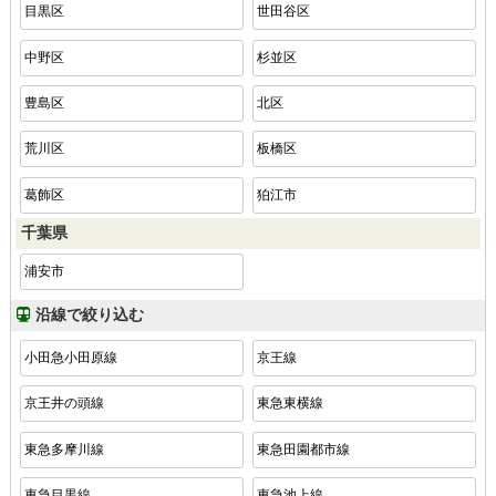
目黒区
世田谷区
中野区
杉並区
豊島区
北区
荒川区
板橋区
葛飾区
狛江市
千葉県
浦安市
沿線で絞り込む
小田急小田原線
京王線
京王井の頭線
東急東横線
東急多摩川線
東急田園都市線
東急目黒線
東急池上線