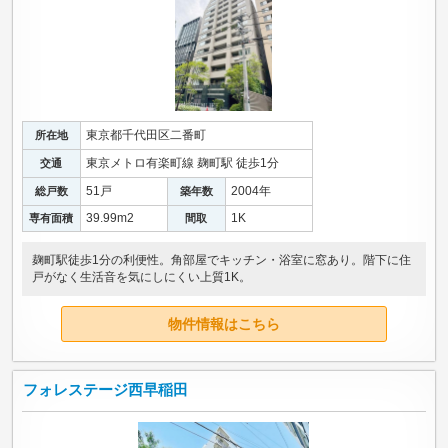
東京都千代田区二番町
所在地
東京メトロ有楽町線 麹町駅 徒歩1分
交通
51戸
2004年
総戸数
築年数
39.99m
2
1K
専有面積
間取
麹町駅徒歩1分の利便性。角部屋でキッチン・浴室に窓あり。階下に住
戸がなく生活音を気にしにくい上質1K。
物件情報はこちら
フォレステージ西早稲田