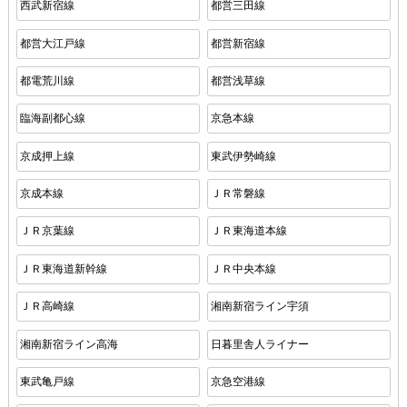
西武新宿線
都営三田線
都営大江戸線
都営新宿線
都電荒川線
都営浅草線
臨海副都心線
京急本線
京成押上線
東武伊勢崎線
京成本線
ＪＲ常磐線
ＪＲ京葉線
ＪＲ東海道本線
ＪＲ東海道新幹線
ＪＲ中央本線
ＪＲ高崎線
湘南新宿ライン宇須
湘南新宿ライン高海
日暮里舎人ライナー
東武亀戸線
京急空港線