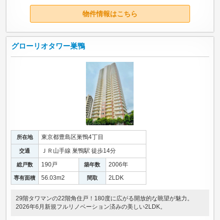
物件情報はこちら
グローリオタワー巣鴨
東京都豊島区巣鴨4丁目
所在地
ＪＲ山手線 巣鴨駅 徒歩14分
交通
190戸
2006年
総戸数
築年数
56.03m
2
2LDK
専有面積
間取
29階タワマンの22階角住戸！180度に広がる開放的な眺望が魅力。
2026年6月新規フルリノベーション済みの美しい2LDK。