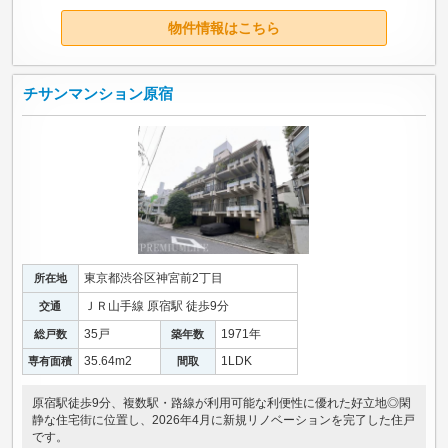
物件情報はこちら
チサンマンション原宿
東京都渋谷区神宮前2丁目
所在地
ＪＲ山手線 原宿駅 徒歩9分
交通
35戸
1971年
総戸数
築年数
35.64m
2
1LDK
専有面積
間取
原宿駅徒歩9分、複数駅・路線が利用可能な利便性に優れた好立地◎閑
静な住宅街に位置し、2026年4月に新規リノベーションを完了した住戸
です。