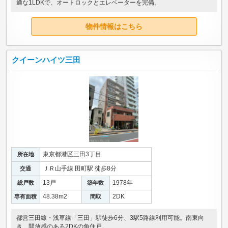
適な1LDKで、オートロックとエレベーターを完備。
物件情報はこちら
クイーンハイツ三田
東京都港区三田3丁目
所在地
ＪＲ山手線 田町駅 徒歩8分
交通
13戸
1978年
総戸数
築年数
48.38m
2
2DK
専有面積
間取
都営三田線・浅草線「三田」駅徒歩6分、3駅5路線利用可能。南東向
き、開放感のある2DKの角住戸。