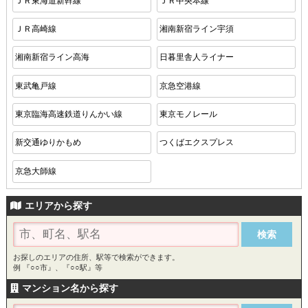
ＪＲ東海道新幹線
ＪＲ中央本線
ＪＲ高崎線
湘南新宿ライン宇須
湘南新宿ライン高海
日暮里舎人ライナー
東武亀戸線
京急空港線
東京臨海高速鉄道りんかい線
東京モノレール
新交通ゆりかもめ
つくばエクスプレス
京急大師線
エリアから探す
お探しのエリアの住所、駅等で検索ができます。
例 『○○市』、『○○駅』等
マンション名から探す