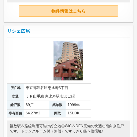
物件情報はこちら
リシェ広尾
東京都渋谷区恵比寿3丁目
所在地
ＪＲ山手線 恵比寿駅 徒歩13分
交通
69戸
1999年
総戸数
築年数
64.27m
2
1SLDK
専有面積
間取
複数駅＆路線利用可能の好立地◎WIC＆DEN完備の快適な南向き住戸
です。トランクルーム付（無償）ですっきり整う住環境♪