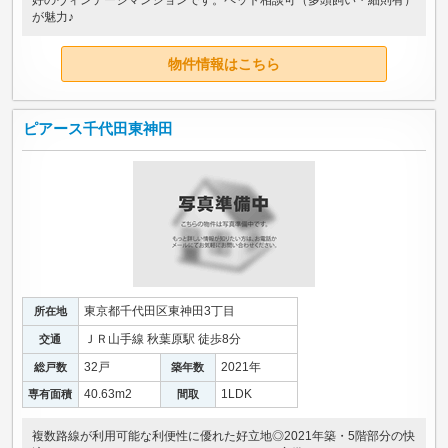
が魅力♪
物件情報はこちら
ピアース千代田東神田
東京都千代田区東神田3丁目
所在地
ＪＲ山手線 秋葉原駅 徒歩8分
交通
32戸
2021年
総戸数
築年数
40.63m
2
1LDK
専有面積
間取
複数路線が利用可能な利便性に優れた好立地◎2021年築・5階部分の快