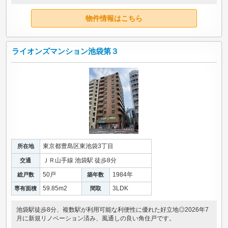
物件情報はこちら
ライオンズマンション池袋第３
東京都豊島区東池袋3丁目
所在地
ＪＲ山手線 池袋駅 徒歩8分
交通
50戸
1984年
総戸数
築年数
59.85m
2
3LDK
専有面積
間取
池袋駅徒歩8分、複数駅が利用可能な利便性に優れた好立地◎2026年7
月に新規リノベーション済み、風通しの良い角住戸です。