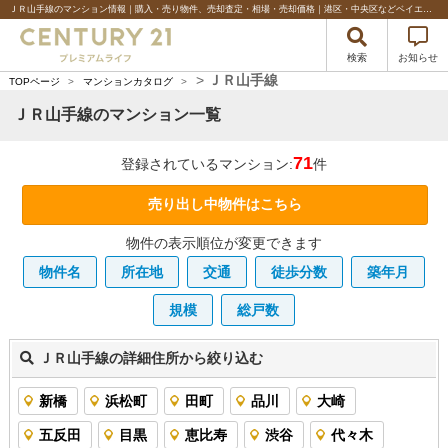
ＪＲ山手線のマンション情報｜購入・売り物件、売却査定・相場・売却価格｜港区・中央区などベイエリアの不動産のことならセンチュリー21プレミアムライフ
検索
お知らせ
>
ＪＲ山手線
TOPページ
>
マンションカタログ
>
ＪＲ山手線のマンション一覧
71
登録されているマンション:
件
売り出し中物件はこちら
物件の表示順位が変更できます
物件名
所在地
交通
徒歩分数
築年月
規模
総戸数
ＪＲ山手線の詳細住所から絞り込む
新橋
浜松町
田町
品川
大崎
五反田
目黒
恵比寿
渋谷
代々木