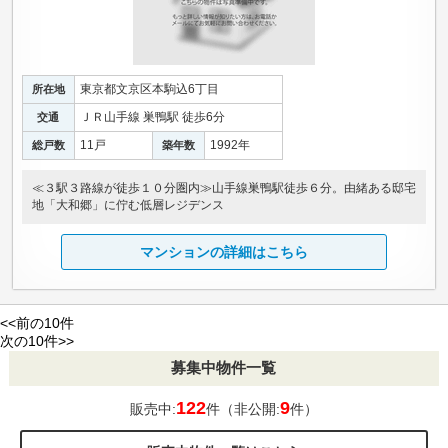
東京都文京区本駒込6丁目
所在地
ＪＲ山手線 巣鴨駅 徒歩6分
交通
11戸
1992年
総戸数
築年数
≪３駅３路線が徒歩１０分圏内≫山手線巣鴨駅徒歩６分。由緒ある邸宅
地「大和郷」に佇む低層レジデンス
マンションの詳細はこちら
<<前の10件
次の10件>>
募集中物件一覧
122
9
販売中:
件（非公開:
件）