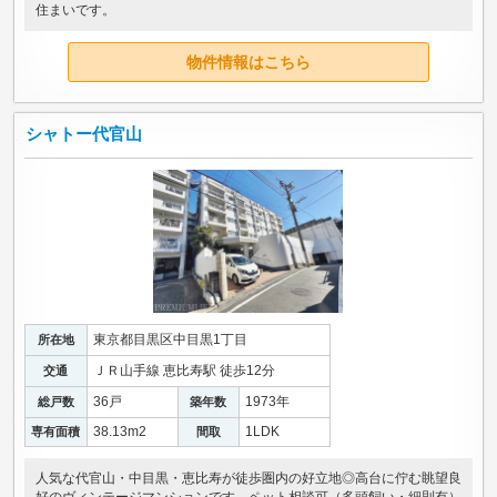
住まいです。
物件情報はこちら
シャトー代官山
東京都目黒区中目黒1丁目
所在地
ＪＲ山手線 恵比寿駅 徒歩12分
交通
36戸
1973年
総戸数
築年数
38.13m
2
1LDK
専有面積
間取
人気な代官山・中目黒・恵比寿が徒歩圏内の好立地◎高台に佇む眺望良
好のヴィンテージマンションです。ペット相談可（多頭飼い・細則有）