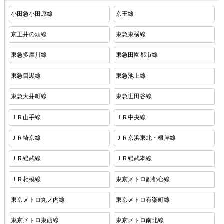
小田急小田原線
京王線
京王井の頭線
東急東横線
東急多摩川線
東急田園都市線
東急目黒線
東急池上線
東急大井町線
東急世田谷線
ＪＲ山手線
ＪＲ中央線
ＪＲ埼京線
ＪＲ京浜東北・根岸線
ＪＲ総武線
ＪＲ総武本線
ＪＲ相模線
東京メトロ副都心線
東京メトロ丸ノ内線
東京メトロ有楽町線
東京メトロ東西線
東京メトロ南北線