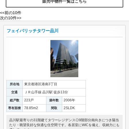
販売中物件一覧はこちら
<<前の10件
次の10件>>
フェイバリッチタワー品川
東京都港区港南3丁目
所在地
ＪＲ山手線 品川駅 徒歩13分
交通
223戸
2006年
総戸数
築年数
78.85m
2
2SLDK
専有面積
間取
品川駅最寄りの31階建てタワーレジデンス◎9階部分南向きにつき陽当
たり・眺望良好な快適な住空間です。各居室にWICを備え、収納力にも