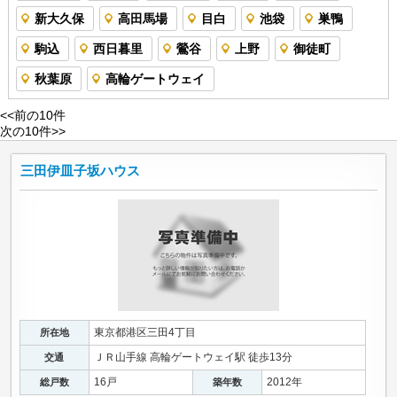
新大久保
高田馬場
目白
池袋
巣鴨
駒込
西日暮里
鶯谷
上野
御徒町
秋葉原
高輪ゲートウェイ
<<前の10件
次の10件>>
三田伊皿子坂ハウス
東京都港区三田4丁目
所在地
ＪＲ山手線 高輪ゲートウェイ駅 徒歩13分
交通
16戸
2012年
総戸数
築年数