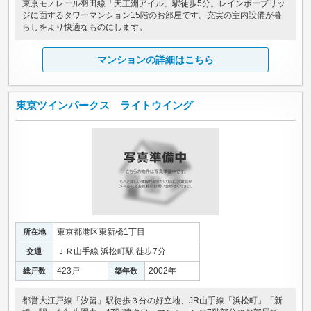
東京モノレール羽田線「天王洲アイル」駅徒歩5分。レインボーブリッ
ジに面するタワーマンション15階のお部屋です。充実の室内設備が暮
らしをより快適なものにします。
マンションの詳細はこちら
東京ツインパークス ライトウイング
東京都港区東新橋1丁目
所在地
ＪＲ山手線 浜松町駅 徒歩7分
交通
423戸
2002年
総戸数
築年数
都営大江戸線「汐留」駅徒歩３分の好立地、JR山手線「浜松町」「新