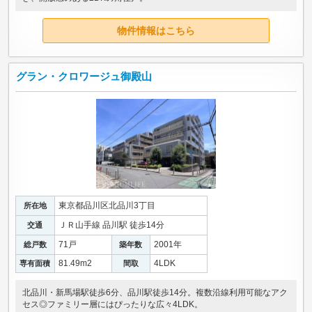
物件情報はこちら
グラン・クロワージュ御殿山
東京都品川区北品川3丁目
所在地
ＪＲ山手線 品川駅 徒歩14分
交通
71戸
2001年
総戸数
築年数
81.49m
2
4LDK
専有面積
間取
北品川・新馬場駅徒歩6分、品川駅徒歩14分。複数沿線利用可能なアク
セス◎ファミリー層にはぴったりな広々4LDK。