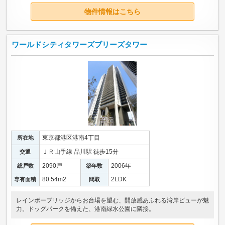
物件情報はこちら
ワールドシティタワーズブリーズタワー
東京都港区港南4丁目
所在地
ＪＲ山手線 品川駅 徒歩15分
交通
2090戸
2006年
総戸数
築年数
80.54m
2
2LDK
専有面積
間取
レインボーブリッジからお台場を望む、開放感あふれる湾岸ビューが魅
力。ドッグパークを備えた、港南緑水公園に隣接。