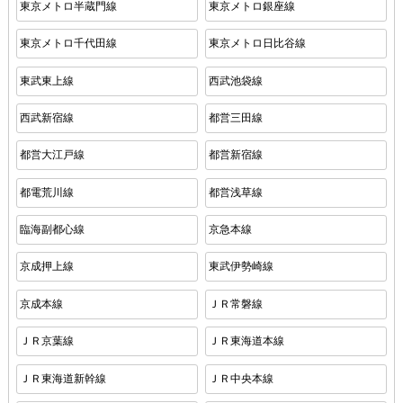
東京メトロ半蔵門線
東京メトロ銀座線
東京メトロ千代田線
東京メトロ日比谷線
東武東上線
西武池袋線
西武新宿線
都営三田線
都営大江戸線
都営新宿線
都電荒川線
都営浅草線
臨海副都心線
京急本線
京成押上線
東武伊勢崎線
京成本線
ＪＲ常磐線
ＪＲ京葉線
ＪＲ東海道本線
ＪＲ東海道新幹線
ＪＲ中央本線