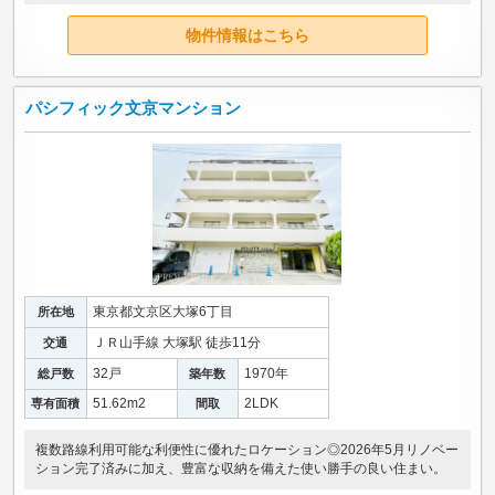
物件情報はこちら
パシフィック文京マンション
東京都文京区大塚6丁目
所在地
ＪＲ山手線 大塚駅 徒歩11分
交通
32戸
1970年
総戸数
築年数
51.62m
2
2LDK
専有面積
間取
複数路線利用可能な利便性に優れたロケーション◎2026年5月リノベー
ション完了済みに加え、豊富な収納を備えた使い勝手の良い住まい。