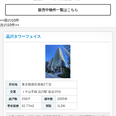
販売中物件一覧はこちら
<<前の10件
次の10件>>
品川タワーフェイス
東京都港区港南2丁目
所在地
ＪＲ山手線 品川駅 徒歩10分
交通
258戸
2005年
総戸数
築年数
42.77m
2
1LDK
専有面積
間取