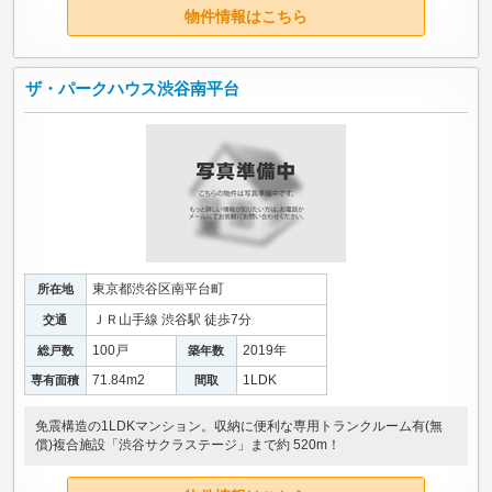
物件情報はこちら
ザ・パークハウス渋谷南平台
東京都渋谷区南平台町
所在地
ＪＲ山手線 渋谷駅 徒歩7分
交通
100戸
2019年
総戸数
築年数
71.84m
2
1LDK
専有面積
間取
免震構造の1LDKマンション。収納に便利な専用トランクルーム有(無
償)複合施設「渋谷サクラステージ」まで約 520m！