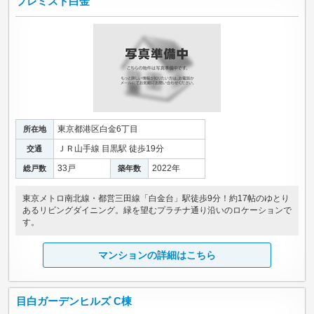
プレミスト白金
東京都港区白金6丁目
所在地
ＪＲ山手線 目黒駅 徒歩19分
交通
33戸
2022年
総戸数
築年数
東京メトロ南北線・都営三田線「白金台」駅徒歩9分！約17帖のゆとり
あるリビングダイニング。緑を望むプラチナ通り沿いのロケーションで
す。
マンションの詳細はこちら
目白ガーデンヒルズ C棟