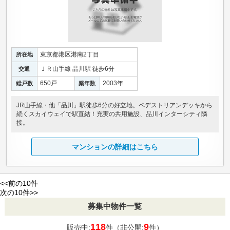
東京都港区港南2丁目
所在地
ＪＲ山手線 品川駅 徒歩6分
交通
650戸
2003年
総戸数
築年数
JR山手線・他「品川」駅徒歩6分の好立地。ペデストリアンデッキから
続くスカイウェイで駅直結！充実の共用施設、品川インターシティ隣
接。
マンションの詳細はこちら
<<前の10件
次の10件>>
募集中物件一覧
118
9
販売中:
件（非公開:
件）