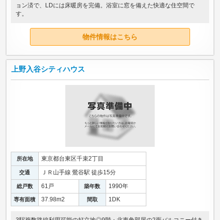
ョン済で、LDには床暖房を完備。浴室に窓を備えた快適な住空間で
す。
物件情報はこちら
上野入谷シティハウス
東京都台東区千束2丁目
所在地
ＪＲ山手線 鶯谷駅 徒歩15分
交通
61戸
1990年
総戸数
築年数
37.98m
2
1DK
専有面積
間取
3駅複数路線利用可能の好立地◎9階・北東角部屋の2面バルコニー付き