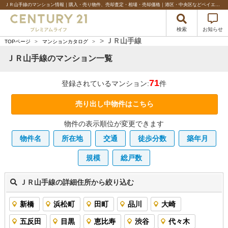
ＪＲ山手線のマンション情報｜購入・売り物件、売却査定・相場・売却価格｜港区・中央区などベイエリアの不動産のことならセンチュリー21プレミアムライフ
検索
お知らせ
>
ＪＲ山手線
TOPページ
>
マンションカタログ
>
ＪＲ山手線のマンション一覧
71
登録されているマンション:
件
売り出し中物件はこちら
物件の表示順位が変更できます
物件名
所在地
交通
徒歩分数
築年月
規模
総戸数
ＪＲ山手線の詳細住所から絞り込む
新橋
浜松町
田町
品川
大崎
五反田
目黒
恵比寿
渋谷
代々木