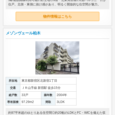
住戸。北側・東側に抜け感があり、明るく開放的な住空間が魅力。
物件情報はこちら
メゾンヴェール柏木
東京都新宿区北新宿1丁目
所在地
ＪＲ山手線 新宿駅 徒歩15分
交通
33戸
2004年
総戸数
築年数
97.29m
2
3LDK
専有面積
間取
約97平米超のゆとりある住空間◎約20帖のLDKとFC・WICを備えた収