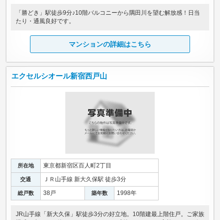
「勝どき」駅徒歩9分♪10階バルコニーから隅田川を望む解放感！日当
たり・通風良好です。
マンションの詳細はこちら
エクセルシオール新宿西戸山
東京都新宿区百人町2丁目
所在地
ＪＲ山手線 新大久保駅 徒歩3分
交通
38戸
1998年
総戸数
築年数
JR山手線「新大久保」駅徒歩3分の好立地。10階建最上階住戸。ご家族