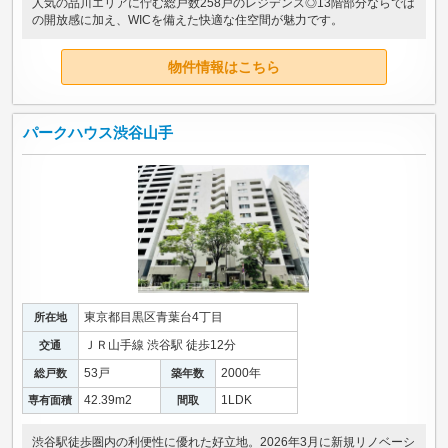
人気の品川エリアに佇む総戸数258戸のレジデンス◎13階部分ならでは
の開放感に加え、WICを備えた快適な住空間が魅力です。
物件情報はこちら
パークハウス渋谷山手
東京都目黒区青葉台4丁目
所在地
ＪＲ山手線 渋谷駅 徒歩12分
交通
53戸
2000年
総戸数
築年数
42.39m
2
1LDK
専有面積
間取
渋谷駅徒歩圏内の利便性に優れた好立地。2026年3月に新規リノベーシ