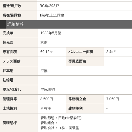
構造/総戸数
RC造/293戸
所在階/階数
1階/地上11階建
詳細情報
完成年
1983年5月築
採光面
東南
専有面積
69.12㎡
バルコニー面積
8.4m²
-
-
テラス面積
専用庭面積
駐車場
空無
-
駐輪場
現況/引渡し
空家/即時
管理費等
8,500円
修繕積立金
7,050円
土地権利
所有権
建物権利
-
管理形態：日勤(全部委託)
管理態様
管理組合：-
管理会社：（株）美装堂