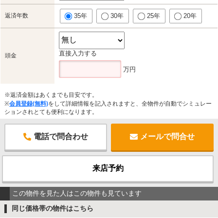
返済年数
35年
30年
25年
20年
直接入力する
頭金
万円
※返済金額はあくまでも目安です。
※
会員登録(無料)
をして詳細情報を記入されますと、全物件が自動でシミュレー
ションされとても便利になります。
電話で問合わせ
メールで問合せ
来店予約
この物件を見た人はこの物件も見ています
同じ価格帯の物件はこちら