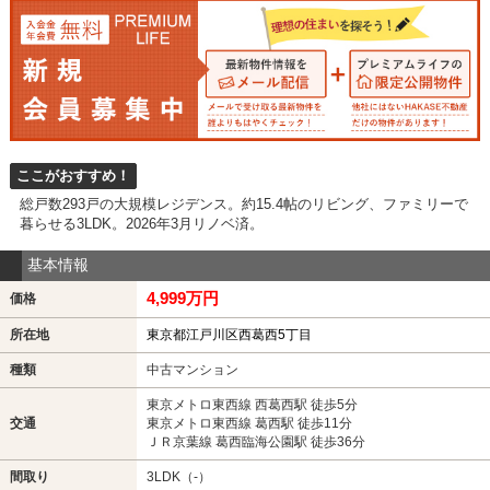
ここがおすすめ！
総戸数293戸の大規模レジデンス。約15.4帖のリビング、ファミリーで
暮らせる3LDK。2026年3月リノベ済。
基本情報
4,999万円
価格
所在地
東京都江戸川区西葛西5丁目
種類
中古マンション
東京メトロ東西線 西葛西駅 徒歩5分
交通
東京メトロ東西線 葛西駅 徒歩11分
ＪＲ京葉線 葛西臨海公園駅 徒歩36分
間取り
3LDK（-）