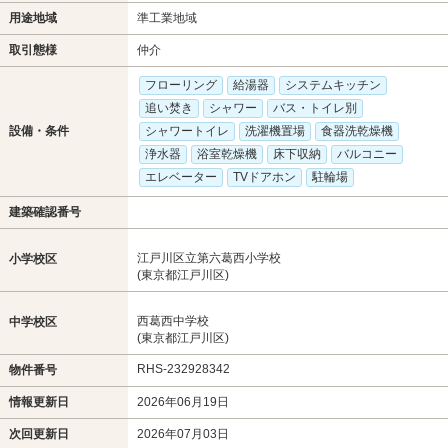
用途地域
準工業地域
取引態様
仲介
フローリング
給湯器
システムキッチン
追い焚き
シャワー
バス・トイレ別
設備・条件
シャワートイレ
洗濯機置場
食器洗乾燥機
浄水器
浴室乾燥機
床下収納
バルコニー
エレベーター
TVドアホン
駐輪場
建築確認番号
江戸川区立第六葛西小学校
小学校区
(東京都江戸川区)
西葛西中学校
中学校区
(東京都江戸川区)
RHS-232928342
物件番号
情報更新日
2026年06月19日
次回更新日
2026年07月03日