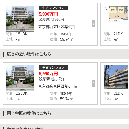
中古マンション
5,990万円
浅草駅 徒歩7分
東京都台東区浅草6丁目
1SLDK
2LDK
間取
築年
1984年
間取
土地
-㎡
建物
59.74㎡
土地
-㎡
広さの近い物件はこちら
中古マンション
5,990万円
浅草駅 徒歩7分
東京都台東区浅草6丁目
1SLDK
2LDK
間取
築年
1984年
間取
土地
-㎡
建物
59.74㎡
土地
-㎡
同じ学区の物件はこちら