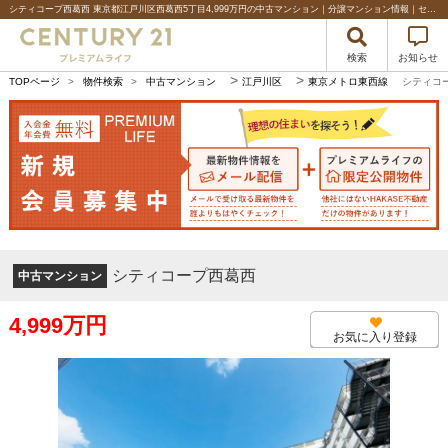
シティコープ西葛西 東京都江戸川区西葛西5丁目4,999万円の中古マンション｜分譲マンション情報｜センチュリー21プレミアムライフ
検索
お知らせ
>
>
TOPページ
>
物件検索
>
中古マンション
江戸川区
東京メトロ東西線
シティコ
シティコープ西葛西
中古マンション
4,999万円
お気に入り登録