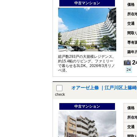
中古マンション
価格
所在
交通
間取
専有
築年
総戸数293戸の大規模レジデンス。
約15.4帖のリビング、ファミリー
2
で暮らせる3LDK。2026年3月リノ
ベ済。
オアーゼ上條 ｜江戸川区上篠崎
check
中古マンション
価格
所在
交通
間取