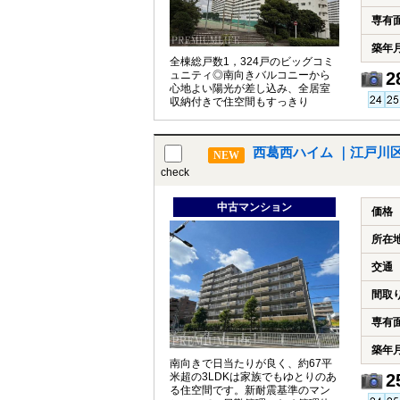
専有
築年
全棟総戸数1，324戸のビッグコミ
ュニティ◎南向きバルコニーから
2
心地よい陽光が差し込み、全居室
収納付きで住空間もすっきり
西葛西ハイム ｜江戸川
NEW
check
中古マンション
価格
所在
交通
間取
専有
築年
南向きで日当たりが良く、約67平
米超の3LDKは家族でもゆとりのあ
2
る住空間です。新耐震基準のマン