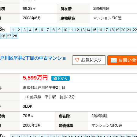
69.28㎡
2階/6階建
面積
所在階
2008年6月
マンション/RC造
月
建物構造
8
枚
江戸川区平井2丁目の中古マンショ
5,599万円
値下がり
東京都江戸川区平井2丁目
地
ＪＲ総武線 平井駅 徒歩13分
3LDK
り
70.5㎡
2階/9階建
面積
所在階
2000年1月
マンション/SRC造
月
建物構造
7
枚