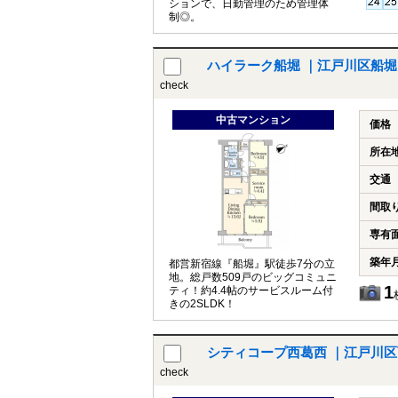
ションで、日勤管理のため管理体
制◎。
ハイラーク船堀 ｜江戸川区船堀
check
中古マンション
価格
所在
交通
間取
専有
築年
都営新宿線『船堀』駅徒歩7分の立
地。総戸数509戸のビッグコミュニ
1
ティ！約4.4帖のサービスルーム付
きの2SLDK！
シティコープ西葛西 ｜江戸川
check