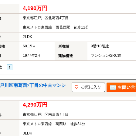
4,190万円
東京都江戸川区北葛西4丁目
地
東京メトロ東西線 西葛西駅 徒歩12分
2LDK
り
60.15㎡
9階/10階建
面積
所在階
1977年2月
マンション/SRC造
月
建物構造
枚
江戸川区南葛西7丁目の中古マンシ
4,290万円
東京都江戸川区南葛西7丁目
地
東京メトロ東西線 葛西駅 徒歩34分
3LDK
り