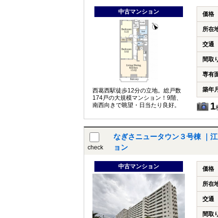
中古マンション
価格
所在
交通
間取
専有
築年
西葛西駅徒歩12分の立地。総戸数
174戸の大規模マンション！9階、
1
南西向きで眺望・日当たり良好。
なぎさニュータウン３号棟 ｜
ョン
check
中古マンション
価格
所在
交通
間取