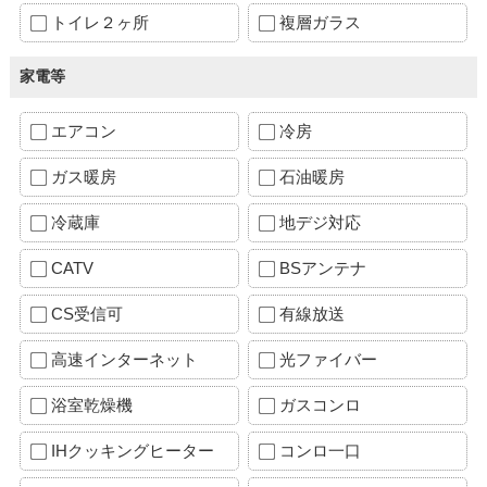
トイレ２ヶ所
複層ガラス
家電等
エアコン
冷房
ガス暖房
石油暖房
冷蔵庫
地デジ対応
CATV
BSアンテナ
CS受信可
有線放送
高速インターネット
光ファイバー
浴室乾燥機
ガスコンロ
IHクッキングヒーター
コンロ一口