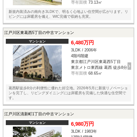
専有面積
73.13㎡
新規内装済みの南向き3LDKで、明るく心地よい住空間が広がります。リ
ビングには床暖房を備え、WIC完備で収納も充実。
江戸川区東葛西5丁目の中古マンション
マンション
6,480万円
3LDK / 2006年
4階/6階建
東京都江戸川区東葛西5丁目
東京メトロ東西線 葛西 徒歩8分
専有面積
68.65㎡
葛西駅徒歩8分の利便性に優れた好立地。2026年5月に新規リノベーショ
ンを完了し、リビングダイニングには床暖房を完備した快適な住空間で
す。
江戸川区清新町1丁目の中古マンション
マンション
6,980万円
3LDK / 1983年