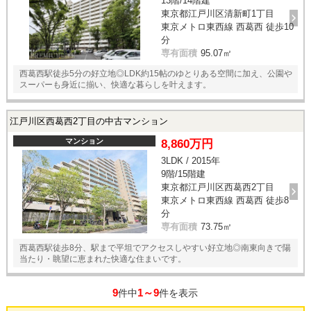
13階/14階建
東京都江戸川区清新町1丁目
東京メトロ東西線 西葛西 徒歩10
分
専有面積
95.07㎡
西葛西駅徒歩5分の好立地◎LDK約15帖のゆとりある空間に加え、公園や
スーパーも身近に揃い、快適な暮らしを叶えます。
江戸川区西葛西2丁目の中古マンション
マンション
8,860万円
3LDK / 2015年
9階/15階建
東京都江戸川区西葛西2丁目
東京メトロ東西線 西葛西 徒歩8
分
専有面積
73.75㎡
西葛西駅徒歩8分、駅まで平坦でアクセスしやすい好立地◎南東向きで陽
当たり・眺望に恵まれた快適な住まいです。
9
1～9
件中
件を表示