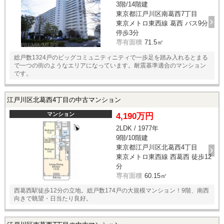
3階/14階建
東京都江戸川区南葛西7丁目
東京メトロ東西線 葛西 バス9分
停歩3分
専有面積
71.5㎡
総戸数1324戸のビッグコミュニティニティで一歩足を踏み入れるとまる
で一つの街のようなエリアになっています。耐震基準適合のマンション
です。
江戸川区北葛西4丁目の中古マンション
マンション
4,190万円
2LDK / 1977年
9階/10階建
東京都江戸川区北葛西4丁目
東京メトロ東西線 西葛西 徒歩12
分
専有面積
60.15㎡
西葛西駅徒歩12分の立地。総戸数174戸の大規模マンション！9階、南西
向きで眺望・日当たり良好。