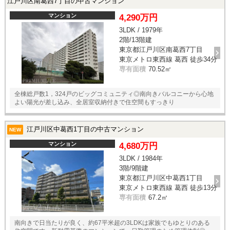
江戸川区南葛西7丁目の中古マンション
マンション
4,290万円
3LDK / 1979年
2階/13階建
東京都江戸川区南葛西7丁目
東京メトロ東西線 葛西 徒歩34分
専有面積
70.52㎡
全棟総戸数1，324戸のビッグコミュニティ◎南向きバルコニーから心地
よい陽光が差し込み、全居室収納付きで住空間もすっきり
江戸川区中葛西1丁目の中古マンション
NEW
マンション
4,680万円
3LDK / 1984年
3階/9階建
東京都江戸川区中葛西1丁目
東京メトロ東西線 葛西 徒歩13分
専有面積
67.2㎡
南向きで日当たりが良く、約67平米超の3LDKは家族でもゆとりのある