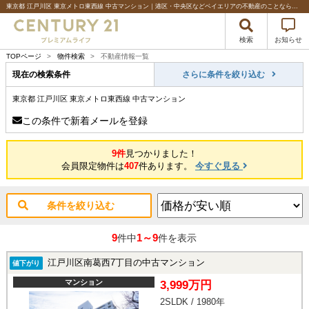
東京都 江戸川区 東京メトロ東西線 中古マンション｜港区・中央区などベイエリアの不動産のことならセンチュリー21プレミアムライフ
検索
お知らせ
TOPページ
>
物件検索
>
不動産情報一覧
現在の検索条件
さらに条件を絞り込む
東京都 江戸川区 東京メトロ東西線 中古マンション
この条件で新着メールを登録
9件
見つかりました！
会員限定物件は
407
件あります。
今すぐ見る
条件を絞り込む
9
1～9
件中
件を表示
江戸川区南葛西7丁目の中古マンション
値下がり
マンション
3,999万円
2SLDK / 1980年