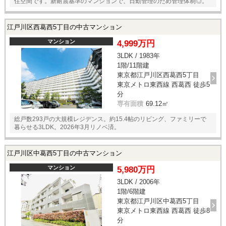
住空間です。新耐震基準のマンションで、日勤管理のため管理体制◎。
江戸川区西葛西5丁目の中古マンション
マンション
4,999万円
3LDK / 1983年
1階/11階建
東京都江戸川区西葛西5丁目
東京メトロ東西線 西葛西 徒歩5
分
専有面積
69.12㎡
総戸数293戸の大規模レジデンス。約15.4帖のリビング、ファミリーで
暮らせる3LDK。2026年3月リノベ済。
江戸川区中葛西5丁目の中古マンション
マンション
5,980万円
3LDK / 2006年
1階/6階建
東京都江戸川区中葛西5丁目
東京メトロ東西線 西葛西 徒歩8
分