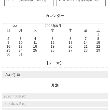
「日本語」「英語」「中国語」
も多いですが今回話題にするスタ
「ハングル」等の表記を使用して
ンプは、元祖スタンプ！インクに
カレンダー
います。
押しつけてペタペタするアレで
す。
2026年8月
<<
日
月
火
水
木
金
土
1
2
3
4
5
6
7
8
9
10
11
12
13
14
15
16
17
18
19
20
21
22
23
24
25
26
27
28
29
30
31
【テーマ】|
ブログ(16)
月別
2026年08月(0)
2026年07月(0)