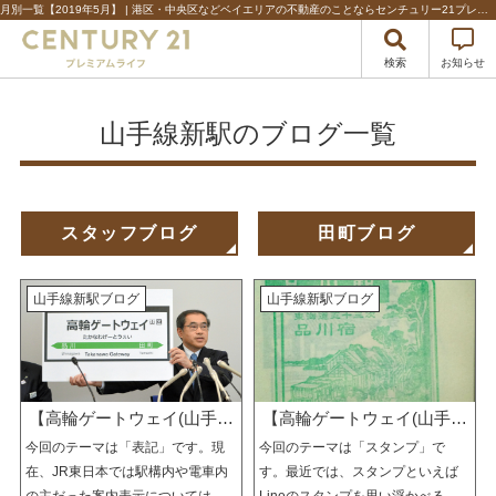
月別一覧【2019年5月】 | 港区・中央区などベイエリアの不動産のことならセンチュリー21プレミアムライフ
検索
お知らせ
山手線新駅のブログ一覧
スタッフブログ
田町ブログ
山手線新駅ブログ
山手線新駅ブログ
【高輪ゲートウェイ(山手線
【高輪ゲートウェイ(山手線
今回のテーマは「表記」です。現
今回のテーマは「スタンプ」で
新駅)ブログ】⑩
新駅)ブログ】⑨
在、JR東日本では駅構内や電車内
す。最近では、スタンプといえば
の主だった案内表示については
Lineのスタンプを思い浮かべる人