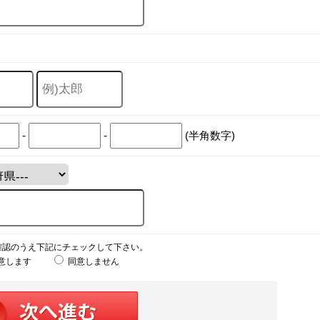
-
-
(半角数字)
確認のうえ下記にチェックして下さい。
意します
同意しません