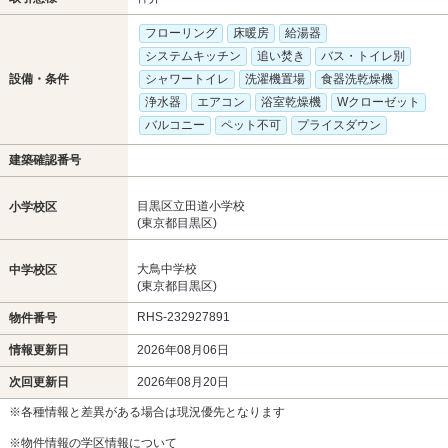
フローリング
床暖房
給湯器
システムキッチン
追い焚き
バス・トイレ別
設備・条件
シャワートイレ
洗濯機置場
食器洗乾燥機
浄水器
エアコン
浴室乾燥機
Wクローゼット
バルコニー
ペット不可
プライスダウン
建築確認番号
目黒区立田道小学校
小学校区
(東京都目黒区)
大鳥中学校
中学校区
(東京都目黒区)
RHS-232927891
物件番号
情報更新日
2026年08月06日
次回更新日
2026年08月20日
※各種情報と差異がある場合は現況優先となります
※物件情報の学区情報について