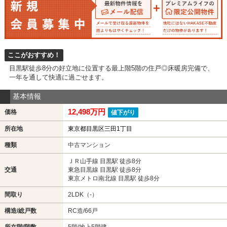
ここがおすすめ！
目黒駅徒歩8分の好立地に位置する最上階5階の住戸◎床暖房完備で、
一年を通して快適に過ごせます。
基本情報
12,498万円
価格
値下がり
所在地
東京都目黒区三田1丁目
種類
中古マンション
ＪＲ山手線 目黒駅 徒歩8分
交通
東急目黒線 目黒駅 徒歩8分
東京メトロ南北線 目黒駅 徒歩8分
間取り
2LDK（-）
構造/総戸数
RC造/66戸
所在階/階数
5階/地上5階建