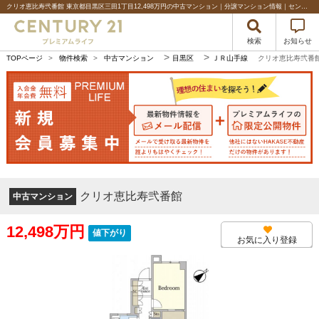
クリオ恵比寿弐番館 東京都目黒区三田1丁目12,498万円の中古マンション｜分譲マンション情報｜センチュリー21プレミアムライフ
検索
お知らせ
>
>
TOPページ
>
物件検索
>
中古マンション
目黒区
ＪＲ山手線
クリオ恵比寿弐番
クリオ恵比寿弐番館
中古マンション
12,498万円
値下がり
お気に入り登録