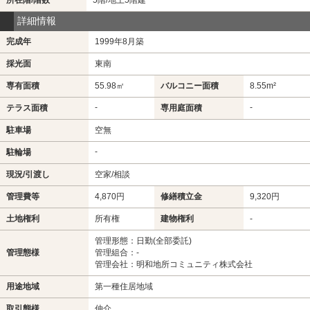
詳細情報
完成年
1999年8月築
採光面
東南
専有面積
55.98㎡
バルコニー面積
8.55m²
-
-
テラス面積
専用庭面積
駐車場
空無
-
駐輪場
現況/引渡し
空家/相談
管理費等
4,870円
修繕積立金
9,320円
土地権利
所有権
建物権利
-
管理形態：日勤(全部委託)
管理態様
管理組合：-
管理会社：明和地所コミュニティ株式会社
用途地域
第一種住居地域
取引態様
仲介