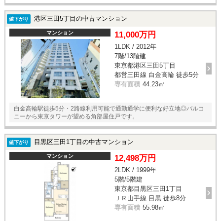
港区三田5丁目の中古マンション
値下がり
マンション
11,000万円
1LDK / 2012年
7階/13階建
東京都港区三田5丁目
都営三田線 白金高輪 徒歩5分
専有面積
44.23㎡
白金高輪駅徒歩5分・2路線利用可能で通勤通学に便利な好立地◎バルコ
ニーから東京タワーが望める角部屋住戸です。
目黒区三田1丁目の中古マンション
値下がり
マンション
12,498万円
2LDK / 1999年
5階/5階建
東京都目黒区三田1丁目
ＪＲ山手線 目黒 徒歩8分
専有面積
55.98㎡