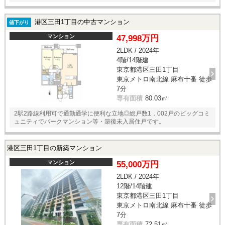
港区三田1丁目の中古マンション
値下がり
マンション
47,998万円
2LDK / 2024年
4階/14階建
東京都港区三田1丁目
東京メトロ南北線 麻布十番 徒歩
7分
専有面積
80.03㎡
2駅2路線利用可で通勤通学に便利な立地◎総戸数1，002戸のビッグコミ
ュニティでパークマンション等・築後未入居住戸です。
港区三田1丁目の新築マンション
マンション
55,000万円
2LDK / 2024年
12階/14階建
東京都港区三田1丁目
東京メトロ南北線 麻布十番 徒歩
7分
専有面積
72.51㎡