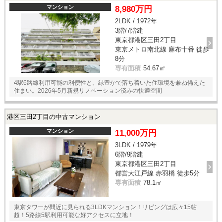
マンション
8,980万円
2LDK / 1972年
3階/7階建
東京都港区三田2丁目
東京メトロ南北線 麻布十番 徒歩
8分
専有面積
54.67㎡
4駅6路線利用可能の利便性と、緑豊かで落ち着いた住環境を兼ね備えた
住まい。2026年5月新規リノベーション済みの快適空間
港区三田2丁目の中古マンション
マンション
11,000万円
3LDK / 1979年
6階/9階建
東京都港区三田2丁目
都営大江戸線 赤羽橋 徒歩5分
専有面積
78.1㎡
東京タワーが間近に見られる3LDKマンション！リビングは広々15帖
超！5路線5駅利用可能な好アクセスに立地！