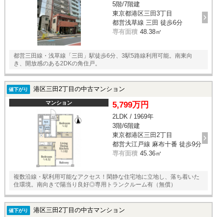
5階/7階建
東京都港区三田3丁目
都営浅草線 三田 徒歩6分
専有面積
48.38㎡
都営三田線・浅草線「三田」駅徒歩6分、3駅5路線利用可能。南東向
き、開放感のある2DKの角住戸。
港区三田2丁目の中古マンション
値下がり
マンション
5,799万円
2LDK / 1969年
3階/6階建
東京都港区三田2丁目
都営大江戸線 麻布十番 徒歩9分
専有面積
45.36㎡
複数沿線・駅利用可能なアクセス！閑静な住宅地に立地し、落ち着いた
住環境。南向きで陽当り良好◎専用トランクルーム有（無償）
港区三田2丁目の中古マンション
値下がり