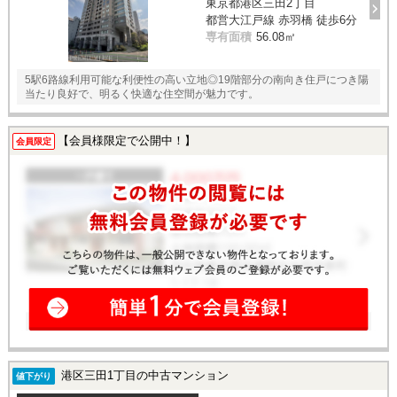
東京都港区三田2丁目
都営大江戸線 赤羽橋 徒歩6分
専有面積
56.08㎡
5駅6路線利用可能な利便性の高い立地◎19階部分の南向き住戸につき陽
当たり良好で、明るく快適な住空間が魅力です。
【会員様限定で公開中！】
会員限定
港区三田1丁目の中古マンション
値下がり