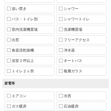
追い焚き
シャワー
バス・トイレ別
シャワートイレ
室内洗濯機置場
洗濯機置場
出窓
フリーアクセス
食器洗乾燥機
浄水器
浴室２坪以上
オートバス
トイレ２ヶ所
複層ガラス
家電等
エアコン
冷房
ガス暖房
石油暖房