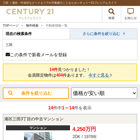
三田 ｜港区・中央区などベイエリアの不動産のことならセンチュリー21プレミアムライフ
検索
お知らせ
TOPページ
>
物件検索
>
不動産情報一覧
現在の検索条件
さらに条件を絞り込む
三田
この条件で新着メールを登録
14件
見つかりました！
会員限定物件は
404
件あります。
今すぐ見る
条件を絞り込む
14
1～14
件中
件を表示
港区三田3丁目の中古マンション
マンション
4,250万円
2DK / 1978年