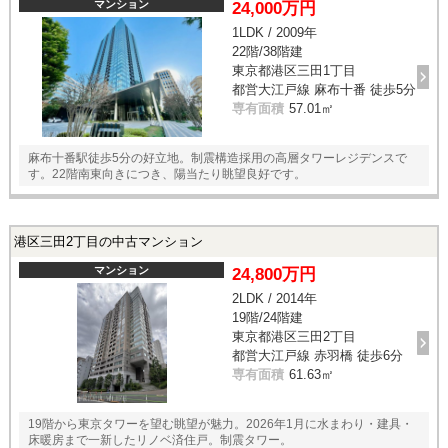
マンション
24,000万円
1LDK / 2009年
22階/38階建
東京都港区三田1丁目
都営大江戸線 麻布十番 徒歩5分
専有面積
57.01㎡
麻布十番駅徒歩5分の好立地。制震構造採用の高層タワーレジデンスで
す。22階南東向きにつき、陽当たり眺望良好です。
港区三田2丁目の中古マンション
マンション
24,800万円
2LDK / 2014年
19階/24階建
東京都港区三田2丁目
都営大江戸線 赤羽橋 徒歩6分
専有面積
61.63㎡
19階から東京タワーを望む眺望が魅力。2026年1月に水まわり・建具・
床暖房まで一新したリノベ済住戸。制震タワー。