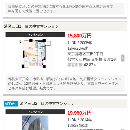
目黒駅徒歩8分の好立地に位置する最上階5階の住戸◎床暖房完備で、一
年を通して快適に過ごせます。
港区三田1丁目の中古マンション
マンション
15,800万円
1LDK / 2005年
12階/25階建
東京都港区三田1丁目
都営大江戸線 赤羽橋 徒歩1分
専有面積
42.87㎡
都営大江戸線「赤羽橋」駅徒歩1分の好立地。制振構造タワーマンション
の1LDK。12階部分・角部屋につき開放感があり、東京タワーや六本木
ヒルズを望む眺望が魅力です。
港区三田2丁目の中古マンション
値下がり
マンション
19,950万円
1LDK / 2014年
19階/24階建