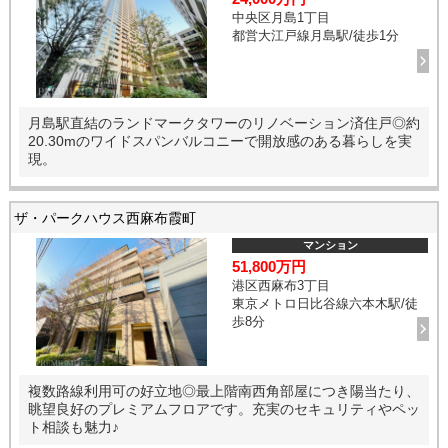
中央区月島1丁目
都営大江戸線月島駅/徒歩1分
月島駅直結のランドマークタワーのリノベーション済住戸◎約
20.30mのワイドスパンバルコニーで開放感のある暮らしを実
現。
ザ・パークハウス西麻布霞町
マンション
51,800万円
港区西麻布3丁目
東京メトロ日比谷線六本木駅/徒
歩8分
複数路線利用可の好立地◎最上階南西角部屋につき陽当たり、
眺望良好のプレミアムフロアです。充実のセキュリティやペッ
ト相談も魅力♪