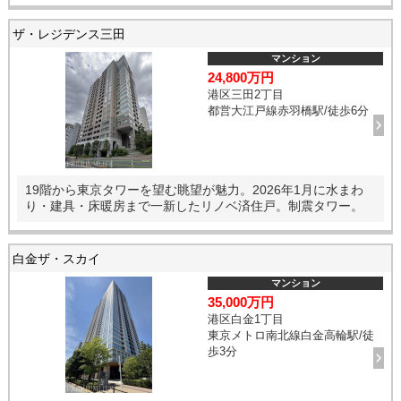
ザ・レジデンス三田
マンション
24,800万円
港区三田2丁目
都営大江戸線赤羽橋駅/徒歩6分
19階から東京タワーを望む眺望が魅力。2026年1月に水まわ
り・建具・床暖房まで一新したリノベ済住戸。制震タワー。
白金ザ・スカイ
マンション
35,000万円
港区白金1丁目
東京メトロ南北線白金高輪駅/徒
歩3分