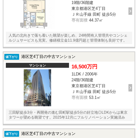
19階/36階建
東京都港区芝4丁目
ＪＲ山手線 田町 徒歩5分
専有面積
44.37㎡
人気の北向きで落ち着いた眺望が楽しめ、24時間有人管理共やコンシェ
ルジュサービスも充実。修繕積立金11.9億円超と管理体制も良好です。
港区芝4丁目の中古マンション
値下がり
マンション
16,500万円
1LDK / 2006年
24階/36階建
東京都港区芝4丁目
ＪＲ山手線 田町 徒歩5分
専有面積
53.1㎡
三田駅徒歩3分・再開発の進む田町駅徒歩5分の好立地◎LDKからは東京
タワーが望める眺望です。2025年12月にフルリノベーション実施済み
港区芝4丁目の中古マンション
値下がり