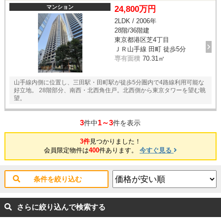
マンション
24,800万円
2LDK / 2006年
28階/36階建
東京都港区芝4丁目
ＪＲ山手線 田町 徒歩5分
専有面積
70.31㎡
山手線内側に位置し、三田駅・田町駅が徒歩5分圏内で4路線利用可能な
好立地。 28階部分、南西・北西角住戸。北西側から東京タワーを望む眺
望。
3
1～3
件中
件を表示
3件
見つかりました！
会員限定物件は
400
件あります。
今すぐ見る
条件を絞り込む
さらに絞り込んで検索する