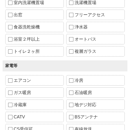
室内洗濯機置場
洗濯機置場
出窓
フリーアクセス
食器洗乾燥機
浄水器
浴室２坪以上
オートバス
トイレ２ヶ所
複層ガラス
家電等
エアコン
冷房
ガス暖房
石油暖房
冷蔵庫
地デジ対応
CATV
BSアンテナ
CS受信可
有線放送