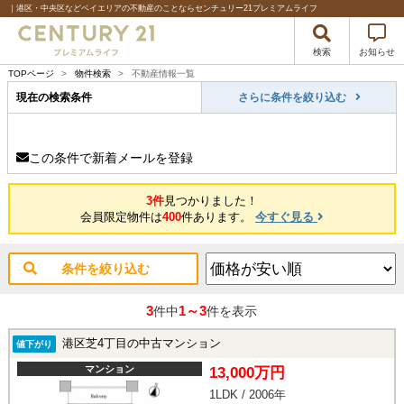
｜港区・中央区などベイエリアの不動産のことならセンチュリー21プレミアムライフ
検索
お知らせ
TOPページ
>
物件検索
>
不動産情報一覧
現在の検索条件
さらに条件を絞り込む
この条件で新着メールを登録
3件
見つかりました！
会員限定物件は
400
件あります。
今すぐ見る
条件を絞り込む
3
1～3
件中
件を表示
港区芝4丁目の中古マンション
値下がり
マンション
13,000万円
1LDK / 2006年