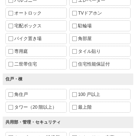
バルコニー
エレベーター
オートロック
TVドアホン
宅配ボックス
駐輪場
バイク置き場
角部屋
専用庭
タイル貼り
二世帯住宅
住宅性能保証付
住戸・棟
角住戸
100 戸以上
タワー（20 階以上）
最上階
共用部・管理・セキュリティ