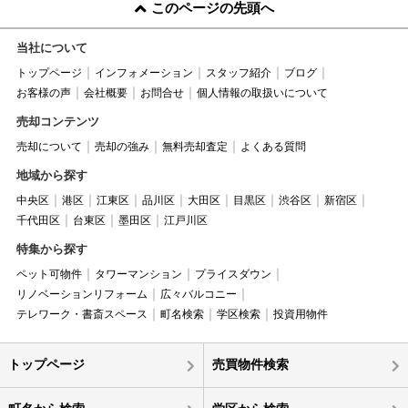
このページの先頭へ
当社について
トップページ
インフォメーション
スタッフ紹介
ブログ
お客様の声
会社概要
お問合せ
個人情報の取扱いについて
売却コンテンツ
売却について
売却の強み
無料売却査定
よくある質問
地域から探す
中央区
港区
江東区
品川区
大田区
目黒区
渋谷区
新宿区
千代田区
台東区
墨田区
江戸川区
特集から探す
ペット可物件
タワーマンション
プライスダウン
リノベーションリフォーム
広々バルコニー
テレワーク・書斎スペース
町名検索
学区検索
投資用物件
トップページ
売買物件検索