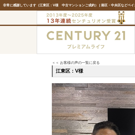
非常に感謝しています（江東区：Ⅴ様 中古マンションご成約） | 港区・中央区などベ
＜＜ お客様の声の一覧に戻る
江東区：Ⅴ様