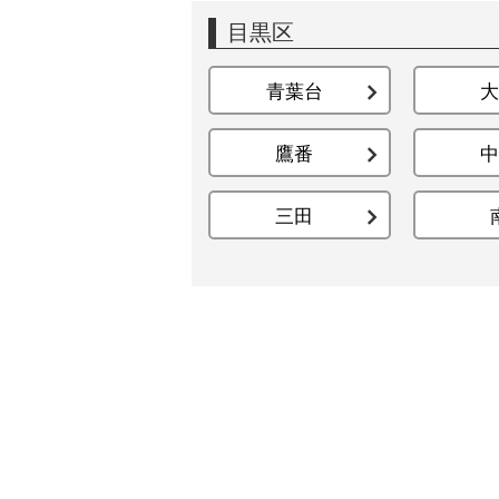
目黒区
青葉台
大
鷹番
中
三田