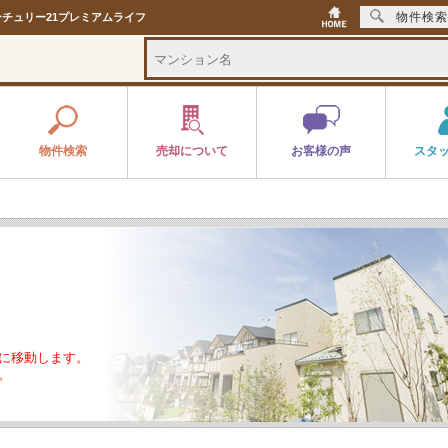
物件検索
チュリー21プレミアムライフ
物件検索
売却について
お客様の声
スタ
に移動します。
。