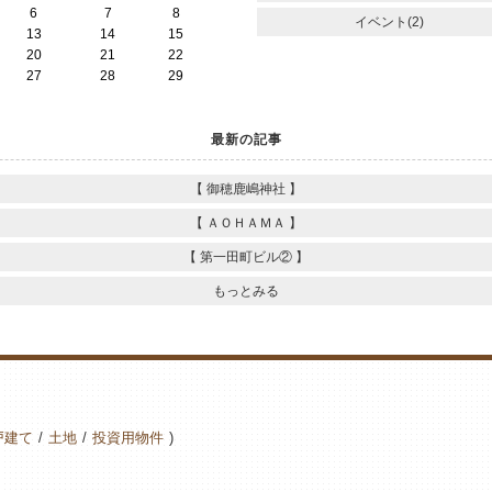
6
7
8
イベント(2)
13
14
15
20
21
22
27
28
29
最新の記事
【 御穂鹿嶋神社 】
【 ＡＯＨＡＭＡ 】
【 第一田町ビル② 】
もっとみる
戸建て
土地
投資用物件