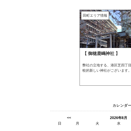
田町エリア情報
【 御穂鹿嶋神社 】
弊社の立地する、港区芝四丁
較的新しい神社がございます
カレンダ
<<
2026年8月
日
月
火
水