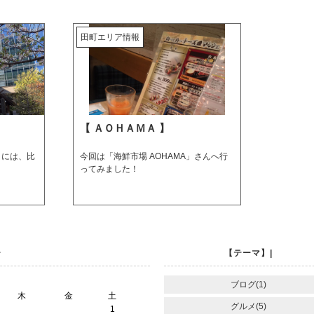
田町エリア情報
【 ＡＯＨＡＭＡ 】
目には、比
今回は「海鮮市場 AOHAMA」さんへ行
。
ってみました！
ー
【テーマ】|
ブログ(1)
木
金
土
グルメ(5)
1