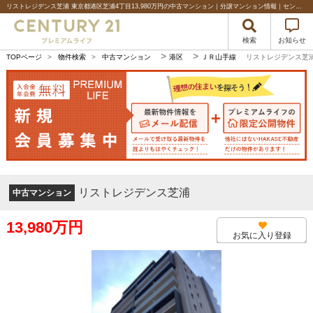
リストレジデンス芝浦 東京都港区芝浦4丁目13,980万円の中古マンション｜分譲マンション情報｜センチュリー21プレミアムライフ
検索
お知らせ
>
>
TOPページ
>
物件検索
>
中古マンション
港区
ＪＲ山手線
リストレジデンス芝
リストレジデンス芝浦
中古マンション
13,980万円
お気に入り登録