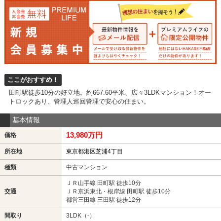
ここがおすすめ！
田町駅徒歩10分の好立地。約667.60平米、広々3LDKマンション！オー
トロックあり、管理人巡回管理で安心の住まい。
基本情報
13,980万円
価格
所在地
東京都港区芝浦4丁目
種類
中古マンション
ＪＲ山手線 田町駅 徒歩10分
交通
ＪＲ京浜東北・根岸線 田町駅 徒歩10分
都営三田線 三田駅 徒歩12分
間取り
3LDK（-）