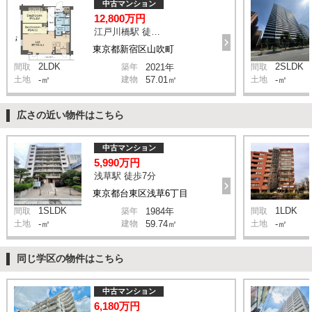
中古マンション
12,800万円
江戸川橋駅 徒歩4分
東京都新宿区山吹町
2LDK
2SLDK
間取
築年
2021年
間取
土地
-㎡
建物
57.01㎡
土地
-㎡
広さの近い物件はこちら
中古マンション
5,990万円
浅草駅 徒歩7分
東京都台東区浅草6丁目
1SLDK
1LDK
間取
築年
1984年
間取
土地
-㎡
建物
59.74㎡
土地
-㎡
同じ学区の物件はこちら
中古マンション
6,180万円