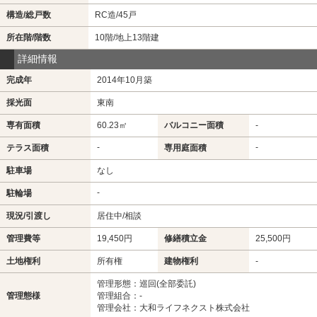
構造/総戸数
RC造/45戸
所在階/階数
10階/地上13階建
詳細情報
完成年
2014年10月築
採光面
東南
専有面積
60.23㎡
バルコニー面積
-
-
-
テラス面積
専用庭面積
駐車場
なし
-
駐輪場
現況/引渡し
居住中/相談
管理費等
19,450円
修繕積立金
25,500円
土地権利
所有権
建物権利
-
管理形態：巡回(全部委託)
管理態様
管理組合：-
管理会社：大和ライフネクスト株式会社