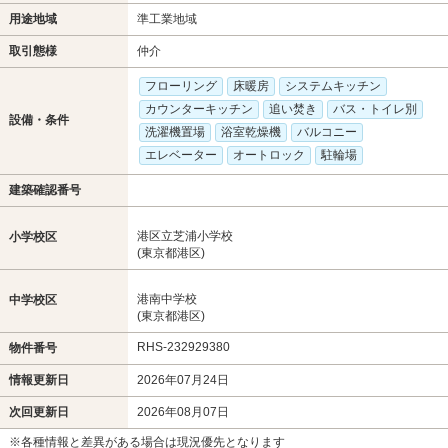
用途地域
準工業地域
取引態様
仲介
フローリング
床暖房
システムキッチン
カウンターキッチン
追い焚き
バス・トイレ別
設備・条件
洗濯機置場
浴室乾燥機
バルコニー
エレベーター
オートロック
駐輪場
建築確認番号
港区立芝浦小学校
小学校区
(東京都港区)
港南中学校
中学校区
(東京都港区)
RHS-232929380
物件番号
情報更新日
2026年07月24日
次回更新日
2026年08月07日
※各種情報と差異がある場合は現況優先となります