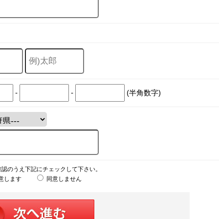
-
-
(半角数字)
確認のうえ下記にチェックして下さい。
意します
同意しません