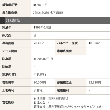
構造/総戸数
RC造/18戸
所在階/階数
2階/地上3階 地下1階建
詳細情報
完成年
1997年6月築
採光面
西
専有面積
76.42㎡
バルコニー面積
18.82m²
-
-
テラス面積
専用庭面積
駐車場
有:20,000円/月
-
駐輪場
現況/引渡し
空家/即時
管理費等
20,500円
修繕積立金
32,710円
土地権利
所有権
建物権利
-
管理形態：巡回(全部委託)
管理態様
管理組合：-
管理会社：三井不動産レジデンシャルサービス（株）