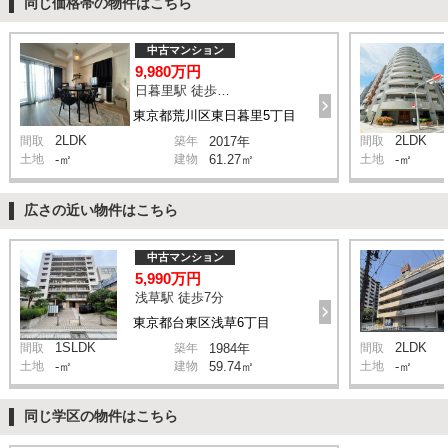
同じ価格帯の物件はこちら
中古マンション
9,980万円
日暮里駅 徒歩8分
東京都荒川区東日暮里5丁目
2LDK
2LDK
間取
築年
2017年
間取
土地
-㎡
建物
61.27㎡
土地
-㎡
広さの近い物件はこちら
中古マンション
5,990万円
浅草駅 徒歩7分
東京都台東区浅草6丁目
1SLDK
2LDK
間取
築年
1984年
間取
土地
-㎡
建物
59.74㎡
土地
-㎡
同じ学区の物件はこちら