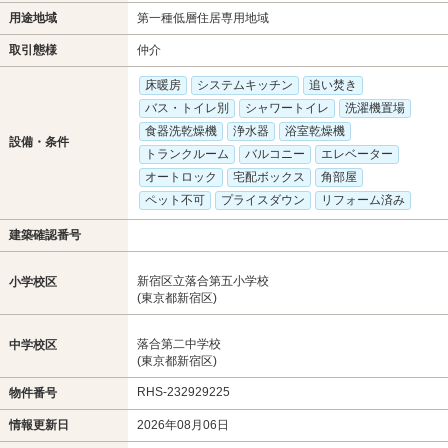
用途地域
第一種低層住居専用地域
取引態様
仲介
床暖房
システムキッチン
追い焚き
バス・トイレ別
シャワートイレ
洗濯機置場
食器洗乾燥機
浄水器
浴室乾燥機
設備・条件
トランクルーム
バルコニー
エレベーター
オートロック
宅配ボックス
角部屋
ペット不可
プライスダウン
リフォーム済み
建築確認番号
新宿区立落合第五小学校
小学校区
(東京都新宿区)
落合第二中学校
中学校区
(東京都新宿区)
RHS-232929225
物件番号
情報更新日
2026年08月06日