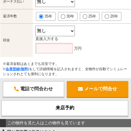
ボーナス払い
返済年数
35年
30年
25年
20年
直接入力する
頭金
万円
※返済金額はあくまでも目安です。
※
会員登録(無料)
をして詳細情報を記入されますと、全物件が自動でシミュレー
ションされとても便利になります。
電話で問合わせ
メールで問合せ
来店予約
この物件を見た人はこの物件も見ています