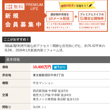
ここがおすすめ！
3路線2駅利用可能な好アクセス！閑静な住宅街に佇む、約76.42平米の
3LDK。2026年1月新規内装リフォーム済。
基本情報
10,400万円
価格
値下がり
所在地
東京都新宿区中井2丁目
種類
中古マンション
西武新宿線 中井駅 徒歩5分
交通
都営大江戸線 中井駅 徒歩6分
東京メトロ東西線 落合駅 徒歩11分
間取り
3LDK（-）