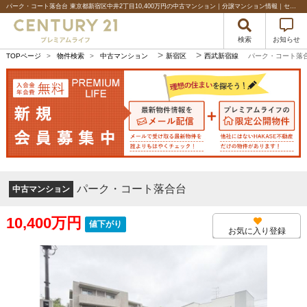
パーク・コート落合台 東京都新宿区中井2丁目10,400万円の中古マンション｜分譲マンション情報｜センチュリー21プレミアムライフ
検索
お知らせ
>
>
TOPページ
>
物件検索
>
中古マンション
新宿区
西武新宿線
パーク・コート落
パーク・コート落合台
中古マンション
10,400万円
値下がり
お気に入り登録