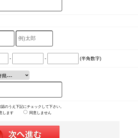
-
-
(半角数字)
確認のうえ下記にチェックして下さい。
意します
同意しません