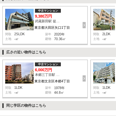
中古マンション
9,380万円
武蔵新田駅 徒歩5分
東京都大田区矢口1丁目
2SLDK
2LDK
間取
築年
2020年
間取
土地
-㎡
建物
70.36㎡
土地
-㎡
広さの近い物件はこちら
中古マンション
6,000万円
本郷三丁目駅 徒歩2分
東京都文京区本郷4丁目
1LDK
1LDK
間取
築年
1978年
間取
土地
-㎡
建物
44.8㎡
土地
-㎡
同じ学区の物件はこちら