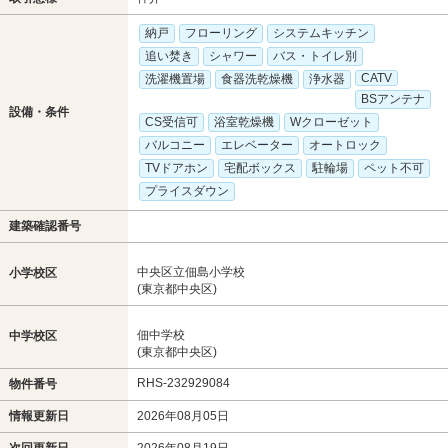
納戸
フローリング
システムキッチン
追い焚き
シャワー
バス・トイレ別
CATV
洗濯機置場
食器洗乾燥機
浄水器
BSアンテナ
設備・条件
CS受信可
浴室乾燥機
Wクローゼット
バルコニー
エレベーター
オートロック
TVドアホン
宅配ボックス
駐輪場
ペット不可
プライスダウン
建築確認番号
中央区立佃島小学校
小学校区
(東京都中央区)
佃中学校
中学校区
(東京都中央区)
RHS-232929084
物件番号
情報更新日
2026年08月05日
次回更新日
2026年08月19日