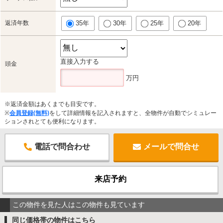
返済年数
35年
30年
25年
20年
直接入力する
頭金
万円
※返済金額はあくまでも目安です。
※
会員登録(無料)
をして詳細情報を記入されますと、全物件が自動でシミュレー
ションされとても便利になります。
電話で問合わせ
メールで問合せ
来店予約
この物件を見た人はこの物件も見ています
同じ価格帯の物件はこちら