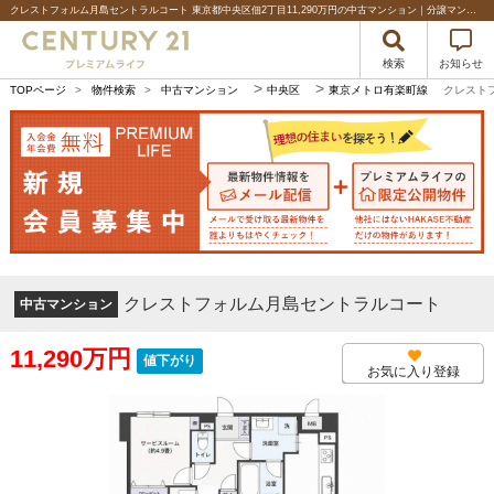
クレストフォルム月島セントラルコート 東京都中央区佃2丁目11,290万円の中古マンション｜分譲マンション情報｜センチュリー21プレミアムライフ
検索
お知らせ
>
>
TOPページ
>
物件検索
>
中古マンション
中央区
東京メトロ有楽町線
クレスト
クレストフォルム月島セントラルコート
中古マンション
11,290万円
値下がり
お気に入り登録