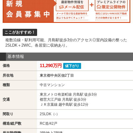
ここがおすすめ！
複数沿線・駅利用可能、月島駅徒歩3分のアクセス◎室内設備の整った
2SLDK＋2WIC。各居室に収納あり。
基本情報
11,290万円
価格
値下がり
所在地
東京都中央区佃2丁目
種類
中古マンション
東京メトロ有楽町線 月島駅 徒歩3分
交通
都営大江戸線 月島駅 徒歩3分
ＪＲ京葉線 越中島駅 徒歩12分
間取り
2SLDK（-）
構造/総戸数
RC造/42戸
所在階/階数
3階/地上7階建