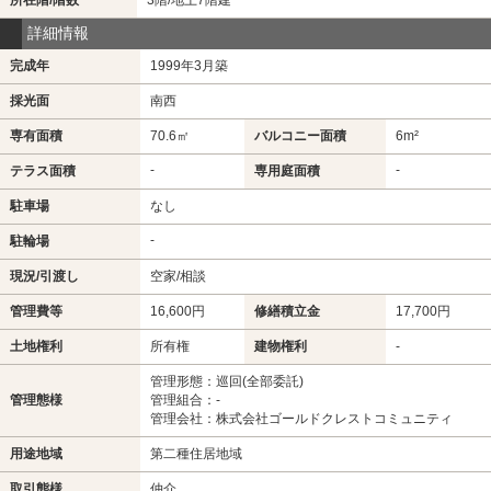
詳細情報
完成年
1999年3月築
採光面
南西
専有面積
70.6㎡
バルコニー面積
6m²
-
-
テラス面積
専用庭面積
駐車場
なし
-
駐輪場
現況/引渡し
空家/相談
管理費等
16,600円
修繕積立金
17,700円
土地権利
所有権
建物権利
-
管理形態：巡回(全部委託)
管理態様
管理組合：-
管理会社：株式会社ゴールドクレストコミュニティ
用途地域
第二種住居地域
取引態様
仲介