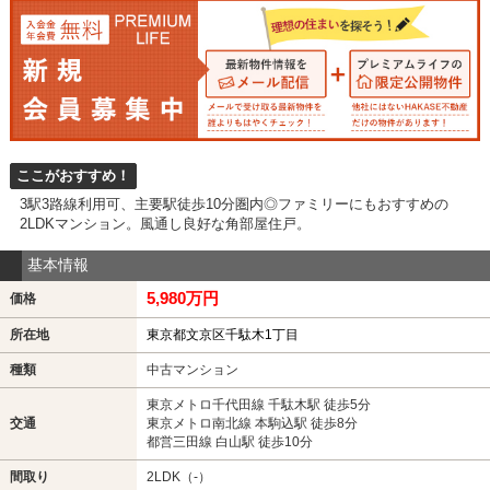
ここがおすすめ！
3駅3路線利用可、主要駅徒歩10分圏内◎ファミリーにもおすすめの
2LDKマンション。風通し良好な角部屋住戸。
基本情報
5,980万円
価格
所在地
東京都文京区千駄木1丁目
種類
中古マンション
東京メトロ千代田線 千駄木駅 徒歩5分
交通
東京メトロ南北線 本駒込駅 徒歩8分
都営三田線 白山駅 徒歩10分
間取り
2LDK（-）