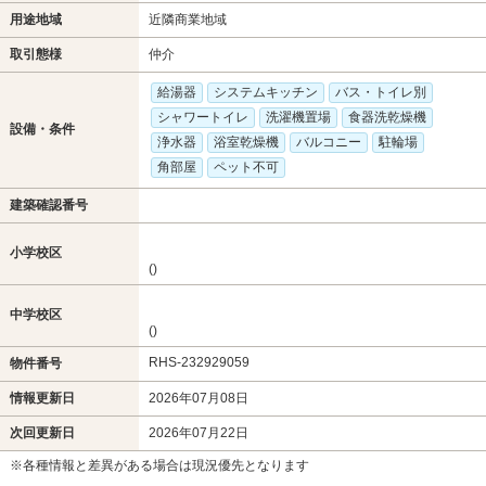
用途地域
近隣商業地域
取引態様
仲介
給湯器
システムキッチン
バス・トイレ別
シャワートイレ
洗濯機置場
食器洗乾燥機
設備・条件
浄水器
浴室乾燥機
バルコニー
駐輪場
角部屋
ペット不可
建築確認番号
小学校区
()
中学校区
()
RHS-232929059
物件番号
情報更新日
2026年07月08日
次回更新日
2026年07月22日
※各種情報と差異がある場合は現況優先となります