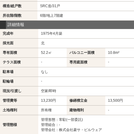
構造/総戸数
SRC造/31戸
所在階/階数
6階/地上7階建
詳細情報
完成年
1975年4月築
採光面
北
専有面積
52.2㎡
バルコニー面積
10.8m²
-
-
テラス面積
専用庭面積
駐車場
なし
-
駐輪場
現況/引渡し
空家/即時
管理費等
13,230円
修繕積立金
13,500円
土地権利
所有権
建物権利
-
管理形態：常駐(一部委託)
管理態様
管理組合：-
管理会社：株式会社菱サ・ビルウェア