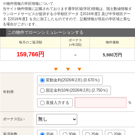
※物件情報の学区情報について
当サイト物件情報に記載されております通学区域(学区)情報は、国土数値情報ダ
ウンロードサービスが提供する小学校区データ【2016年度】及び中学校区デー
タ【2016年度】を元に加工したものですので、記載情報が現在の学区域と異な
る場合がございます。
この物件でローンシミュレーションする
ボーナス
毎月のご返済額
物件価格
(×年2回)
159,766円
－
5,980万円
変動金利(2026年2月) (0.670％)
固定金利10年(2026年2月) (2.750％)
年利率
直接入力する
％
ボーナス払い
返済年数
35年
30年
25年
20年