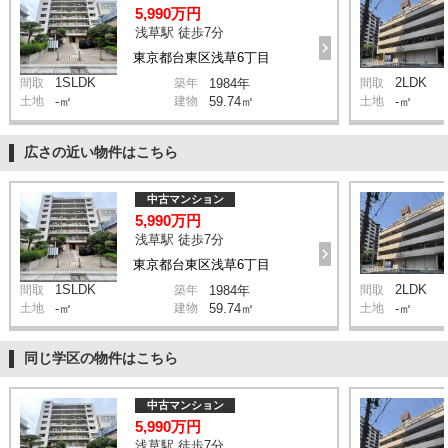
5,990万円
浅草駅 徒歩7分
東京都台東区浅草6丁目
1SLDK
2LDK
間取
築年
1984年
間取
土地
-㎡
建物
59.74㎡
土地
-㎡
広さの近い物件はこちら
中古マンション
5,990万円
浅草駅 徒歩7分
東京都台東区浅草6丁目
1SLDK
2LDK
間取
築年
1984年
間取
土地
-㎡
建物
59.74㎡
土地
-㎡
同じ学区の物件はこちら
中古マンション
5,990万円
浅草駅 徒歩7分