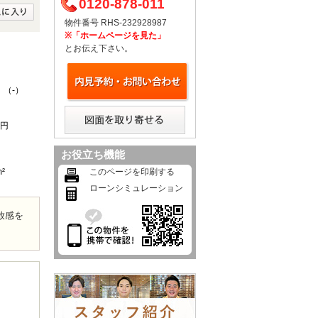
0120-878-011
物件番号 RHS-232928987
※「ホームページを見た」
とお伝え下さい。
 （-）
0円
お役立ち機能
m²
このページを印刷する
ローンシミュレーション
放感を