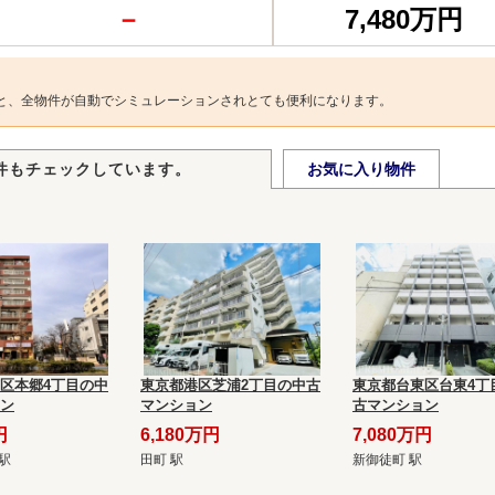
－
7,480万円
と、全物件が自動でシミュレーションされとても便利になります。
件もチェックしています。
お気に入り物件
区本郷4丁目の中
東京都港区芝浦2丁目の中古
東京都台東区台東4丁
ン
マンション
古マンション
円
6,180万円
7,080万円
駅
田町 駅
新御徒町 駅