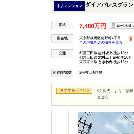
ダイアパレスグラン
中古マンション
価格
7,480万円
東京都板橋区前野町4丁目
所在地
この地域周辺の物件を見る
都営三田線
志村坂上
/徒歩13分
交通
都営三田線
志村三丁目
/徒歩16分
東武東上線
ときわ台
/徒歩18分
2階/地上6階建
所在階/階数
3面採光により、陽当
演出◎