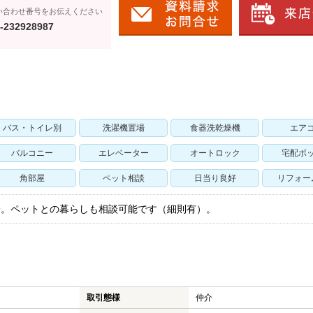
い合わせ番号をお伝えください
-232928987
バス・トイレ別
洗濯機置場
食器洗乾燥機
エア
バルコニー
エレベーター
オートロック
宅配ボ
角部屋
ペット相談
日当り良好
リフォー
ベ済。ペットとの暮らしも相談可能です（細則有）。
取引態様
仲介