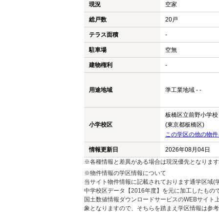
現況
空家
総戸数
20戸
テラス面積
-
駐車場
空無
建物権利
-
用途地域
準工業地域 - -
板橋区立前野小学校
小学校区
(東京都板橋区)
この学区の他の物件
情報更新日
2026年08月04日
※各種情報と差異がある場合は現況優先となります
※物件情報の学区情報について
当サイト物件情報に記載されております通学区域(学
中学校区データ【2016年度】を元に加工したも
国土数値情報ダウンロードサービスのWEBサイト
象となりますので、そちらを踏まえ学区情報は参考