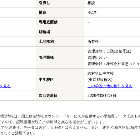
引渡し
相談
構造
RC造
専用庭面積
-
駐輪場
-
土地権利
所有権
管理形態：日勤(全部委託)
管理態様
管理組合：-
管理会社：株式会社東急コミュ
志村第四中学校
中学校区
(東京都板橋区)
を見る
この学区の他の物件を見る
次回更新日
2026年08月18日
区)情報は、国土数値情報ダウンロードサービスが提供する小学校区データ【2016
のですので、記載情報が現在の学区域と異なる場合がございます。
上で記述通り、データは必ずしも正確とは言えません。また、通学区域(学区)は毎年
としてご活用下さい。