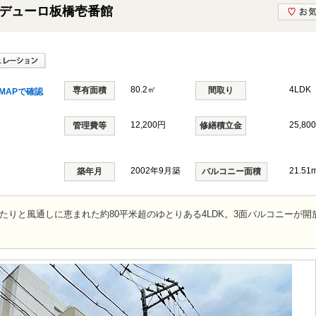
デューロ板橋壱番館
80.2㎡
4LDK
専有面積
間取り
MAPで確認
12,200円
25,80
管理費等
修繕積立金
2002年9月築
21.51
築年月
バルコニー面積
たりと風通しに恵まれた約80平米超のゆとりある4LDK。3面バルコニーが開